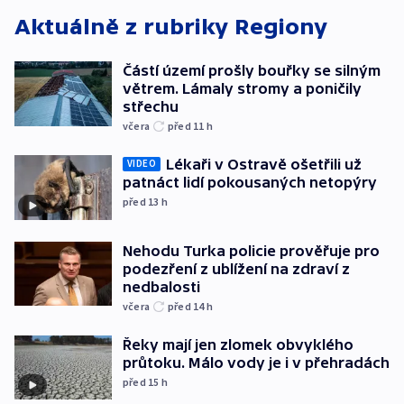
Aktuálně z rubriky
Regiony
Částí území prošly bouřky se silným
větrem. Lámaly stromy a poničily
střechu
včera
před 11
h
Lékaři v Ostravě ošetřili už
VIDEO
patnáct lidí pokousaných netopýry
před 13
h
Nehodu Turka policie prověřuje pro
podezření z ublížení na zdraví z
nedbalosti
včera
před 14
h
Řeky mají jen zlomek obvyklého
průtoku. Málo vody je i v přehradách
před 15
h