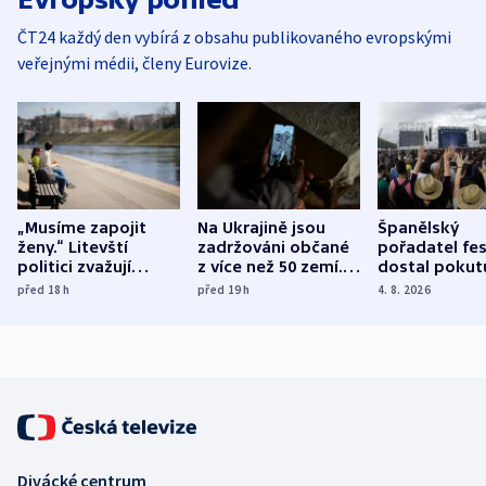
ČT24 každý den vybírá z obsahu publikovaného evropskými
veřejnými médii, členy Eurovize.
„Musíme zapojit
Na Ukrajině jsou
Španělský
ženy.“ Litevští
zadržováni občané
pořadatel fes
politici zvažují
z více než 50 zemí.
dostal pokut
dohodu o
Bojovali na straně
nekalé prakti
před 18
h
před 19
h
4. 8. 2026
demografii
Ruska
Divácké centrum