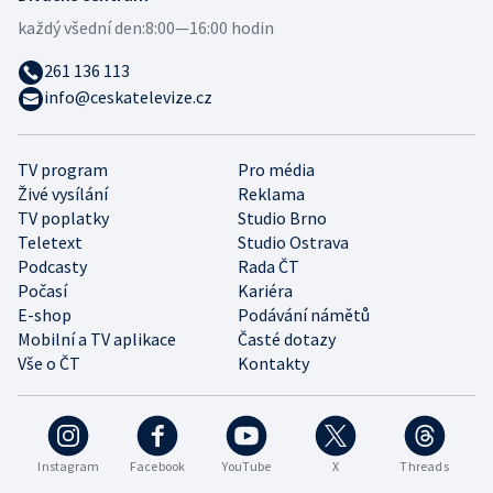
každý všední den:
8:00—16:00 hodin
261 136 113
info@ceskatelevize.cz
TV program
Pro média
Živé vysílání
Reklama
TV poplatky
Studio Brno
Teletext
Studio Ostrava
Podcasty
Rada ČT
Počasí
Kariéra
E-shop
Podávání námětů
Mobilní a TV aplikace
Časté dotazy
Vše o ČT
Kontakty
Instagram
Facebook
YouTube
X
Threads