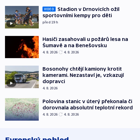
Stadion v Drnovicích ožil
VIDEO
sportovními kempy pro děti
před 19
h
Hasiči zasahovali u požárů lesa na
Šumavě a na Benešovsku
4. 8. 2026
4. 8. 2026
Bosonohy chtějí kamiony krotit
kamerami. Nezastaví je, vzkazují
dopravci
4. 8. 2026
Polovina stanic v úterý překonala či
dorovnala absolutní teplotní rekord
4. 8. 2026
4. 8. 2026
Evropský pohled