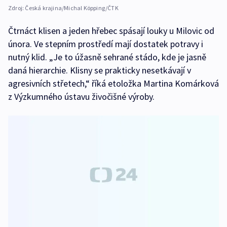
Zdroj:
Česká krajina/Michal Köpping/ČTK
Čtrnáct klisen a jeden hřebec spásají louky u Milovic od
února. Ve stepním prostředí mají dostatek potravy i
nutný klid. „Je to úžasně sehrané stádo, kde je jasně
daná hierarchie. Klisny se prakticky nesetkávají v
agresivních střetech,“ říká etoložka Martina Komárková
z Výzkumného ústavu živočišné výroby.