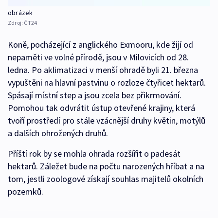
obrázek
Zdroj:
ČT24
Koně, pocházející z anglického Exmooru, kde žijí od
nepaměti ve volné přírodě, jsou v Milovicích od 28.
ledna. Po aklimatizaci v menší ohradě byli 21. března
vypuštěni na hlavní pastvinu o rozloze čtyřicet hektarů.
Spásají místní step a jsou zcela bez přikrmování.
Pomohou tak odvrátit ústup otevřené krajiny, která
tvoří prostředí pro stále vzácnější druhy květin, motýlů
a dalších ohrožených druhů.
Příští rok by se mohla ohrada rozšířit o padesát
hektarů. Záležet bude na počtu narozených hříbat a na
tom, jestli zoologové získají souhlas majitelů okolních
pozemků.