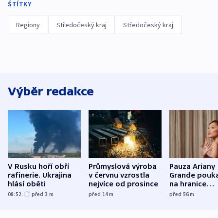
ŠTÍTKY
Regiony
Středočeský kraj
Středočeský kraj
Výběr redakce
V Rusku hoří obří
Průmyslová výroba
Pauza Ariany
rafinerie. Ukrajina
v červnu vzrostla
Grande pouk
hlásí oběti
nejvíce od prosince
na hranice
fanouškovsk
08:52
před 3
m
před 14
m
před 56
m
zájmu