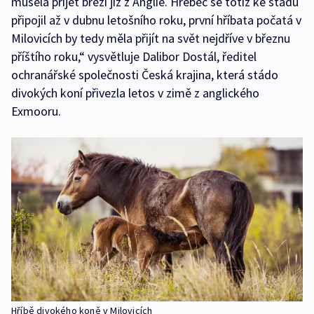
musela přijet březí již z Anglie. Hřebec se totiž ke stádu
připojil až v dubnu letošního roku, první hříbata počatá v
Milovicích by tedy měla přijít na svět nejdříve v březnu
příštího roku,“ vysvětluje Dalibor Dostál, ředitel
ochranářské společnosti Česká krajina, která stádo
divokých koní přivezla letos v zimě z anglického
Exmooru.
Hříbě divokého koně v Milovicích