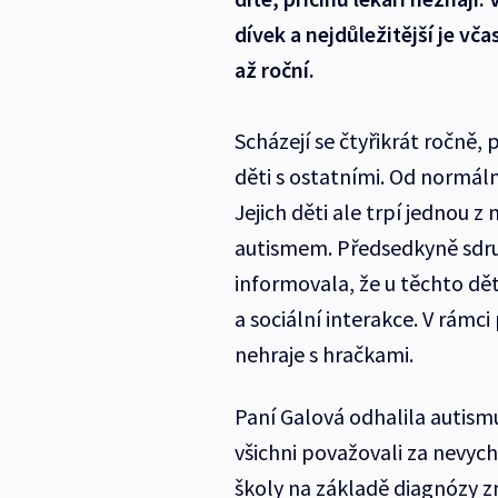
dívek a nejdůležitější je vč
až roční.
Scházejí se čtyřikrát ročně, 
děti s ostatními. Od normáln
Jejich děti ale trpí jednou 
autismem. Předsedkyně sdruž
informovala, že u těchto dět
a sociální interakce. V rámci
nehraje s hračkami.
Paní Galová odhalila autismu
všichni považovali za nevyc
školy na základě diagnózy zm