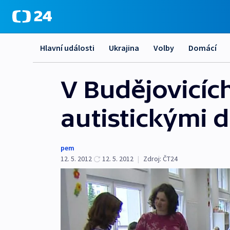
Hlavní události
Ukrajina
Volby
Domácí
V Budějovicíc
autistickými 
pem
12. 5. 2012
12. 5. 2012
|
Zdroj:
ČT24