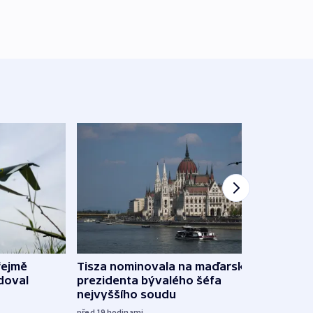
řejmě
Tisza nominovala na maďarského
Ruský
doval
prezidenta bývalého šéfa
čtyři 
nejvyššího soudu
včera
před 19
hodinami