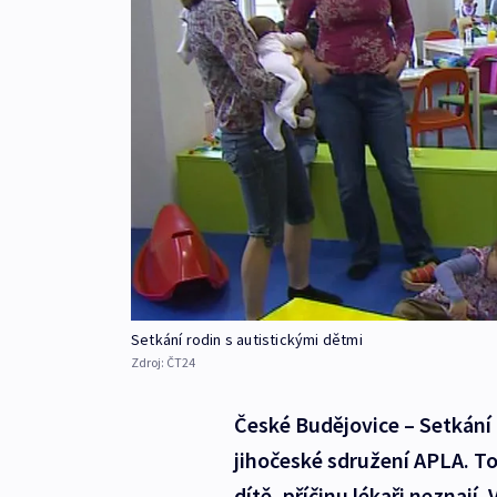
Setkání rodin s autistickými dětmi
Zdroj:
ČT24
České Budějovice – Setkání
jihočeské sdružení APLA. T
dítě, příčinu lékaři neznají.