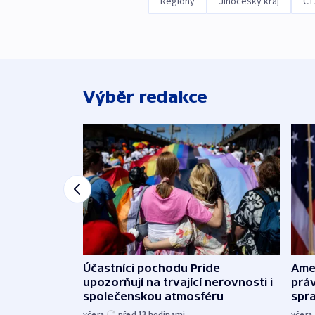
Regiony
Jihočeský kraj
ČT
Výběr redakce
Účastníci pochodu Pride
Ame
upozorňují na trvající nerovnosti i
práv
společenskou atmosféru
spr
včera
před 13
hodinami
včera