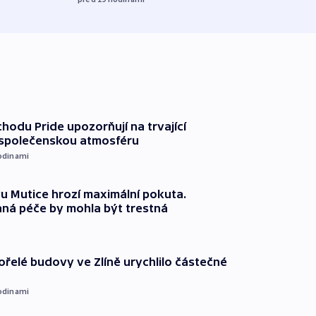
chodu Pride upozorňují na trvající
 společenskou atmosféru
odinami
 Mutice hrozí maximální pokuta.
ná péče by mohla být trestná
ořelé budovy ve Zlíně urychlilo částečné
odinami