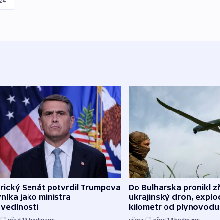
24
rický Senát potvrdil Trumpova
Do Bulharska pronikl z
níka jako ministra
ukrajinský dron, explo
avedlnosti
kilometr od plynovodu
před 13
hodinami
včera
před 14
hodinami