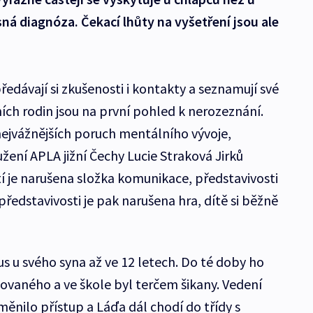
asná diagnóza. Čekací lhůty na vyšetření jsou ale
předávají si zkušenosti i kontakty a seznamují své
ích rodin jsou na první pohled k nerozeznání.
z nejvážnějších poruch mentálního vývoje,
ení APLA jižní Čechy Lucie Straková Jirků
í je narušena složka komunikace, představivosti
 představivosti je pak narušena hra, dítě si běžně
s u svého syna až ve 12 letech. Do té doby ho
hovaného a ve škole byl terčem šikany. Vedení
ěnilo přístup a Láďa dál chodí do třídy s