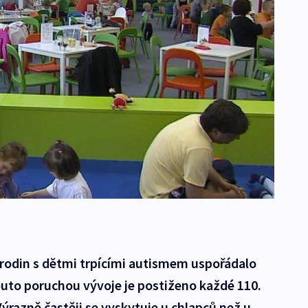
 rodin s dětmi trpícími autismem uspořádalo
outo poruchou vývoje je postiženo každé 110.
 Výrazně častěji se vyskytuje u chlapců než u