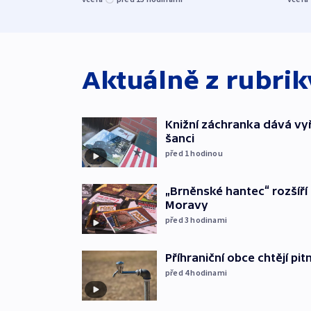
Aktuálně z rubri
Knižní záchranka dává v
šanci
před 1
hodinou
„Brněnské hantec“ rozšíří 
Moravy
před 3
hodinami
Příhraniční obce chtějí p
před 4
hodinami