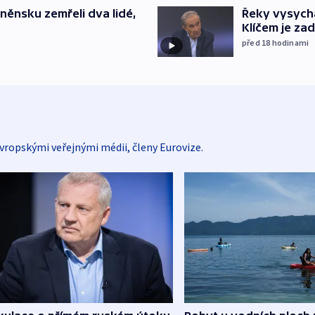
něnsku zemřeli dva lidé,
Řeky vysycha
Klíčem je za
před 18
hodinami
vropskými veřejnými médii, členy Eurovize.