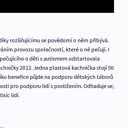
íky rozšiřujícímu se povědomí o něm přibývá.
áním provozu společností, které o ně pečují. I
 pečujícího o děti s autismem odstartovala
chničky 2012. Jedna plastová kachnička stojí 50
níku benefice půjde na podporu dětských táborů
nosti pro podporu lidí s postižením. Odhaduje se,
síc lidí.