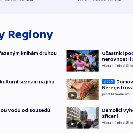
ky
Regiony
yřazeným knihám druhou
Účastníci po
nerovnosti i
včera
před 13
h
kulturní seznam na jihu
Domovu
VIDEO
Neregistrova
před 14
hodinami
itnou vodu od sousedů
Demolici vyh
zřícení
včera
před 15
h