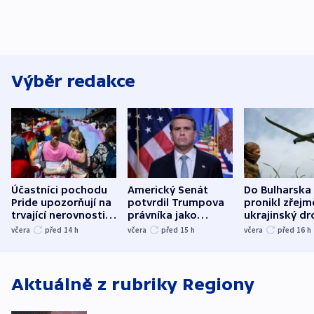
Výběr redakce
Účastníci pochodu
Americký Senát
Do Bulharska
Pride upozorňují na
potvrdil Trumpova
pronikl zřejm
trvající nerovnosti i
právníka jako
ukrajinský dr
společenskou
ministra
explodoval k
včera
před 14
h
včera
před 15
h
včera
před 16
h
atmosféru
spravedlnosti
od plynovod
Aktuálně z rubriky
Regiony