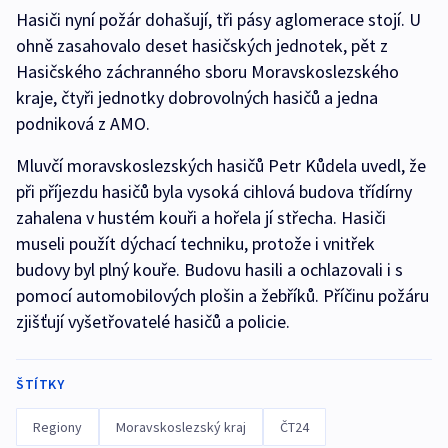
Hasiči nyní požár dohašují, tři pásy aglomerace stojí. U
ohně zasahovalo deset hasičských jednotek, pět z
Hasičského záchranného sboru Moravskoslezského
kraje, čtyři jednotky dobrovolných hasičů a jedna
podniková z AMO.
Mluvčí moravskoslezských hasičů Petr Kůdela uvedl, že
při příjezdu hasičů byla vysoká cihlová budova třídírny
zahalena v hustém kouři a hořela jí střecha. Hasiči
museli použít dýchací techniku, protože i vnitřek
budovy byl plný kouře. Budovu hasili a ochlazovali i s
pomocí automobilových plošin a žebříků. Příčinu požáru
zjišťují vyšetřovatelé hasičů a policie.
ŠTÍTKY
Regiony
Moravskoslezský kraj
ČT24