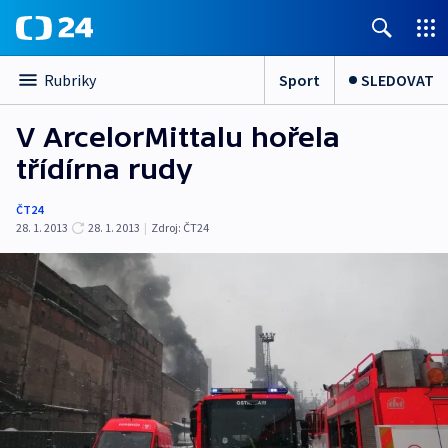
Sport
SLEDOVAT
Rubriky
V ArcelorMittalu hořela
třídírna rudy
ČT24
28. 1. 2013
28. 1. 2013
|
Zdroj:
ČT24