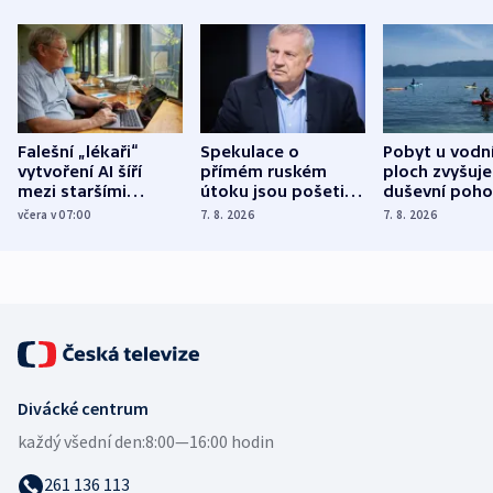
Falešní „lékaři“
Spekulace o
Pobyt u vodn
vytvoření AI šíří
přímém ruském
ploch zvyšuje
mezi staršími
útoku jsou pošetilé,
duševní poho
Poláky nebezpečné
míní estonský
ukázala
včera v 07:00
7. 8. 2026
7. 8. 2026
zdravotní rady
bezpečnostní
mezinárodní 
expert
Divácké centrum
každý všední den:
8:00—16:00 hodin
261 136 113