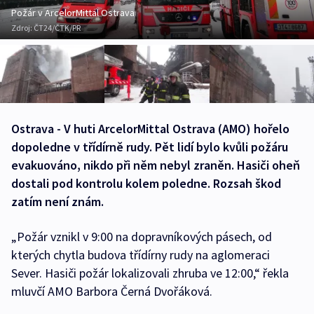
Požár v ArcelorMittal Ostrava
Zdroj:
ČT24/ČTK/PR
Ostrava - V huti ArcelorMittal Ostrava (AMO) hořelo
dopoledne v třídírně rudy. Pět lidí bylo kvůli požáru
evakuováno, nikdo při něm nebyl zraněn. Hasiči oheň
dostali pod kontrolu kolem poledne. Rozsah škod
zatím není znám.
„Požár vznikl v 9:00 na dopravníkových pásech, od
kterých chytla budova třídírny rudy na aglomeraci
Sever. Hasiči požár lokalizovali zhruba ve 12:00,“ řekla
mluvčí AMO Barbora Černá Dvořáková.