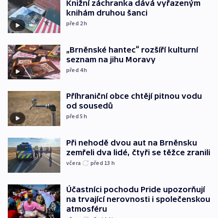
Knižní záchranka dává vyřazeným
knihám druhou šanci
před 2
h
„Brněnské hantec“ rozšíří kulturní
seznam na jihu Moravy
před 4
h
Příhraniční obce chtějí pitnou vodu
od sousedů
před 5
h
Při nehodě dvou aut na Brněnsku
zemřeli dva lidé, čtyři se těžce zranili
včera
před 13
h
Účastníci pochodu Pride upozorňují
na trvající nerovnosti i společenskou
atmosféru