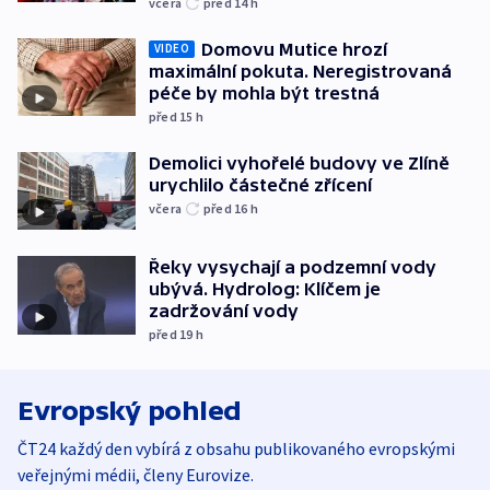
včera
před 14
h
Domovu Mutice hrozí
VIDEO
maximální pokuta. Neregistrovaná
péče by mohla být trestná
před 15
h
Demolici vyhořelé budovy ve Zlíně
urychlilo částečné zřícení
včera
před 16
h
Řeky vysychají a podzemní vody
ubývá. Hydrolog: Klíčem je
zadržování vody
před 19
h
Evropský pohled
ČT24 každý den vybírá z obsahu publikovaného evropskými
veřejnými médii, členy Eurovize.