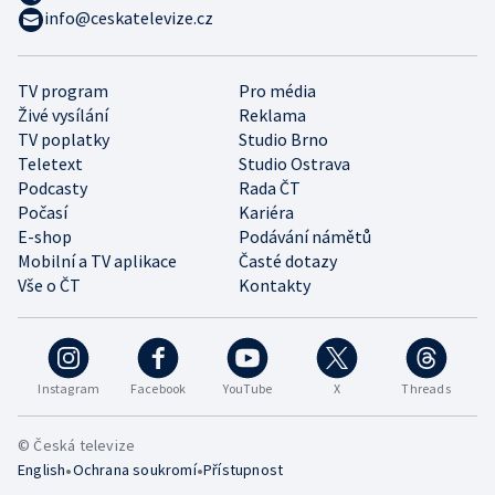
info@ceskatelevize.cz
TV program
Pro média
Živé vysílání
Reklama
TV poplatky
Studio Brno
Teletext
Studio Ostrava
Podcasty
Rada ČT
Počasí
Kariéra
E-shop
Podávání námětů
Mobilní a TV aplikace
Časté dotazy
Vše o ČT
Kontakty
Instagram
Facebook
YouTube
X
Threads
© Česká televize
•
•
English
Ochrana soukromí
Přístupnost