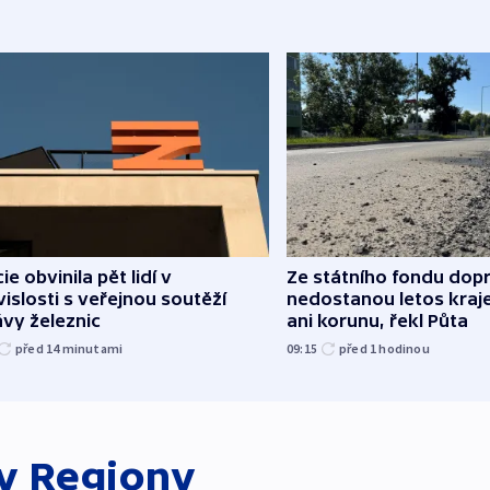
cie obvinila pět lidí v
Ze státního fondu dop
islosti s veřejnou soutěží
nedostanou letos kraje
vy železnic
ani korunu, řekl Půta
před 14
minutami
09:15
před 1
hodinou
ky
Regiony