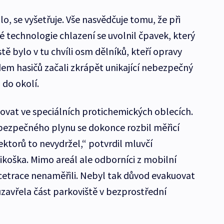
lo, se vyšetřuje. Vše nasvědčuje tomu, že při
 technologie chlazení se uvolnil čpavek, který
tě bylo v tu chvíli osm dělníků, kteří opravy
dem hasičů začali zkrápět unikající nebezpečný
 do okolí.
hovat ve speciálních protichemických oblecích.
bezpečného plynu se dokonce rozbil měřicí
tektorů to nevydržel,“ potvrdil mluvčí
ikoška. Mimo areál ale odborníci z mobilní
etrace nenaměřili. Nebyl tak důvod evakuovat
uzavřela část parkoviště v bezprostřední