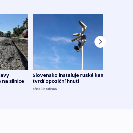
ravy
Slovensko instaluje ruské kamery,
Omez
 na silnice
tvrdí opoziční hnutí
hrozí
služ
před 1
hodinou
09:05