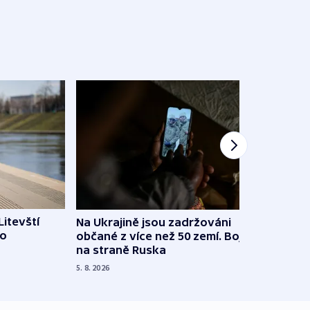
Litevští
Na Ukrajině jsou zadržováni
Španě
 o
občané z více než 50 zemí. Bojovali
dosta
na straně Ruska
4. 8. 20
5. 8. 2026