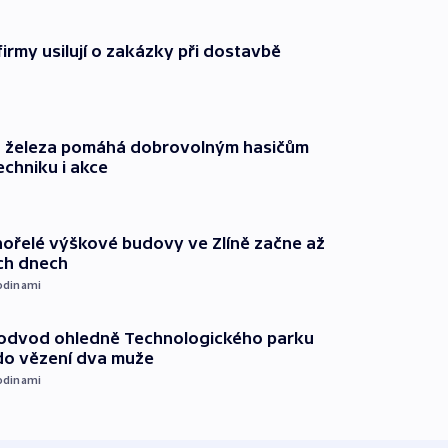
firmy usilují o zakázky při dostavbě
o železa pomáhá dobrovolným hasičům
echniku i akce
ořelé výškové budovy ve Zlíně začne až
ích dnech
odinami
podvod ohledně Technologického parku
do vězení dva muže
odinami