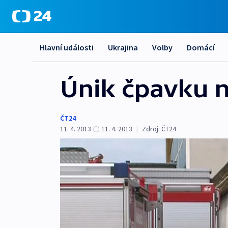
Hlavní události
Ukrajina
Volby
Domácí
Únik čpavku n
ČT24
11. 4. 2013
11. 4. 2013
|
Zdroj:
ČT24