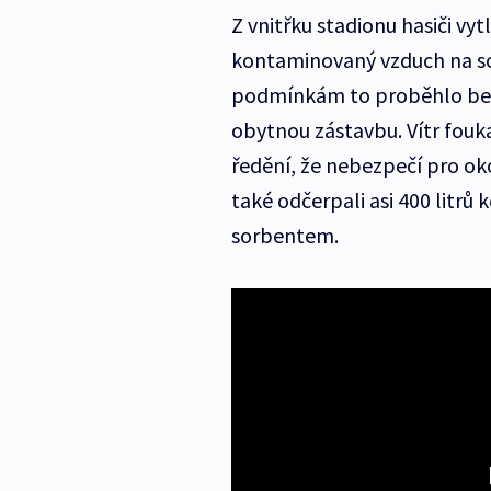
Z vnitřku stadionu hasiči vy
kontaminovaný vzduch na so
podmínkám to proběhlo bez
obytnou zástavbu. Vítr fouk
ředění, že nebezpečí pro oko
také odčerpali asi 400 litrů
sorbentem.