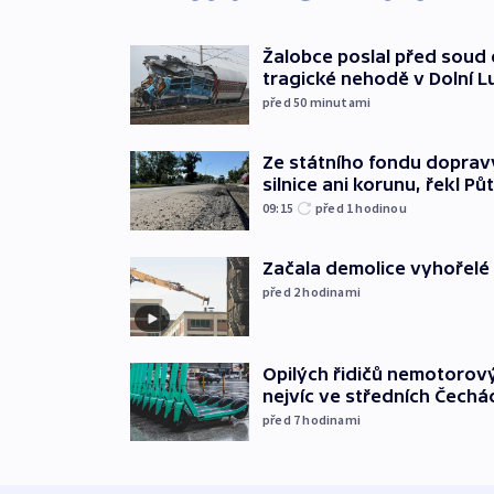
Žalobce poslal před soud d
tragické nehodě v Dolní L
před 50
minutami
Ze státního fondu doprav
silnice ani korunu, řekl Pů
09:15
před 1
hodinou
Začala demolice vyhořelé
před 2
hodinami
Opilých řidičů nemotorový
nejvíc ve středních Čechá
před 7
hodinami