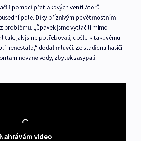
tlačili pomocí přetlakových ventilátorů
usední pole. Díky příznivým povětrnostním
 problému. „Čpavek jsme vytlačili mimo
al tak, jak jsme potřebovali, došlo k takovému
lí nenestalo,“ dodal mluvčí. Ze stadionu hasiči
 kontaminované vody, zbytek zasypali
Nahrávám video