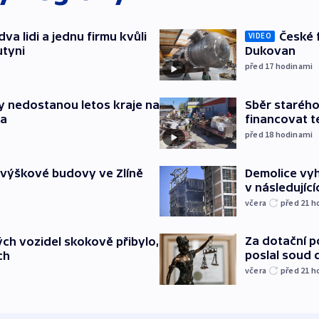
va lidi a jednu firmu kvůli
České 
VIDEO
utyni
Dukovan
před 17
hodinami
y nedostanou letos kraje na
Sběr staréh
ta
financovat t
před 18
hodinami
 výškové budovy ve Zlíně
Demolice vyh
v následujíc
včera
před 21
h
Za dotační 
ch vozidel skokově přibylo,
poslal soud 
ch
včera
před 21
h