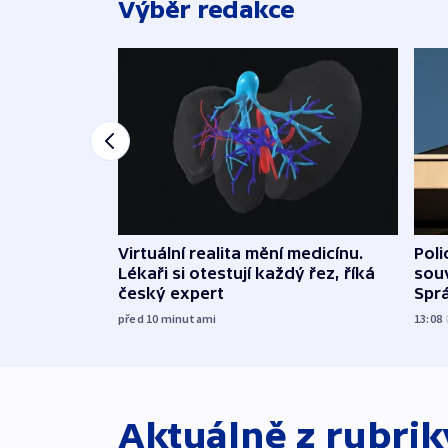
Výběr redakce
Virtuální realita mění medicínu.
Poli
Lékaři si otestují každý řez, říká
souv
český expert
Sprá
před 10
minutami
13:08
Aktuálně z rubri