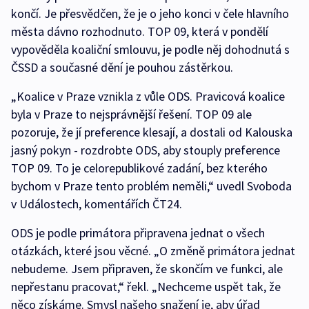
končí. Je přesvědčen, že je o jeho konci v čele hlavního
města dávno rozhodnuto. TOP 09, která v pondělí
vypověděla koaliční smlouvu, je podle něj dohodnutá s
ČSSD a současné dění je pouhou zástěrkou.
„Koalice v Praze vznikla z vůle ODS. Pravicová koalice
byla v Praze to nejsprávnější řešení. TOP 09 ale
pozoruje, že jí preference klesají, a dostali od Kalouska
jasný pokyn - rozdrobte ODS, aby stouply preference
TOP 09. To je celorepublikové zadání, bez kterého
bychom v Praze tento problém neměli,“ uvedl Svoboda
v Událostech, komentářích ČT24.
ODS je podle primátora připravena jednat o všech
otázkách, které jsou věcné. „O změně primátora jednat
nebudeme. Jsem připraven, že skončím ve funkci, ale
nepřestanu pracovat,“ řekl. „Nechceme uspět tak, že
něco získáme. Smysl našeho snažení je, aby úřad