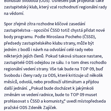
Bohuslav Svoboda (ODS). Usnesení pak projednal také
zastupitelský klub, který vzal rozhodnutí regionální rady
na vědomí.
Spor zřejmě zítra rozhodne klíčové zasedání
zastupitelstva - opoziční ČSSD totiž chystá přidat nové
body programu. Podle Miroslava Pocheho (ČSSD),
předsedy zastupitelského klubu strany, může být
jedním z bodů i návrh na odvolání celé rady nebo
některých jejích členů. Pokud taková situace nastane,
zastupitelé ODS odejdou ze sálu. I o tom dnes rozhodlo
regionální vedení strany. Vše tak bude na TOP 09, buď
Svobodu i členy rady za ODS, které kritizuje už několik
měsíců, odvolá, nebo prodlouží ultimátum a přijdou
další jednání. „Pokud bude docházet k jakýmkoli
změnám ve vedení radnice, bude to TOP 09 muset
prohlasovat s ČSSD a komunisty,“ uvedl místopředseda
pražské ODS Zdeněk Zajíček.