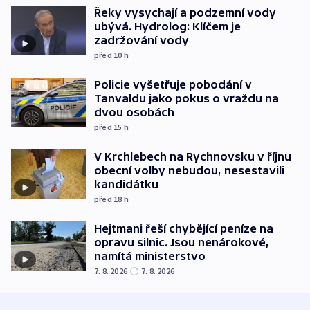
Řeky vysychají a podzemní vody
ubývá. Hydrolog: Klíčem je
zadržování vody
před 10
h
Policie vyšetřuje pobodání v
Tanvaldu jako pokus o vraždu na
dvou osobách
před 15
h
V Krchlebech na Rychnovsku v říjnu
obecní volby nebudou, nesestavili
kandidátku
před 18
h
Hejtmani řeší chybějící peníze na
opravu silnic. Jsou nenárokové,
namítá ministerstvo
7. 8. 2026
7. 8. 2026