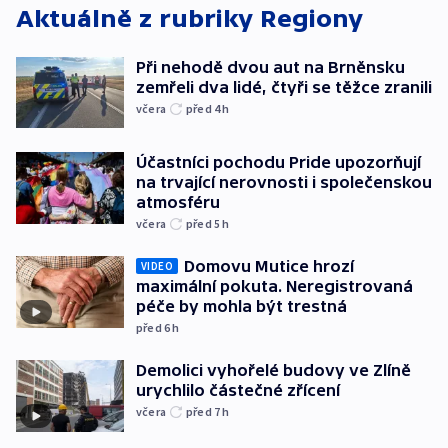
Aktuálně z rubriky
Regiony
Při nehodě dvou aut na Brněnsku
zemřeli dva lidé, čtyři se těžce zranili
včera
před 4
h
Účastníci pochodu Pride upozorňují
na trvající nerovnosti i společenskou
atmosféru
včera
před 5
h
Domovu Mutice hrozí
VIDEO
maximální pokuta. Neregistrovaná
péče by mohla být trestná
před 6
h
Demolici vyhořelé budovy ve Zlíně
urychlilo částečné zřícení
včera
před 7
h