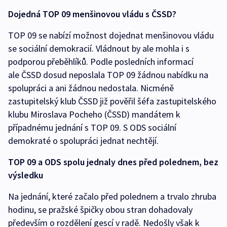
Dojedná TOP 09 menšinovou vládu s ČSSD?
TOP 09 se nabízí možnost dojednat menšinovou vládu
se sociální demokracií. Vládnout by ale mohla i s
podporou přeběhlíků. Podle posledních informací
ale ČSSD dosud neposlala TOP 09 žádnou nabídku na
spolupráci a ani žádnou nedostala. Nicméně
zastupitelský klub ČSSD již pověřil šéfa zastupitelského
klubu Miroslava Pocheho (ČSSD) mandátem k
případnému jednání s TOP 09. S ODS sociální
demokraté o spolupráci jednat nechtějí.
TOP 09 a ODS spolu jednaly dnes před polednem, bez
výsledku
Na jednání, které začalo před polednem a trvalo zhruba
hodinu, se pražské špičky obou stran dohadovaly
především o rozdělení gescí v radě. Nedošly však k