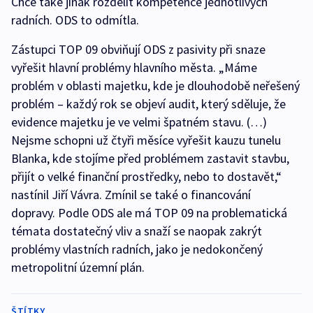
Chce také jinak rozdělit kompetence jednotlivých
radních. ODS to odmítla.
Zástupci TOP 09 obviňují ODS z pasivity při snaze
vyřešit hlavní problémy hlavního města. „Máme
problém v oblasti majetku, kde je dlouhodobě neřešený
problém – každý rok se objeví audit, který sděluje, že
evidence majetku je ve velmi špatném stavu. (…)
Nejsme schopni už čtyři měsíce vyřešit kauzu tunelu
Blanka, kde stojíme před problémem zastavit stavbu,
přijít o velké finanční prostředky, nebo to dostavět,“
nastínil Jiří Vávra. Zmínil se také o financování
dopravy. Podle ODS ale má TOP 09 na problematická
témata dostatečný vliv a snaží se naopak zakrýt
problémy vlastních radních, jako je nedokončený
metropolitní územní plán.
ŠTÍTKY