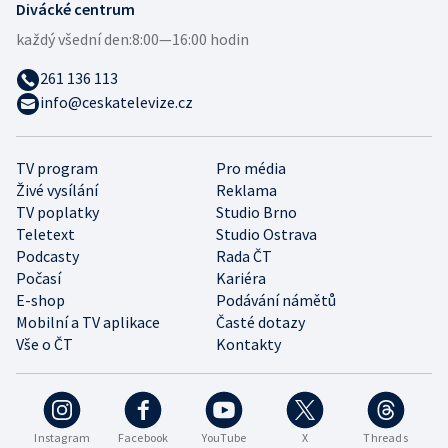
Divácké centrum
každý všední den:
8:00—16:00 hodin
261 136 113
info@ceskatelevize.cz
TV program
Pro média
Živé vysílání
Reklama
TV poplatky
Studio Brno
Teletext
Studio Ostrava
Podcasty
Rada ČT
Počasí
Kariéra
E-shop
Podávání námětů
Mobilní a TV aplikace
Časté dotazy
Vše o ČT
Kontakty
Instagram
Facebook
YouTube
X
Threads