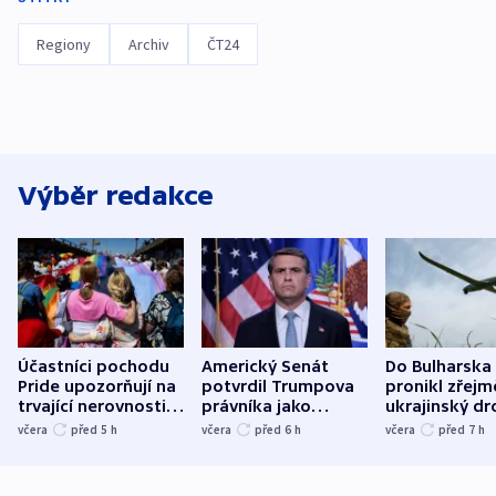
Regiony
Archiv
ČT24
Výběr redakce
Účastníci pochodu
Americký Senát
Do Bulharska
Pride upozorňují na
potvrdil Trumpova
pronikl zřejm
trvající nerovnosti i
právníka jako
ukrajinský dr
společenskou
ministra
explodoval k
včera
před 5
h
včera
před 6
h
včera
před 7
h
atmosféru
spravedlnosti
od plynovod