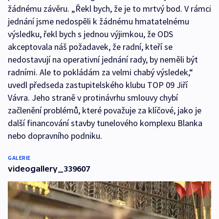
žádnému závěru. „Řekl bych, že je to mrtvý bod. V rámci
jednání jsme nedospěli k žádnému hmatatelnému
výsledku, řekl bych s jednou výjimkou, že ODS
akceptovala náš požadavek, že radní, kteří se
nedostavují na operativní jednání rady, by neměli být
radními. Ale to pokládám za velmi chabý výsledek,“
uvedl předseda zastupitelského klubu TOP 09 Jiří
Vávra. Jeho straně v protinávrhu smlouvy chybí
začlenění problémů, které považuje za klíčové, jako je
další financování stavby tunelového komplexu Blanka
nebo dopravního podniku.
GALERIE
videogallery_339607