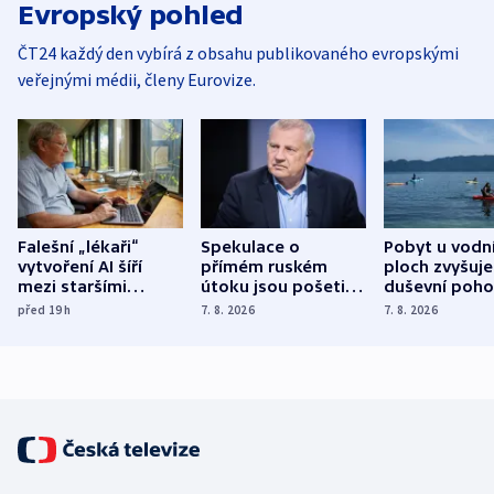
Evropský pohled
ČT24 každý den vybírá z obsahu publikovaného evropskými
veřejnými médii, členy Eurovize.
Falešní „lékaři“
Spekulace o
Pobyt u vodn
vytvoření AI šíří
přímém ruském
ploch zvyšuje
mezi staršími
útoku jsou pošetilé,
duševní poho
Poláky nebezpečné
míní estonský
ukázala
před 19
h
7. 8. 2026
7. 8. 2026
zdravotní rady
bezpečnostní
mezinárodní 
expert