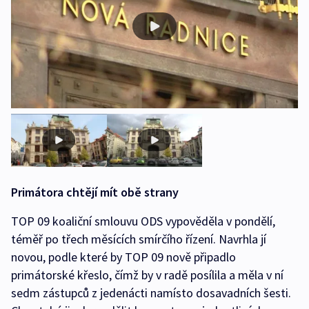
Primátora chtějí mít obě strany
TOP 09 koaliční smlouvu ODS vypověděla v pondělí,
téměř po třech měsících smírčího řízení. Navrhla jí
novou, podle které by TOP 09 nově připadlo
primátorské křeslo, čímž by v radě posílila a měla v ní
sedm zástupců z jedenácti namísto dosavadních šesti.