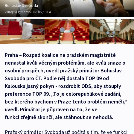
Bohuslav Svoboda
Zdroj:
VLP/Martin Divíšek/ISIFA
Praha – Rozpad koalice na pražském magistrátě
nenastal kvůli věcným problémům, ale kvůli snaze o
osobní prospěch, uvedl pražský primátor Bohuslav
Svoboda pro ČT. Podle něj dostala TOP 09 od
Kalouska jasný pokyn - rozdrobit ODS, aby stouply
preference TOP 09. „To je celorepublikové zadání,
bez kterého bychom v Praze tento problém neměli,“
uvedl. Primátor je připraven na to, že ve
funkci zřejmě skončí, ale stáhnout se nehodlá.
Pražský primátor Svoboda už počítá s tím, že ve funkci