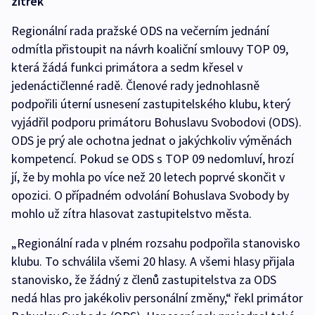
zítřek
Regionální rada pražské ODS na večerním jednání
odmítla přistoupit na návrh koaliční smlouvy TOP 09,
která žádá funkci primátora a sedm křesel v
jedenáctičlenné radě. Členové rady jednohlasně
podpořili úterní usnesení zastupitelského klubu, který
vyjádřil podporu primátoru Bohuslavu Svobodovi (ODS).
ODS je prý ale ochotna jednat o jakýchkoliv výměnách
kompetencí. Pokud se ODS s TOP 09 nedomluví, hrozí
jí, že by mohla po více než 20 letech poprvé skončit v
opozici. O případném odvolání Bohuslava Svobody by
mohlo už zítra hlasovat zastupitelstvo města.
„Regionální rada v plném rozsahu podpořila stanovisko
klubu. To schválila všemi 20 hlasy. A všemi hlasy přijala
stanovisko, že žádný z členů zastupitelstva za ODS
nedá hlas pro jakékoliv personální změny,“ řekl primátor