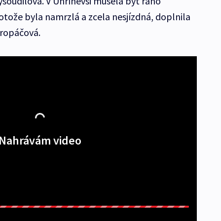
soudilová. V Uhříněvsi musela být ráno
rotože byla namrzlá a zcela nesjízdná, doplnila
Kropáčová.
Nahrávám video