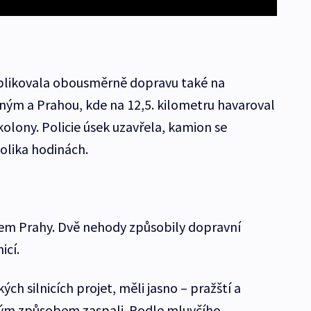
likovala obousměrně dopravu také na
laným a Prahou, kde na 12,5. kilometru havaroval
kolony. Policie úsek uzavřela, kamion se
olika hodinách.
olem Prahy. Dvě nehody způsobily dopravní
icí.
ých silnicích projet, měli jasno – pražští a
aným způsobem zaspali. Podle mluvčího