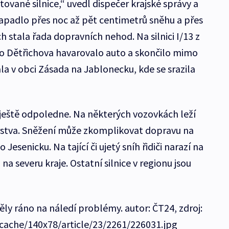
vané silnice,“ uvedl dispečer krajské správy a
padlo přes noc až pět centimetrů sněhu a přes
 stala řada dopravních nehod. Na silnici I/13 z
ko Dětřichova havarovalo auto a skončilo mimo
la v obci Zásada na Jablonecku, kde se srazila
 ještě odpoledne. Na některých vozovkách leží
 vrstva. Sněžení může zkomplikovat dopravu na
senicku. Na tající či ujetý sníh řidiči narazí na
 na severu kraje. Ostatní silnice v regionu jsou
y ráno na náledí problémy. autor: ČT24, zdroj:
/cache/140x78/article/23/2261/226031.jpg