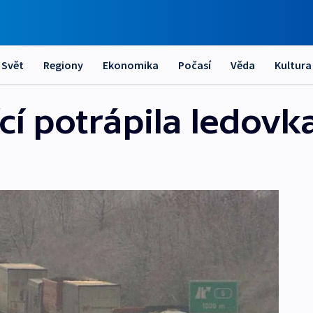
Svět
Regiony
Ekonomika
Počasí
Věda
Kultura
ící potrápila ledovk