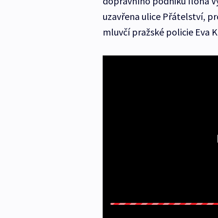
dopravního podniku Ilona Vy
uzavřena ulice Přátelství, p
mluvčí pražské policie Eva 