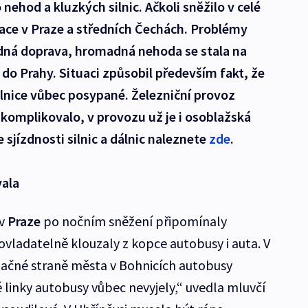
ehod a kluzkých silnic. Ačkoli sněžilo v celé
tuace v Praze a středních Čechách. Problémy
dná doprava, hromadná nehoda se stala na
o do Prahy. Situaci způsobil především fakt, že
lnice vůbec posypané. Železniční provoz
komplikovalo, v provozu už je i osoblažská
sjízdnosti silnic a dálnic naleznete
zde
.
vala
 v
Praze
po nočním sněžení připomínaly
neovladatelně klouzaly z kopce autobusy i auta. V
pačné straně města v Bohnicích autobusy
 linky autobusy vůbec nevyjely,“ uvedla mluvčí