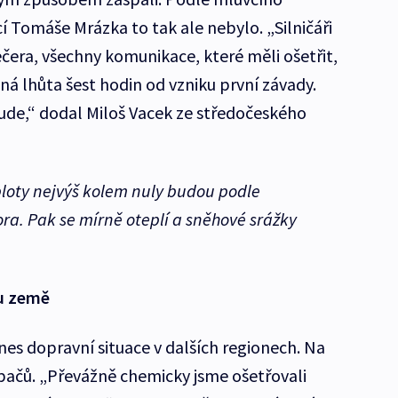
 Tomáše Mrázka to tak ale nebylo. „Silničáři
večera, všechny komunikace, které měli ošetřit,
nná lhůta šest hodin od vzniku první závady.
e,“ dodal Miloš Vacek ze středočeského
loty nejvýš kolem nuly budou podle
ra. Pak se mírně oteplí a sněhové srážky
ku země
nes dopravní situace v dalších regionech. Na
sypačů. „Převážně chemicky jsme ošetřovali