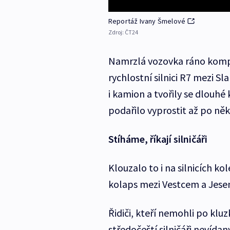
Reportáž Ivany Šmelové
Zdroj:
ČT24
Namrzlá vozovka ráno komp
rychlostní silnici R7 mezi S
i kamion a tvořily se dlouhé 
podařilo vyprostit až po něk
Stíháme, říkají silničáři
Klouzalo to i na silnicích k
kolaps mezi Vestcem a Jesen
Řidiči, kteří nemohli po kluzk
středočeští silničáři nevíd