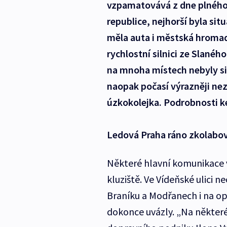
vzpamatovává z dne plného n
republice, nejhorší byla si
měla auta i městská hroma
rychlostní silnici ze Slanéh
na mnoha místech nebyly si
naopak počasí výrazněji nez
úzkokolejka. Podrobnosti ke 
Ledová Praha ráno zkolabo
Některé hlavní komunikace
kluziště. Ve Vídeňské ulici 
Braníku a Modřanech i na o
dokonce uvázly. „Na některé