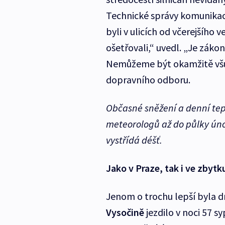
Technické správy komunikací
byli v ulicích od včerejšího 
ošetřovali,“ uvedl. „Je záko
Nemůžeme být okamžitě všud
dopravního odboru.
Občasné sněžení a denní tep
meteorologů až do půlky úno
vystřídá déšť.
Jako v Praze, tak i ve zbyt
Jenom o trochu lepší byla d
Vysočině
jezdilo v noci 57 