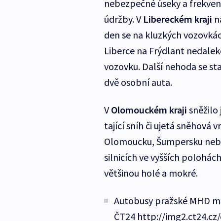
nebezpečné úseky a frekvento
údržby. V
Libereckém kraji
na
den se na kluzkých vozovkách
Liberce na Frýdlant nedale
vozovku. Další nehoda se sta
dvě osobní auta.
V
Olomouckém kraji
sněžilo
tající sníh či ujetá sněhová
Olomoucku, Šumpersku nebo Je
silnicích ve vyšších polohách
většinou holé a mokré.
Autobusy pražské MHD měl
ČT24 http://img2.ct24.cz