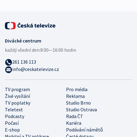
Divácké centrum
každý všední den:
8:00—16:00 hodin
261 136 113
info@ceskatelevize.cz
TV program
Pro média
Živé vysílání
Reklama
TV poplatky
Studio Brno
Teletext
Studio Ostrava
Podcasty
Rada ČT
Počasí
Kariéra
E-shop
Podávání námětů
Mobilní a TV aplikace
Časté dotazy