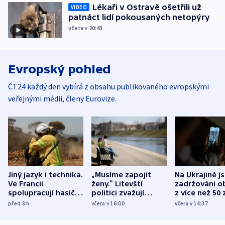
Lékaři v Ostravě ošetřili už
VIDEO
patnáct lidí pokousaných netopýry
včera v 20:43
Evropský pohled
ČT24 každý den vybírá z obsahu publikovaného evropskými
veřejnými médii, členy Eurovize.
Jiný jazyk i technika.
„Musíme zapojit
Na Ukrajině j
Ve Francii
ženy.“ Litevští
zadržováni o
spolupracují hasiči z
politici zvažují
z více než 50 
různých zemí
dohodu o
Bojovali na s
před 8
h
včera v 16:00
včera v 14:37
demografii
Ruska