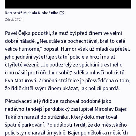
Reportáž Michala Klokočníka
Zdroj:
ČT24
Pavel Čejka podotkl, že muž byl před činem ve velmi
dobré náladě. „Neustále se pochechtával, bral to celé
velice humorně,“ popsal. Humor však už mladíka přešel,
jeho jednání vyšetřuje státní policie a hrozí mu až
čtyřleté vězení. „Je podezřelý ze spáchání trestného
činu násilí proti úřední osobě,“ sdělila mluvčí policistů
Eva Maturová. Zraněná strážnice je přesvědčena o tom,
že řidič chtěl svým činem ukázat, jak policií pohrdá.
Pětadvacetiletý řidič se zachoval podobně jako
nedávno tehdejší pardubický zastupitel Miroslav Bajer.
Také on narazil do strážníka, který dokumentoval
špatné parkování. Po události tvrdil, že do městského
policisty nenarazil úmyslně. Bajer po několika měsících