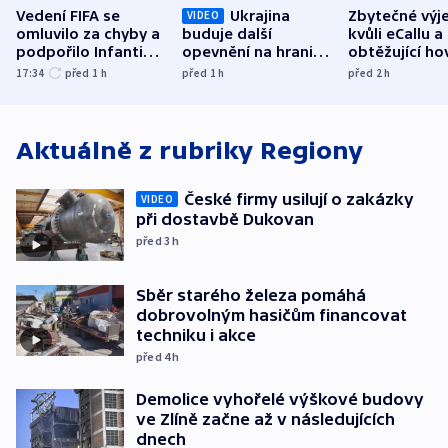
Vedení FIFA se
Ukrajina
Zbytečné výj
VIDEO
omluvilo za chyby a
buduje další
kvůli eCallu a
podpořilo Infantina.
opevnění na hranici
obtěžující ho
UEFA trvá na
s Běloruskem
zdržují záchr
17:34
před 1
h
před 1
h
před 2
h
bojkotu
Aktuálně z rubriky
Regiony
České firmy usilují o zakázky
VIDEO
při dostavbě Dukovan
před 3
h
Sběr starého železa pomáhá
dobrovolným hasičům financovat
techniku i akce
před 4
h
Demolice vyhořelé výškové budovy
ve Zlíně začne až v následujících
dnech