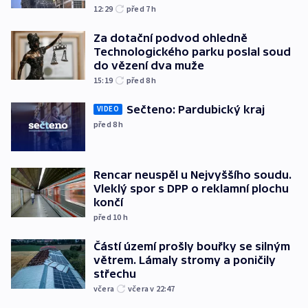
12:29
před 7
h
Za dotační podvod ohledně
Technologického parku poslal soud
do vězení dva muže
15:19
před 8
h
Sečteno: Pardubický kraj
VIDEO
před 8
h
Rencar neuspěl u Nejvyššího soudu.
Vleklý spor s DPP o reklamní plochu
končí
před 10
h
Částí území prošly bouřky se silným
větrem. Lámaly stromy a poničily
střechu
včera
včera v 22:47