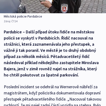
Městská policie Pardubice
Zdroj:
ČT24
Pardubice – Další případ útoku řidiče na městskou
policii se vyskytl v Pardubicích. Řidič nacouval na
strážnici, která zaznamenávala jeho přestupek, a
vážně ji tak poranil. Ve městě je to druhý obdobný
případ za několik měsíců. Pětadvacetiletý řidič
následoval příklad někdejšího zastupitele Miroslava
Bajera, jenž v zimě rovněž najel na strážníka, který
ho chtěl pokutovat za špatné parkování.
Poslední incident se odehrál na Wernerově nábřeží za
magistrátem, když policistka dokumentovala dopravní
přestupek pětadvacetiletého řidiče. „Nacouval takovou
rychlostí, že mi najel zadní částí vozidla na stehna. Bylo