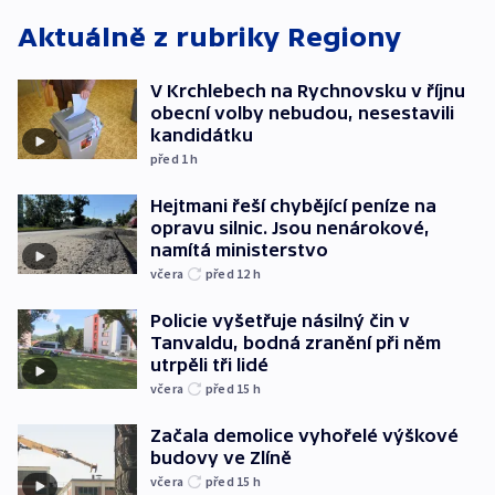
Aktuálně z rubriky
Regiony
V Krchlebech na Rychnovsku v říjnu
obecní volby nebudou, nesestavili
kandidátku
před 1
h
Hejtmani řeší chybějící peníze na
opravu silnic. Jsou nenárokové,
namítá ministerstvo
včera
před 12
h
Policie vyšetřuje násilný čin v
Tanvaldu, bodná zranění při něm
utrpěli tři lidé
včera
před 15
h
Začala demolice vyhořelé výškové
budovy ve Zlíně
včera
před 15
h