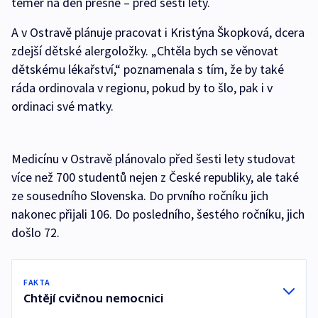
téměř na den přesně – před šesti lety.
A v Ostravě plánuje pracovat i Kristýna Škopková, dcera
zdejší dětské alergoložky. „Chtěla bych se věnovat
dětskému lékařství,“ poznamenala s tím, že by také
ráda ordinovala v regionu, pokud by to šlo, pak i v
ordinaci své matky.
Medicínu v Ostravě plánovalo před šesti lety studovat
více než 700 studentů nejen z České republiky, ale také
ze sousedního Slovenska. Do prvního ročníku jich
nakonec přijali 106. Do posledního, šestého ročníku, jich
došlo 72.
FAKTA
Chtějí cvičnou nemocnici