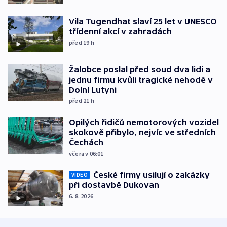
Vila Tugendhat slaví 25 let v UNESCO
třídenní akcí v zahradách
před 19
h
Žalobce poslal před soud dva lidi a
jednu firmu kvůli tragické nehodě v
Dolní Lutyni
před 21
h
Opilých řidičů nemotorových vozidel
skokově přibylo, nejvíc ve středních
Čechách
včera v 06:01
České firmy usilují o zakázky
VIDEO
při dostavbě Dukovan
6. 8. 2026