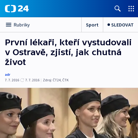
Sport
SLEDOVAT
Rubriky
První lékaři, kteří vystudovali
v Ostravě, zjistí, jak chutná
život
adr
7. 7. 2016
7. 7. 2016
|
Zdroj:
ČT24, ČTK