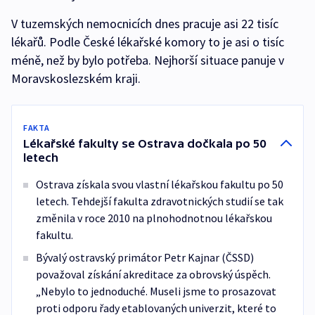
V tuzemských nemocnicích dnes pracuje asi 22 tisíc
lékařů. Podle České lékařské komory to je asi o tisíc
méně, než by bylo potřeba. Nejhorší situace panuje v
Moravskoslezském kraji.
FAKTA
Lékařské fakulty se Ostrava dočkala po 50
letech
Ostrava získala svou vlastní lékařskou fakultu po 50
letech. Tehdejší fakulta zdravotnických studií se tak
změnila v roce 2010 na plnohodnotnou lékařskou
fakultu.
Bývalý ostravský primátor Petr Kajnar (ČSSD)
považoval získání akreditace za obrovský úspěch.
„Nebylo to jednoduché. Museli jsme to prosazovat
proti odporu řady etablovaných univerzit, které to