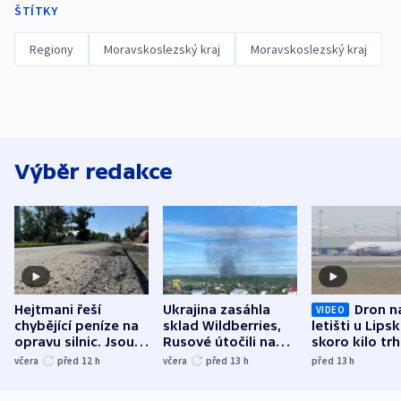
ŠTÍTKY
Regiony
Moravskoslezský kraj
Moravskoslezský kraj
Výběr redakce
Hejtmani řeší
Ukrajina zasáhla
Dron n
VIDEO
chybějící peníze na
sklad Wildberries,
letišti u Lips
opravu silnic. Jsou
Rusové útočili na
skoro kilo trh
nenárokové, namítá
trh, hasiče či
indicie ukazuj
včera
před 12
h
včera
před 13
h
před 13
h
ministerstvo
stadion
Rusko