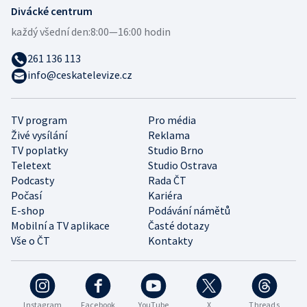
Divácké centrum
každý všední den:
8:00—16:00 hodin
261 136 113
info@ceskatelevize.cz
TV program
Pro média
Živé vysílání
Reklama
TV poplatky
Studio Brno
Teletext
Studio Ostrava
Podcasty
Rada ČT
Počasí
Kariéra
E-shop
Podávání námětů
Mobilní a TV aplikace
Časté dotazy
Vše o ČT
Kontakty
Instagram
Facebook
YouTube
X
Threads