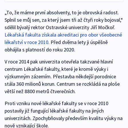
„To, že máme první absolventy, to je obrovská radost.
Splnil se můj sen, za který jsem tři až čtyři roky bojoval,“
sdělil bývalý rektor Ostravské univerzity Jiří Močkoř.
Lékařská fakulta získala akreditaci pro obor všeobecné
lékařství v roce 2010
. Před dvěma lety ji úspěšně
obhájila s platností do roku 2020.
V roce 2014 pak univerzita otevřela takzvané hlavní
centrum Lékařské fakulty, které je kromě výuky i
výzkumným zázemím. Přestavba někdejší porodnice
stála 360 milionů korun. Centrum se rozkládá na ploše
větší než 8800 metrů čtverečních.
Proti vzniku nové lékařské fakulty se v roce 2010
postavily již fungující lékařské fakulty na jiných
univerzitách. Zpochybňovaly především kvalitu výuky na
nově vznikající škole.