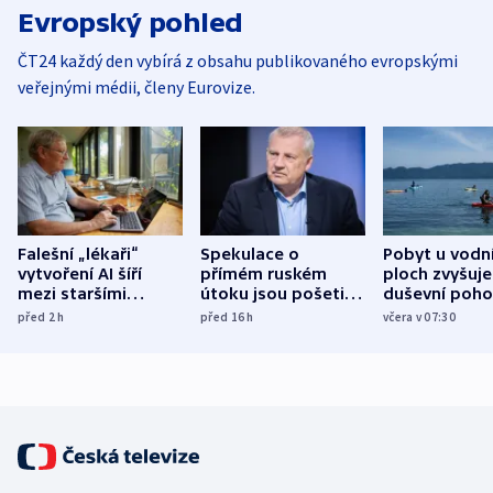
Evropský pohled
ČT24 každý den vybírá z obsahu publikovaného evropskými
veřejnými médii, členy Eurovize.
Falešní „lékaři“
Spekulace o
Pobyt u vodn
vytvoření AI šíří
přímém ruském
ploch zvyšuje
mezi staršími
útoku jsou pošetilé,
duševní poho
Poláky nebezpečné
míní estonský
ukázala
před 2
h
před 16
h
včera v 07:30
zdravotní rady
bezpečnostní
mezinárodní 
expert