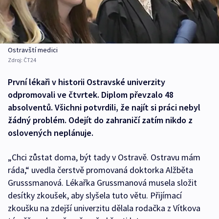
Ostravští medici
Zdroj:
ČT24
První lékaři v historii Ostravské univerzity
odpromovali ve čtvrtek. Diplom převzalo 48
absolventů. Všichni potvrdili, že najít si práci nebyl
žádný problém. Odejít do zahraničí zatím nikdo z
oslovených neplánuje.
„Chci zůstat doma, být tady v Ostravě. Ostravu mám
ráda,“ uvedla čerstvě promovaná doktorka Alžběta
Grusssmanová. Lékařka Grussmanová musela složit
desítky zkoušek, aby slyšela tuto větu. Přijímací
zkoušku na zdejší univerzitu dělala rodačka z Vítkova