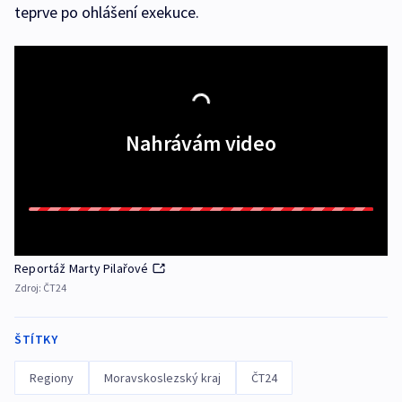
teprve po ohlášení exekuce.
Nahrávám video
Reportáž Marty Pilařové
Zdroj:
ČT24
ŠTÍTKY
Regiony
Moravskoslezský kraj
ČT24