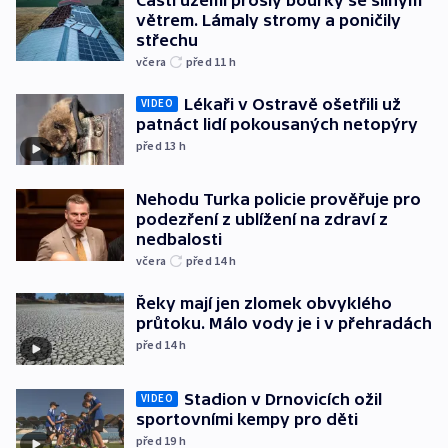
větrem. Lámaly stromy a poničily
střechu
včera
před 11
h
Lékaři v Ostravě ošetřili už
VIDEO
patnáct lidí pokousaných netopýry
před 13
h
Nehodu Turka policie prověřuje pro
podezření z ublížení na zdraví z
nedbalosti
včera
před 14
h
Řeky mají jen zlomek obvyklého
průtoku. Málo vody je i v přehradách
před 14
h
Stadion v Drnovicích ožil
VIDEO
sportovními kempy pro děti
před 19
h