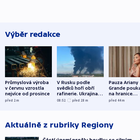
Výběr redakce
Průmyslová výroba
V Rusku podle
Pauza Ariany
v červnu vzrostla
svědků hoří obří
Grande pouk
nejvíce od prosince
rafinerie. Ukrajina
na hranice
hlásí oběti
fanouškovsk
před 2
m
08:52
před 28
m
před 44
m
zájmu
Aktuálně z rubriky
Regiony
Částí území prošly bouřky se silným