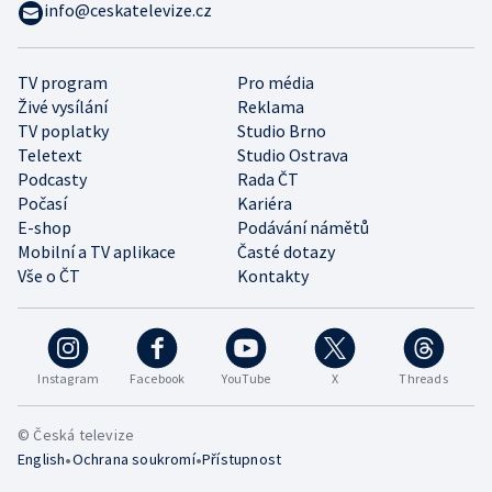
info@ceskatelevize.cz
TV program
Pro média
Živé vysílání
Reklama
TV poplatky
Studio Brno
Teletext
Studio Ostrava
Podcasty
Rada ČT
Počasí
Kariéra
E-shop
Podávání námětů
Mobilní a TV aplikace
Časté dotazy
Vše o ČT
Kontakty
Instagram
Facebook
YouTube
X
Threads
© Česká televize
•
•
English
Ochrana soukromí
Přístupnost