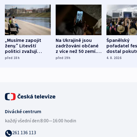
„Musíme zapojit
Na Ukrajině jsou
Španělský
ženy.“ Litevští
zadržováni občané
pořadatel fes
politici zvažují
z více než 50 zemí.
dostal pokut
dohodu o
Bojovali na straně
nekalé prakti
před 18
h
před 19
h
4. 8. 2026
demografii
Ruska
Divácké centrum
každý všední den:
8:00—16:00 hodin
261 136 113