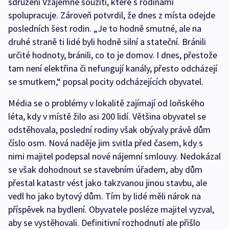
sdružení Vzájemné soužití, které s rodinami
spolupracuje. Zároveň potvrdil, že dnes z místa odejde
posledních šest rodin. „Je to hodně smutné, ale na
druhé straně ti lidé byli hodně silní a stateční. Bránili
určité hodnoty, bránili, co to je domov. I dnes, přestože
tam není elektřina či nefungují kanály, přesto odcházejí
se smutkem,“ popsal pocity odcházejících obyvatel.
Média se o problémy v lokalitě zajímají od loňského
léta, kdy v místě žilo asi 200 lidí. Většina obyvatel se
odstěhovala, poslední rodiny však obývaly právě dům
číslo osm. Nová naděje jim svitla před časem, kdy s
nimi majitel podepsal nové nájemní smlouvy. Nedokázal
se však dohodnout se stavebním úřadem, aby dům
přestal katastr vést jako takzvanou jinou stavbu, ale
vedl ho jako bytový dům. Tím by lidé měli nárok na
příspěvek na bydlení. Obyvatele posléze majitel vyzval,
aby se vystěhovali. Definitivní rozhodnutí ale přišlo