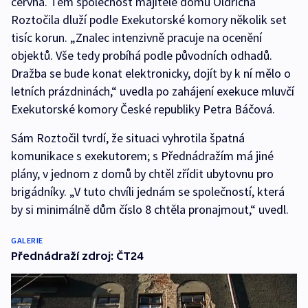
června. Těm společnost majitele domů Oldřicha
Roztočila dluží podle Exekutorské komory několik set
tisíc korun. „Znalec intenzivně pracuje na ocenění
objektů. Vše tedy probíhá podle původních odhadů.
Dražba se bude konat elektronicky, dojít by k ní mělo o
letních prázdninách,“ uvedla po zahájení exekuce mluvčí
Exekutorské komory České republiky Petra Báčová.
Sám Roztočil tvrdí, že situaci vyhrotila špatná
komunikace s exekutorem; s Přednádražím má jiné
plány, v jednom z domů by chtěl zřídit ubytovnu pro
brigádníky. „V tuto chvíli jednám se společností, která
by si minimálně dům číslo 8 chtěla pronajmout,“ uvedl.
GALERIE
Přednádraží zdroj: ČT24