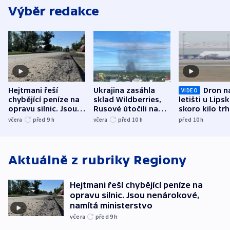
Výběr redakce
Hejtmani řeší
Ukrajina zasáhla
Dron n
VIDEO
chybějící peníze na
sklad Wildberries,
letišti u Lips
opravu silnic. Jsou
Rusové útočili na
skoro kilo trh
nenárokové, namítá
trh, hasiče či
indicie ukazuj
včera
před 9
h
včera
před 10
h
před 10
h
ministerstvo
stadion
Rusko
Aktuálně z rubriky
Regiony
Hejtmani řeší chybějící peníze na
opravu silnic. Jsou nenárokové,
namítá ministerstvo
včera
před 9
h