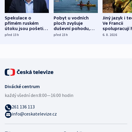
Spekulace o
Pobyt u vodních
Jiný jazyk i t
přímém ruském
ploch zvyšuje
Ve Francii
útoku jsou pošetilé,
duševní pohodu,
spolupracují h
míní estonský
ukázala
různých zemí
před 13
h
před 23
h
6. 8. 2026
bezpečnostní
mezinárodní studie
expert
Divácké centrum
každý všední den:
8:00—16:00 hodin
261 136 113
info@ceskatelevize.cz