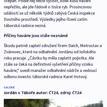
Štěpán. Podle něj nelze vyčíslit, kolik kusů havárii
nepřežilo, ale jde řádově o tisíce ryb. Prosincovou
událostí se už několik týdnů zabývá Česká inspekce
životního prostředí. Výsledky jejího řízení zatím
táborská radnice nezná.
Příčiny havárie jsou stále neznámé
Škodu patrně zaplatí sdružení firem Daich, Metrostav a
Zvánovec, které na odbahnění Jordánu od loňského
roku pracuje. „Částku by měla zaplatit pojistka. Ale
stále se čeká na definitivní vyšetření příčiny vzniku
havárie,“ uvedl manažer odbahnění nádrže a vedoucí
odboru investic táborské radnice Karel Hotový.
GALERIE
Jordán v Táboře autor: ČT24, zdroj: ČT24