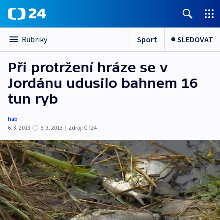
Sport
SLEDOVAT
Rubriky
Při protržení hráze se v
Jordánu udusilo bahnem 16
tun ryb
hab
6. 3. 2013
6. 3. 2013
|
Zdroj:
ČT24