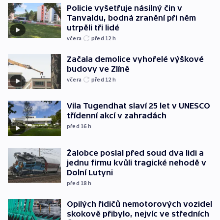
Policie vyšetřuje násilný čin v
Tanvaldu, bodná zranění při něm
utrpěli tři lidé
včera
před 12
h
Začala demolice vyhořelé výškové
budovy ve Zlíně
včera
před 12
h
Vila Tugendhat slaví 25 let v UNESCO
třídenní akcí v zahradách
před 16
h
Žalobce poslal před soud dva lidi a
jednu firmu kvůli tragické nehodě v
Dolní Lutyni
před 18
h
Opilých řidičů nemotorových vozidel
skokově přibylo, nejvíc ve středních