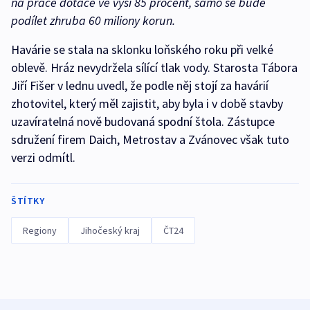
na práce dotace ve výši 85 procent, samo se bude
podílet zhruba 60 miliony korun.
Havárie se stala na sklonku loňského roku při velké
oblevě. Hráz nevydržela sílící tlak vody. Starosta Tábora
Jiří Fišer v lednu uvedl, že podle něj stojí za havárií
zhotovitel, který měl zajistit, aby byla i v době stavby
uzavíratelná nově budovaná spodní štola. Zástupce
sdružení firem Daich, Metrostav a Zvánovec však tuto
verzi odmítl.
ŠTÍTKY
Regiony
Jihočeský kraj
ČT24