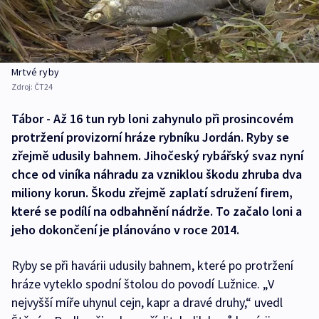
Mrtvé ryby
Zdroj:
ČT24
Tábor - Až 16 tun ryb loni zahynulo při prosincovém
protržení provizorní hráze rybníku Jordán. Ryby se
zřejmě udusily bahnem. Jihočeský rybářský svaz nyní
chce od viníka náhradu za vzniklou škodu zhruba dva
miliony korun. Škodu zřejmě zaplatí sdružení firem,
které se podílí na odbahnění nádrže. To začalo loni a
jeho dokončení je plánováno v roce 2014.
Ryby se při havárii udusily bahnem, které po protržení
hráze vyteklo spodní štolou do povodí Lužnice. „V
nejvyšší míře uhynul cejn, kapr a dravé druhy,“ uvedl