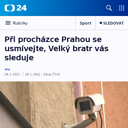
Sport
SLEDOVAT
Rubriky
Při procházce Prahou se
usmívejte, Velký bratr vás
sleduje
ana
28. 1. 2012
28. 1. 2012
|
Zdroj:
ČT24