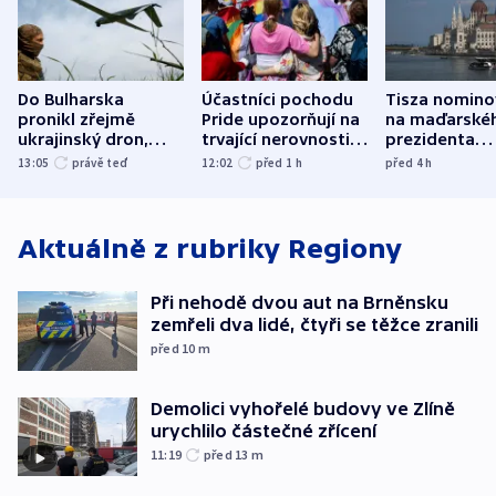
Do Bulharska
Účastníci pochodu
Tisza nomino
pronikl zřejmě
Pride upozorňují na
na maďarské
ukrajinský dron,
trvající nerovnosti i
prezidenta
explodoval kilometr
společenskou
bývalého šéf
13:05
právě teď
12:02
před 1
h
před 4
h
od plynovodu
atmosféru
nejvyššího s
Aktuálně z rubriky
Regiony
Při nehodě dvou aut na Brněnsku
zemřeli dva lidé, čtyři se těžce zranili
před 10
m
Demolici vyhořelé budovy ve Zlíně
urychlilo částečné zřícení
11:19
před 13
m