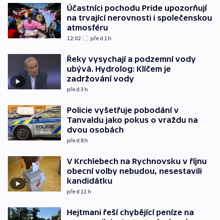
Účastníci pochodu Pride upozorňují
na trvající nerovnosti i společenskou
atmosféru
12:02
před 1
h
Řeky vysychají a podzemní vody
ubývá. Hydrolog: Klíčem je
zadržování vody
před 3
h
Policie vyšetřuje pobodání v
Tanvaldu jako pokus o vraždu na
dvou osobách
před 8
h
V Krchlebech na Rychnovsku v říjnu
obecní volby nebudou, nesestavili
kandidátku
před 11
h
Hejtmani řeší chybějící peníze na