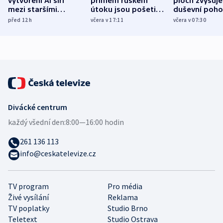
vytvoření AI šíří
přímém ruském
ploch zvyšuje
mezi staršími
útoku jsou pošetilé,
duševní poho
Poláky nebezpečné
míní estonský
ukázala
před 12
h
včera v 17:11
včera v 07:30
zdravotní rady
bezpečnostní
mezinárodní 
expert
Divácké centrum
každý všední den:
8:00—16:00 hodin
261 136 113
info@ceskatelevize.cz
TV program
Pro média
Živé vysílání
Reklama
TV poplatky
Studio Brno
Teletext
Studio Ostrava