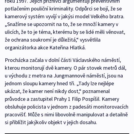
roku 1997. Jejich příznivci argumentují preventivním
potlačením pouliční kriminality. Odpůrci se bojí, že se
kamerový systém vyvíjí v jakýsi model Velkého bratra.
„Snažíme se upozornit na to, že se množí kamery v
ulicích, že to je téma, kterému by se lidé měli věnovat,
že ochrana soukromí je důležitá,“ vysvětlila
organizátorka akce Kateřina Hlatká.
Procházka začala v dolní části Václavského náměstí,
kterou monitorují dvě kamery. O pár stovek metrů dál,
u východu z metra na Jungmannově náměstí, jsou na
jednom sloupu kamery hned tři. „Tady lze nejlépe
ukázat, že kamer není nikdy dost,“ poznamenal
průvodce a zastupitel Prahy 1 Filip Pospíšil. Kamery
obsluhuje policista v jednom z padesáti monitorovacích
pracovišť. Může s nimi libovolně manipulovat a detailně
si přiblížit jakýkoliv objekt v jejich dosahu.