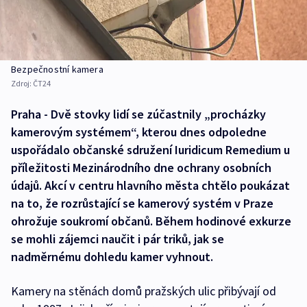
Bezpečnostní kamera
Zdroj:
ČT24
Praha - Dvě stovky lidí se zúčastnily „procházky
kamerovým systémem“, kterou dnes odpoledne
uspořádalo občanské sdružení Iuridicum Remedium u
příležitosti Mezinárodního dne ochrany osobních
údajů. Akcí v centru hlavního města chtělo poukázat
na to, že rozrůstající se kamerový systém v Praze
ohrožuje soukromí občanů. Během hodinové exkurze
se mohli zájemci naučit i pár triků, jak se
nadměrnému dohledu kamer vyhnout.
Kamery na stěnách domů pražských ulic přibývají od