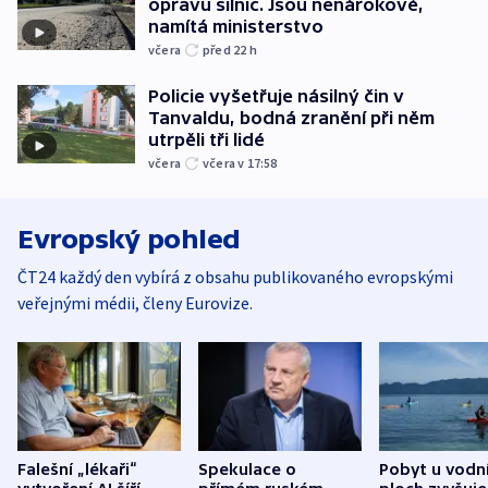
opravu silnic. Jsou nenárokové,
namítá ministerstvo
včera
před 22
h
Policie vyšetřuje násilný čin v
Tanvaldu, bodná zranění při něm
utrpěli tři lidé
včera
včera v 17:58
Evropský pohled
ČT24 každý den vybírá z obsahu publikovaného evropskými
veřejnými médii, členy Eurovize.
Falešní „lékaři“
Spekulace o
Pobyt u vodn