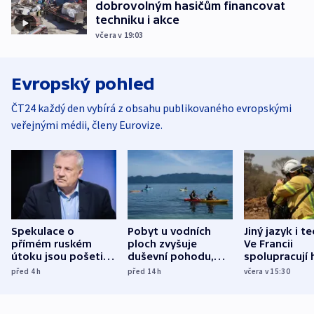
dobrovolným hasičům financovat
techniku i akce
včera v 19:03
Evropský pohled
ČT24 každý den vybírá z obsahu publikovaného evropskými
veřejnými médii, členy Eurovize.
Spekulace o
Pobyt u vodních
Jiný jazyk i t
přímém ruském
ploch zvyšuje
Ve Francii
útoku jsou pošetilé,
duševní pohodu,
spolupracují h
míní estonský
ukázala
různých zemí
před 4
h
před 14
h
včera v 15:30
bezpečnostní
mezinárodní studie
expert