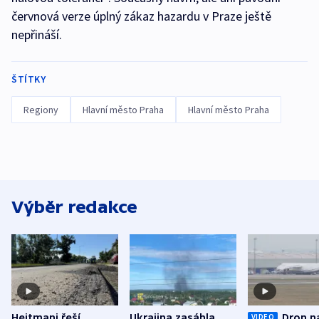
červnová verze úplný zákaz hazardu v Praze ještě
nepřináší.
ŠTÍTKY
Regiony
Hlavní město Praha
Hlavní město Praha
Výběr redakce
Hejtmani řeší
Ukrajina zasáhla
Dron n
VIDEO