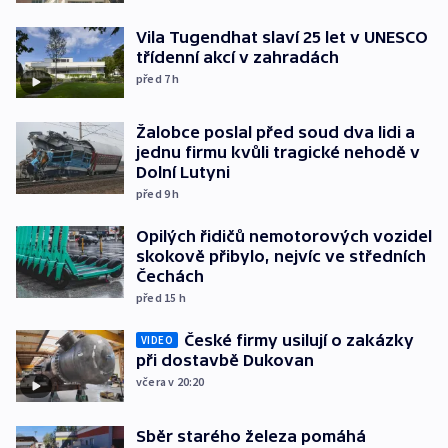
Vila Tugendhat slaví 25 let v UNESCO
třídenní akcí v zahradách
před 7
h
Žalobce poslal před soud dva lidi a
jednu firmu kvůli tragické nehodě v
Dolní Lutyni
před 9
h
Opilých řidičů nemotorových vozidel
skokově přibylo, nejvíc ve středních
Čechách
před 15
h
České firmy usilují o zakázky
VIDEO
při dostavbě Dukovan
včera v 20:20
Sběr starého železa pomáhá