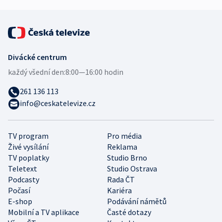
Divácké centrum
každý všední den:
8:00—16:00 hodin
261 136 113
info@ceskatelevize.cz
TV program
Pro média
Živé vysílání
Reklama
TV poplatky
Studio Brno
Teletext
Studio Ostrava
Podcasty
Rada ČT
Počasí
Kariéra
E-shop
Podávání námětů
Mobilní a TV aplikace
Časté dotazy