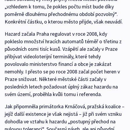
„vzhledem k tomu, že pokles počtu míst bude díky
poměrně dlouhému přechodnému období pozvolný“.
Konkrétní částku, o kterou město přijde, však neuvádí.
Hazard začala Praha regulovat v roce 2008, kdy
pokleslo množství hracích automatů téměř o třetinu z
původních osmi tisíc kusů. Vzápětí ale začaly v Praze
přibývat videoloterijní terminály, které tehdy
povolovalo ministerstvo financí a obce je zakázat
nemohly. I přesto se po roce 2008 začal počet heren v
Praze snižovat. Některé městské části začaly v
posledních letech požadovat úplný zákaz hazardu na
svém území, proběhla kvůli tomu i referenda.
Jak připomněla primátorka Krnáčová, pražská koalice –
jejíž další existence je však nejistá – již při svém vzniku
dohodla ve vztahu k hazardu „postupný přechod na
nulovou toleranci“. Současný návrh, ale ani původní