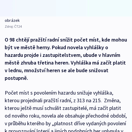
obrázek
Zdroj:
ČT24
O 98 chtějí pražští radní snížit počet míst, kde mohou
být ve městě herny. Pokud novela vyhlášky o
hazardu projde i zastupitelstvem, ubude v hlavním
městě zhruba třetina heren. Vyhláška má začít platit
v lednu, množství heren se ale bude snižovat
postupně.
Počet míst s povolením hazardu snižuje vyhláška,
kterou projednali pražští radní, z 313 na 215. Změna,
kterou ještě musí schválit zastupitelé, má začít platit
od nového roku, novela ale obsahuje přechodné období,
v průběhu kterého by „platnost dříve vydaných povolení
k provozování loterií a jiných podobných her uplynula v