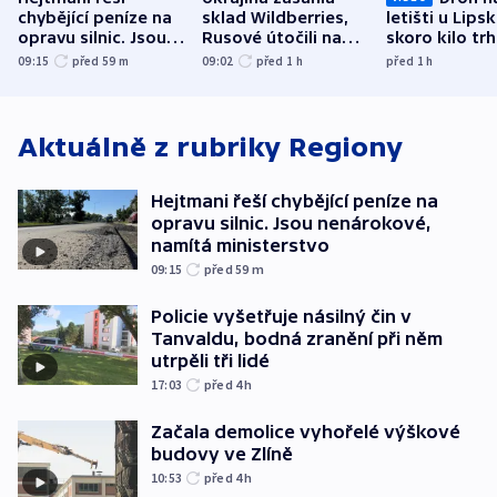
chybějící peníze na
sklad Wildberries,
letišti u Lips
opravu silnic. Jsou
Rusové útočili na
skoro kilo trh
nenárokové, namítá
trh, hasiče či
indicie ukazuj
09:15
před 59
m
09:02
před 1
h
před 1
h
ministerstvo
stadion
Rusko
Aktuálně z rubriky
Regiony
Hejtmani řeší chybějící peníze na
opravu silnic. Jsou nenárokové,
namítá ministerstvo
09:15
před 59
m
Policie vyšetřuje násilný čin v
Tanvaldu, bodná zranění při něm
utrpěli tři lidé
17:03
před 4
h
Začala demolice vyhořelé výškové
budovy ve Zlíně
10:53
před 4
h