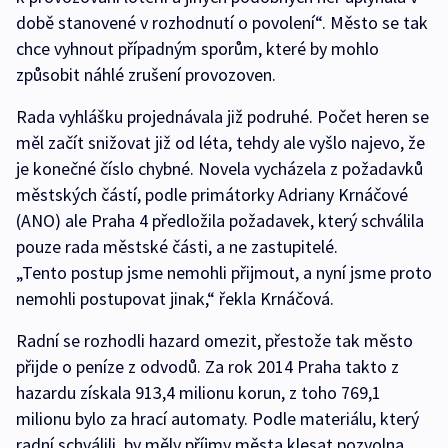
době stanovené v rozhodnutí o povolení“. Město se tak
chce vyhnout případným sporům, které by mohlo
způsobit náhlé zrušení provozoven.
Rada vyhlášku projednávala již podruhé. Počet heren se
měl začít snižovat již od léta, tehdy ale vyšlo najevo, že
je konečné číslo chybné. Novela vycházela z požadavků
městských částí, podle primátorky Adriany Krnáčové
(ANO) ale Praha 4 předložila požadavek, který schválila
pouze rada městské části, a ne zastupitelé.
„Tento postup jsme nemohli přijmout, a nyní jsme proto
nemohli postupovat jinak,“ řekla Krnáčová.
Radní se rozhodli hazard omezit, přestože tak město
přijde o peníze z odvodů. Za rok 2014 Praha takto z
hazardu získala 913,4 milionu korun, z toho 769,1
milionu bylo za hrací automaty. Podle materiálu, který
radní schválili, by měly příjmy města klesat pozvolna