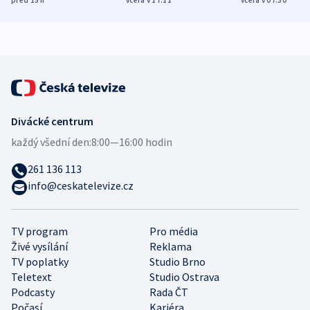
zdravotní rady
bezpečnostní
mezinárodní 
expert
Divácké centrum
každý všední den:
8:00—16:00 hodin
261 136 113
info@ceskatelevize.cz
TV program
Pro média
Živé vysílání
Reklama
TV poplatky
Studio Brno
Teletext
Studio Ostrava
Podcasty
Rada ČT
Počasí
Kariéra