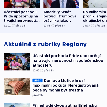
Účastníci pochodu
Americký Senát
Do Bulharska
Pride upozorňují na
potvrdil Trumpova
pronikl zřejm
trvající nerovnosti i
právníka jako
ukrajinský dr
společenskou
ministra
explodoval k
12:02
před 1
h
12:53
před 1
h
13:05
před 2
h
atmosféru
spravedlnosti
od plynovod
Aktuálně z rubriky
Regiony
Účastníci pochodu Pride upozorňují
na trvající nerovnosti i společenskou
atmosféru
12:02
před 1
h
Domovu Mutice hrozí
VIDEO
maximální pokuta. Neregistrovaná
péče by mohla být trestná
před 2
h
Při nehodě dvou aut na Brněnsku