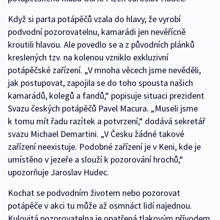
Když si parta potápěčů vzala do hlavy, že vyrobí
podvodní pozorovatelnu, kamarádi jen nevěřícně
kroutili hlavou. Ale povedlo se a z původních plánků
kreslených tzv. na kolenou vzniklo exkluzivní
potápěčské zařízení. „V mnoha věcech jsme nevěděli,
jak postupovat, zapojila se do toho spousta našich
kamarádů, kolegů a fandů,“ popisuje situaci prezident
Svazu českých potápěčů Pavel Macura. „Museli jsme
k tomu mít řadu razítek a potvrzení,“ dodává sekretář
svazu Michael Demartini. „V Česku žádné takové
zařízení neexistuje. Podobné zařízení je v Keni, kde je
umístěno v jezeře a slouží k pozorování hrochů,“
upozorňuje Jaroslav Hudec.
Kochat se podvodním životem nebo pozorovat
potápěče v akci tu může až osmnáct lidí najednou.
Kulovitá pozorovatelna je opatřená tlakovým přívodem