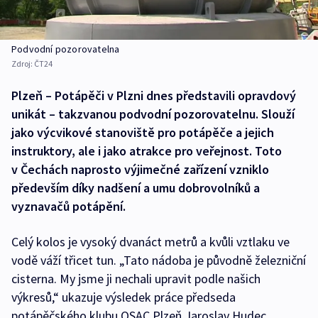
Podvodní pozorovatelna
Zdroj:
ČT24
Plzeň – Potápěči v Plzni dnes představili opravdový
unikát – takzvanou podvodní pozorovatelnu. Slouží
jako výcvikové stanoviště pro potápěče a jejich
instruktory, ale i jako atrakce pro veřejnost. Toto
v Čechách naprosto výjimečné zařízení vzniklo
především díky nadšení a umu dobrovolníků a
vyznavačů potápění.
Celý kolos je vysoký dvanáct metrů a kvůli vztlaku ve
vodě váží třicet tun. „Tato nádoba je původně železniční
cisterna. My jsme ji nechali upravit podle našich
výkresů,“ ukazuje výsledek práce předseda
potápěčského klubu OSAC Plzeň Jaroslav Hudec.