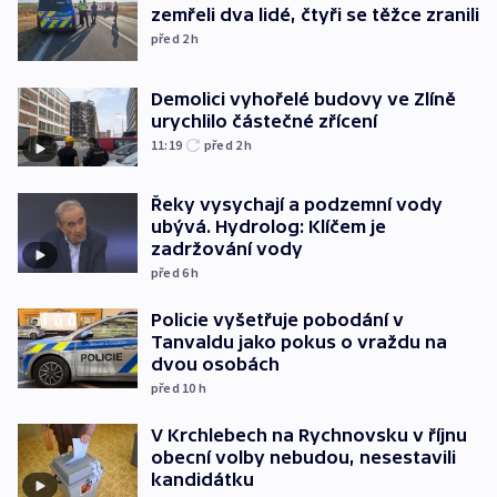
zemřeli dva lidé, čtyři se těžce zranili
před 2
h
Demolici vyhořelé budovy ve Zlíně
urychlilo částečné zřícení
11:19
před 2
h
Řeky vysychají a podzemní vody
ubývá. Hydrolog: Klíčem je
zadržování vody
před 6
h
Policie vyšetřuje pobodání v
Tanvaldu jako pokus o vraždu na
dvou osobách
před 10
h
V Krchlebech na Rychnovsku v říjnu
obecní volby nebudou, nesestavili
kandidátku