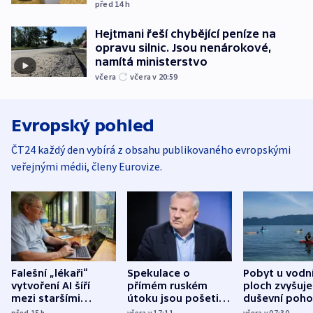
před 14
h
Hejtmani řeší chybějící peníze na
opravu silnic. Jsou nenárokové,
namítá ministerstvo
včera
včera v 20:59
Evropský pohled
ČT24 každý den vybírá z obsahu publikovaného evropskými
veřejnými médii, členy Eurovize.
Falešní „lékaři“
Spekulace o
Pobyt u vodn
vytvoření AI šíří
přímém ruském
ploch zvyšuje
mezi staršími
útoku jsou pošetilé,
duševní poho
Poláky nebezpečné
míní estonský
ukázala
před 15
h
včera v 17:11
včera v 07:30