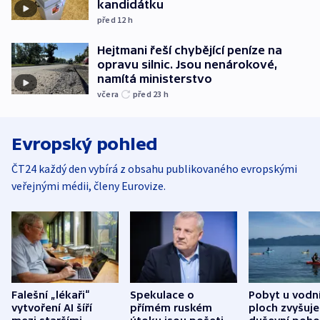
kandidátku
před 12
h
Hejtmani řeší chybějící peníze na
opravu silnic. Jsou nenárokové,
namítá ministerstvo
včera
před 23
h
Evropský pohled
ČT24 každý den vybírá z obsahu publikovaného evropskými
veřejnými médii, členy Eurovize.
Falešní „lékaři“
Spekulace o
Pobyt u vodn
vytvoření AI šíří
přímém ruském
ploch zvyšuje