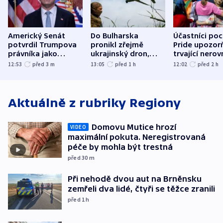
Americký Senát
Do Bulharska
Účastníci po
potvrdil Trumpova
pronikl zřejmě
Pride upozorň
právníka jako
ukrajinský dron,
trvající nerov
ministra
explodoval kilometr
společensko
12:53
před 3
m
13:05
před 1
h
12:02
před 2
h
spravedlnosti
od plynovodu
atmosféru
Aktuálně z rubriky
Regiony
Domovu Mutice hrozí
VIDEO
maximální pokuta. Neregistrovaná
péče by mohla být trestná
před 30
m
Při nehodě dvou aut na Brněnsku
zemřeli dva lidé, čtyři se těžce zranili
před 1
h