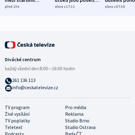
mezi staršími
útoku jsou pošetilé,
duševní poho
Poláky nebezpečné
míní estonský
ukázala
před 13
h
včera v 17:11
včera v 07:30
zdravotní rady
bezpečnostní
mezinárodní 
expert
Divácké centrum
každý všední den:
8:00—16:00 hodin
261 136 113
info@ceskatelevize.cz
TV program
Pro média
Živé vysílání
Reklama
TV poplatky
Studio Brno
Teletext
Studio Ostrava
Podcasty
Rada ČT