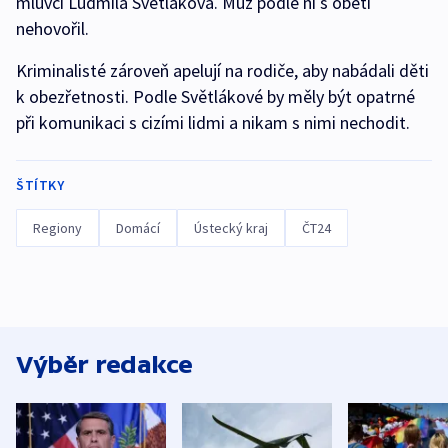
mluvčí Ludmila Světláková. Muž podle ní s obětí
nehovořil.
Kriminalisté zároveň apelují na rodiče, aby nabádali děti
k obezřetnosti. Podle Světlákové by měly být opatrné
při komunikaci s cizími lidmi a nikam s nimi nechodit.
ŠTÍTKY
Regiony
Domácí
Ústecký kraj
ČT24
Výběr redakce