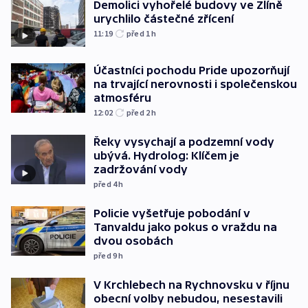
Demolici vyhořelé budovy ve Zlíně
urychlilo částečné zřícení
11:19
před 1
h
Účastníci pochodu Pride upozorňují
na trvající nerovnosti i společenskou
atmosféru
12:02
před 2
h
Řeky vysychají a podzemní vody
ubývá. Hydrolog: Klíčem je
zadržování vody
před 4
h
Policie vyšetřuje pobodání v
Tanvaldu jako pokus o vraždu na
dvou osobách
před 9
h
V Krchlebech na Rychnovsku v říjnu
obecní volby nebudou, nesestavili