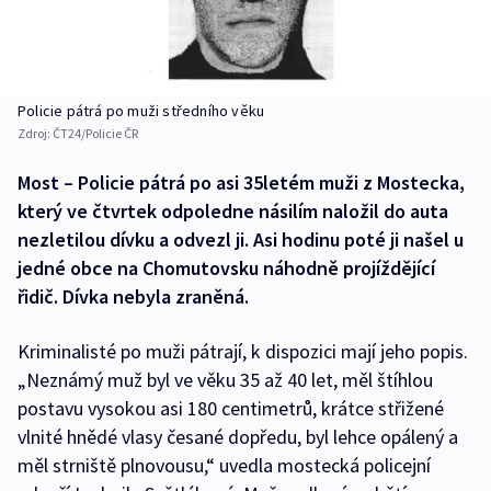
Policie pátrá po muži středního věku
Zdroj:
ČT24/Policie ČR
Most – Policie pátrá po asi 35letém muži z Mostecka,
který ve čtvrtek odpoledne násilím naložil do auta
nezletilou dívku a odvezl ji. Asi hodinu poté ji našel u
jedné obce na Chomutovsku náhodně projíždějící
řidič. Dívka nebyla zraněná.
Kriminalisté po muži pátrají, k dispozici mají jeho popis.
„Neznámý muž byl ve věku 35 až 40 let, měl štíhlou
postavu vysokou asi 180 centimetrů, krátce střižené
vlnité hnědé vlasy česané dopředu, byl lehce opálený a
měl strniště plnovousu,“ uvedla mostecká policejní