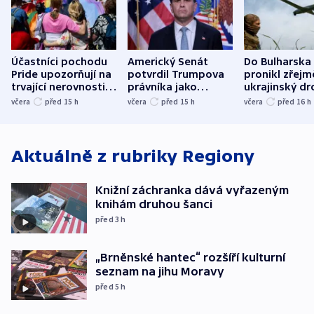
Účastníci pochodu
Americký Senát
Do Bulharska
Pride upozorňují na
potvrdil Trumpova
pronikl zřejm
trvající nerovnosti i
právníka jako
ukrajinský dr
společenskou
ministra
explodoval k
včera
před 15
h
včera
před 15
h
včera
před 16
h
atmosféru
spravedlnosti
od plynovod
Aktuálně z rubriky
Regiony
Knižní záchranka dává vyřazeným
knihám druhou šanci
před 3
h
„Brněnské hantec“ rozšíří kulturní
seznam na jihu Moravy
před 5
h