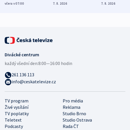
Poláky nebezpečné
míní estonský
ukázala
včera v 07:00
7. 8. 2026
7. 8. 2026
zdravotní rady
bezpečnostní
mezinárodní 
expert
Divácké centrum
každý všední den:
8:00—16:00 hodin
261 136 113
info@ceskatelevize.cz
TV program
Pro média
Živé vysílání
Reklama
TV poplatky
Studio Brno
Teletext
Studio Ostrava
Podcasty
Rada ČT