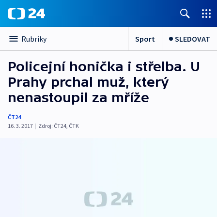
Sport
SLEDOVAT
Rubriky
Policejní honička i střelba. U
Prahy prchal muž, který
nenastoupil za mříže
ČT24
16. 3. 2017
|
Zdroj:
ČT24
,
ČTK