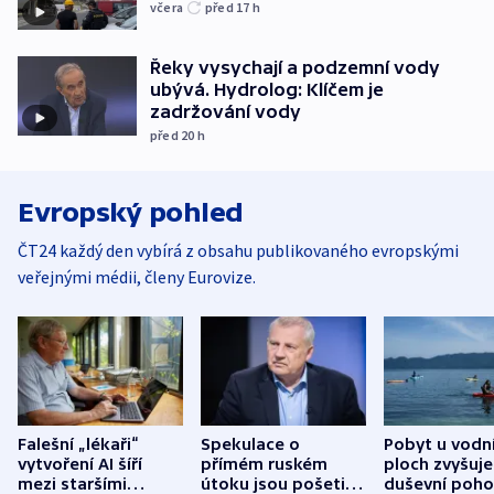
včera
před 17
h
Řeky vysychají a podzemní vody
ubývá. Hydrolog: Klíčem je
zadržování vody
před 20
h
Evropský pohled
ČT24 každý den vybírá z obsahu publikovaného evropskými
veřejnými médii, členy Eurovize.
Falešní „lékaři“
Spekulace o
Pobyt u vodn
vytvoření AI šíří
přímém ruském
ploch zvyšuje
mezi staršími
útoku jsou pošetilé,
duševní poho