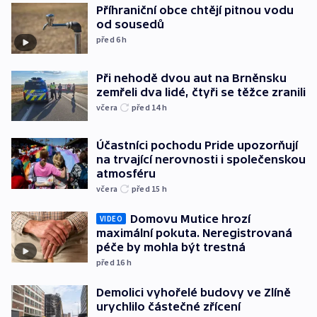
Příhraniční obce chtějí pitnou vodu
od sousedů
před 6
h
Při nehodě dvou aut na Brněnsku
zemřeli dva lidé, čtyři se těžce zranili
včera
před 14
h
Účastníci pochodu Pride upozorňují
na trvající nerovnosti i společenskou
atmosféru
včera
před 15
h
Domovu Mutice hrozí
VIDEO
maximální pokuta. Neregistrovaná
péče by mohla být trestná
před 16
h
Demolici vyhořelé budovy ve Zlíně
urychlilo částečné zřícení