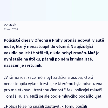
obrázek
Zdroj:
ČT24
Policisté dnes v Ořechu u Prahy pronásledovali v autě
muže, který nenastoupil do vězení. Na ujíždějící
vozidlo policisté stříleli, nikdo nebyl zraněn. Muž je
nyní stále na útěku, pátrají po něm kriminalisté,
nasazen je i vrtulník.
„V rámci realizace měla být zadržena osoba, která
nenastoupila výkon trestu, ke kterému byla odsouzena
pro majetkovou trestnou činnost,“ řekl policejní mluvčí
Tomáš Hulan. Muži se ale podle mluvčího podařilo ujet.
„Policisté se ho snažili zastavit, k tomu použili