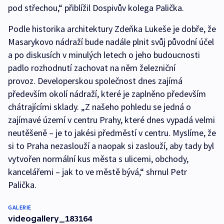
pod střechou,“ přiblížil Dospivův kolega Palička.
Podle historika architektury Zdeňka Lukeše je dobře, že
Masarykovo nádraží bude nadále plnit svůj původní účel
a po diskusích v minulých letech o jeho budoucnosti
padlo rozhodnutí zachovat na něm železniční
provoz. Developerskou společnost dnes zajímá
především okolí nádraží, které je zaplněno především
chátrajícími sklady. „Z našeho pohledu se jedná o
zajímavé území v centru Prahy, které dnes vypadá velmi
neutěšeně – je to jakési předměstí v centru. Myslíme, že
si to Praha nezaslouží a naopak si zaslouží, aby tady byl
vytvořen normální kus města s ulicemi, obchody,
kancelářemi – jak to ve městě bývá,“ shrnul Petr
Palička.
GALERIE
videogallery_183164