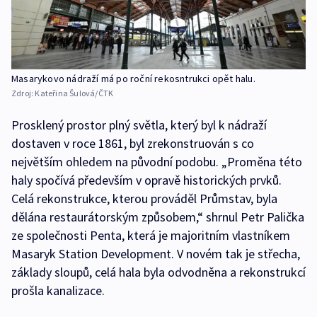
Masarykovo nádraží má po roční rekosntrukci opět halu.
Zdroj:
Kateřina Šulová/ČTK
Prosklený prostor plný světla, který byl k nádraží
dostaven v roce 1861, byl zrekonstruován s co
největším ohledem na původní podobu. „Proměna této
haly spočívá především v opravě historických prvků.
Celá rekonstrukce, kterou prováděl Průmstav, byla
dělána restaurátorským způsobem,“ shrnul Petr Palička
ze společnosti Penta, která je majoritním vlastníkem
Masaryk Station Development. V novém tak je střecha,
základy sloupů, celá hala byla odvodněna a rekonstrukcí
prošla kanalizace.