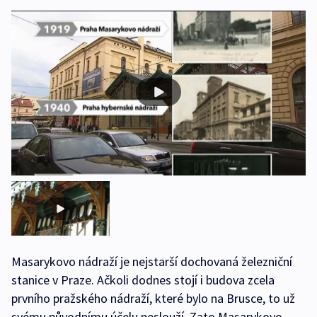
Masarykovo nádraží je nejstarší dochovaná železniční
stanice v Praze. Ačkoli dodnes stojí i budova zcela
prvního pražského nádraží, které bylo na Brusce, to už
svému původnímu účelu neslouží. Zato Masarykovo