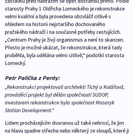
zastávku před nádražím se opět dostanou přímo. Podle
starosty Prahy 1 Oldřicha Lomeckého je rekonstrukce
velmi kvalitní a byla provedena obzvlášť citlivě s
ohledem na historii nejstaršího dochovaného
pražského nádraží i na současné potřeby cestujících.
„Centrum Prahy je živý organismus a není to skanzen.
Přesto je možné ukázat, že rekonstrukce, která tady
proběhla, byla udělána velmi citlivě,“ podotkl starosta
Lomecký.
Petr Palička z Penty:
„Rekonstrukci projektovali architekti Tichý a Kolářová,
prováděcí projekt byl dělán společností SUDOP,
investorem rekonstrukce byla společnost Masaryk
Station Development.“
Lidem procházejícím dvoranou už také nehrozí, že jim
na hlavu spadne střecha nebo některý ze sloupů, které ji