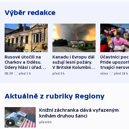
Výběr redakce
Rusové útočili na
Kanadu i Evropu dál
Účastníci po
Charkov a Oděsu.
sužují lesní požáry.
Pride upozorň
Údery hlásí i úřady v
V Britské Kolumbii
trvající nerov
Bělgorodu
evakuovali tisíce lidí
společensko
08:39
před 1
h
před 5
h
včera
před 18
h
atmosféru
Aktuálně z rubriky
Regiony
Knižní záchranka dává vyřazeným
knihám druhou šanci
před 6
h