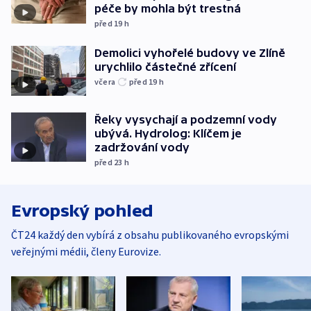
péče by mohla být trestná
před 19
h
Demolici vyhořelé budovy ve Zlíně
urychlilo částečné zřícení
včera
před 19
h
Řeky vysychají a podzemní vody
ubývá. Hydrolog: Klíčem je
zadržování vody
před 23
h
Evropský pohled
ČT24 každý den vybírá z obsahu publikovaného evropskými
veřejnými médii, členy Eurovize.