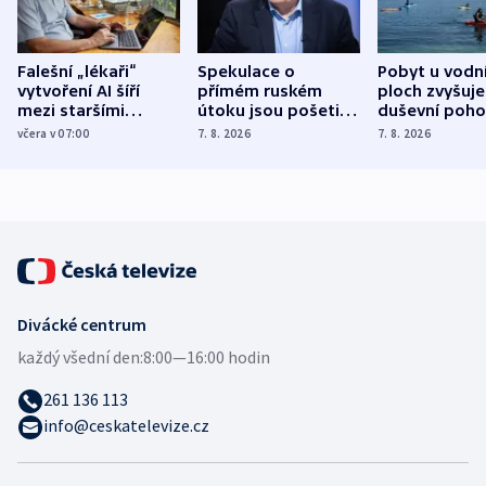
Falešní „lékaři“
Spekulace o
Pobyt u vodn
vytvoření AI šíří
přímém ruském
ploch zvyšuje
mezi staršími
útoku jsou pošetilé,
duševní poho
Poláky nebezpečné
míní estonský
ukázala
včera v 07:00
7. 8. 2026
7. 8. 2026
zdravotní rady
bezpečnostní
mezinárodní 
expert
Divácké centrum
každý všední den:
8:00—16:00 hodin
261 136 113
info@ceskatelevize.cz