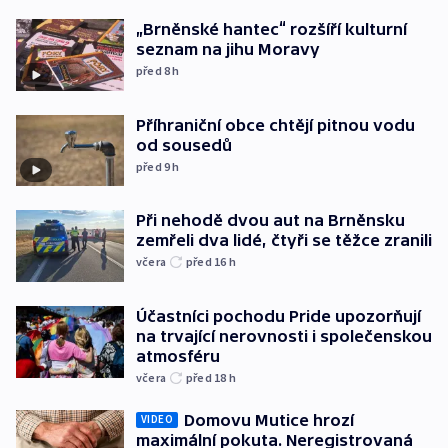
„Brněnské hantec“ rozšíří kulturní
seznam na jihu Moravy
před 8
h
Příhraniční obce chtějí pitnou vodu
od sousedů
před 9
h
Při nehodě dvou aut na Brněnsku
zemřeli dva lidé, čtyři se těžce zranili
včera
před 16
h
Účastníci pochodu Pride upozorňují
na trvající nerovnosti i společenskou
atmosféru
včera
před 18
h
Domovu Mutice hrozí
VIDEO
maximální pokuta. Neregistrovaná