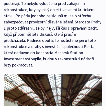
podpírají. To nebylo vyloučeno před zahájením
rekonstrukce, kdy byl celý objekt ve velmi kritickém
stavu. Po pádu jednoho ze sloupů muselo střechu
zabezpečovat provizorní dřevěné lešení. Starosta Prahy
1 proto zdůraznil, že byl nejvyšší čas s opravami začít,
když připomněl léta diskusí, která pracím
předcházela. Radnice doufá, že nezůstane jen u této
rekonstrukce a dráhy s investiční společností Penta,
která nedávno do konsorcia Masaryk Station
Investment vstoupila, budou v rekonstrukci nádraží
brzy pokračovat.