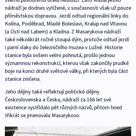
nádraží je dodnes vytížené, v současnosti však už pouze
příměstskou dopravou. Jezdí odtud regionální linky do
Kolína, Poděbrad, Mladé Boleslavi, Kralup nad Vltavou
(a Ústí nad Labem) a Kladna. Z Masarykova nádraží
také několikrát ročně stoupá dým, protože odtud jezdí
i parní vlaky do železničního muzea v Lužné. Historie
stanice byla ovšem velmi pohnutá, prošlo jednou
významnou rekonstrukcí, kterou však zakončily prudké
boje na konci druhé světové války, při kterých byla část
stanice zničena.
Jeho dějiny také reflektují politické dějiny
Československa a Česka, nádraží za 166 let své
existence vystřídalo pět různých názvů, přitom hned
třikrát se jmenovala Masarykovo.