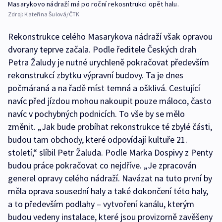
Masarykovo nádraží má po roční rekosntrukci opět halu.
Zdroj:
Kateřina Šulová/ČTK
Rekonstrukce celého Masarykova nádraží však opravou
dvorany teprve začala. Podle ředitele Českých drah
Petra Žaludy je nutné urychleně pokračovat především
rekonstrukcí zbytku výpravní budovy. Ta je dnes
počmáraná a na řadě míst temná a ošklivá. Cestující
navíc před jízdou mohou nakoupit pouze máloco, často
navíc v pochybných podnicích. To vše by se mělo
změnit. „Jak bude probíhat rekonstrukce té zbylé části,
budou tam obchody, které odpovídají kultuře 21.
století,“ slíbil Petr Žaluda. Podle Marka Dospivy z Penty
budou práce pokračovat co nejdříve. „Je zpracován
generel opravy celého nádraží. Navázat na tuto první by
měla oprava sousední haly a také dokončení této haly,
a to především podlahy – vytvoření kanálu, kterým
budou vedeny instalace, které jsou provizorně zavěšeny