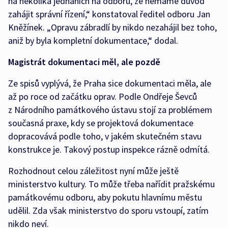
na několika jednáních na odboru, že nemáme důvod
zahájit správní řízení,“ konstatoval ředitel odboru Jan
Kněžínek. „Opravu zábradlí by nikdo nezahájil bez toho,
aniž by byla kompletní dokumentace,“ dodal.
Magistrát dokumentaci měl, ale pozdě
Ze spisů vyplývá, že Praha sice dokumentaci měla, ale
až po roce od začátku oprav. Podle Ondřeje Ševců
z Národního památkového ústavu stojí za problémem
současná praxe, kdy se projektová dokumentace
dopracovává podle toho, v jakém skutečném stavu
konstrukce je. Takový postup inspekce rázně odmítá.
Rozhodnout celou záležitost nyní může ještě
ministerstvo kultury. To může třeba nařídit pražskému
památkovému odboru, aby pokutu hlavnímu městu
udělil. Zda však ministerstvo do sporu vstoupí, zatím
nikdo neví.