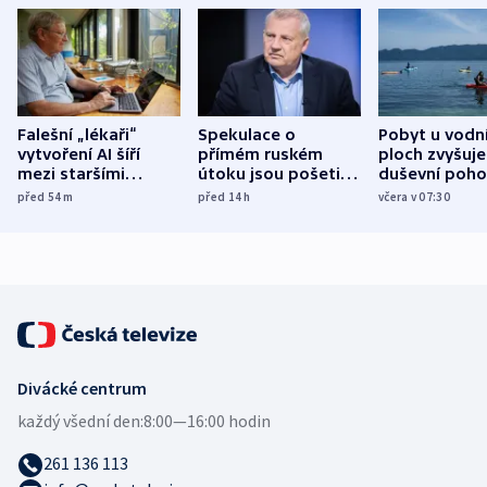
Falešní „lékaři“
Spekulace o
Pobyt u vodn
vytvoření AI šíří
přímém ruském
ploch zvyšuje
mezi staršími
útoku jsou pošetilé,
duševní poho
Poláky nebezpečné
míní estonský
ukázala
před 54
m
před 14
h
včera v 07:30
zdravotní rady
bezpečnostní
mezinárodní 
expert
Divácké centrum
každý všední den:
8:00—16:00 hodin
261 136 113