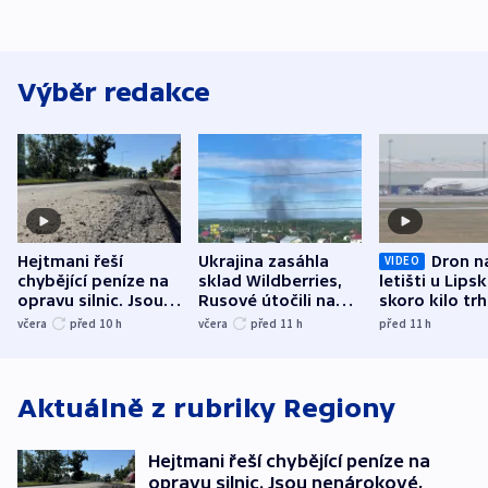
Výběr redakce
Hejtmani řeší
Ukrajina zasáhla
Dron n
VIDEO
chybějící peníze na
sklad Wildberries,
letišti u Lips
opravu silnic. Jsou
Rusové útočili na
skoro kilo trh
nenárokové, namítá
trh, hasiče či
indicie ukazuj
včera
před 10
h
včera
před 11
h
před 11
h
ministerstvo
stadion
Rusko
Aktuálně z rubriky
Regiony
Hejtmani řeší chybějící peníze na
opravu silnic. Jsou nenárokové,