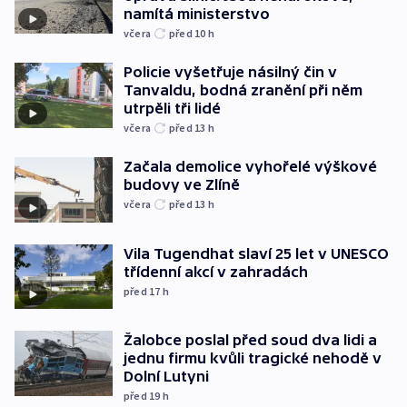
namítá ministerstvo
včera
před 10
h
Policie vyšetřuje násilný čin v
Tanvaldu, bodná zranění při něm
utrpěli tři lidé
včera
před 13
h
Začala demolice vyhořelé výškové
budovy ve Zlíně
včera
před 13
h
Vila Tugendhat slaví 25 let v UNESCO
třídenní akcí v zahradách
před 17
h
Žalobce poslal před soud dva lidi a
jednu firmu kvůli tragické nehodě v
Dolní Lutyni
před 19
h