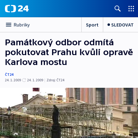
Sport
SLEDOVAT
Rubriky
Památkový odbor odmítá
pokutovat Prahu kvůli opravě
Karlova mostu
ČT24
24. 1. 2009
24. 1. 2009
|
Zdroj:
ČT24