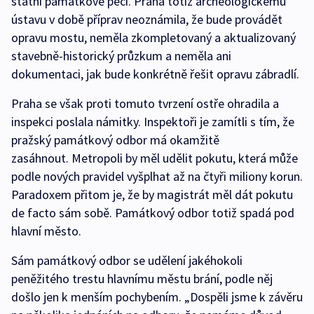
státní památkové péči. Praha totiž archeologickému
ústavu v době příprav neoznámila, že bude provádět
opravu mostu, neměla zkompletovaný a aktualizovaný
stavebně-historický průzkum a neměla ani
dokumentaci, jak bude konkrétně řešit opravu zábradlí.
Praha se však proti tomuto tvrzení ostře ohradila a
inspekci poslala námitky. Inspektoři je zamítli s tím, že
pražský památkový odbor má okamžitě
zasáhnout. Metropoli by měl udělit pokutu, která může
podle nových pravidel vyšplhat až na čtyři miliony korun.
Paradoxem přitom je, že by magistrát měl dát pokutu
de facto sám sobě. Památkový odbor totiž spadá pod
hlavní město.
Sám památkový odbor se udělení jakéhokoli
peněžitého trestu hlavnímu městu brání, podle něj
došlo jen k menším pochybením. „Dospěli jsme k závěru