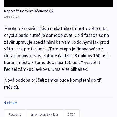
Reportáž Hedviky Dědkové
Zdroj:
ČT24
Mnoho okrasných částí unikátního třímetrového erbu
chybí a bude nutné je domodelovat. Celá fasáda se na
závěr upravuje speciálními barvami, odolnými jak proti
větru, tak proti slunci. „Tato etapa je financována z
dotací ministerstva kultury částkou 3 miliony 150 tisíc
korun, město k tomu dodá asi 170 tisíc,“ vysvětlil
ředitel zámku Slavkov u Brna Aleš Šilhánek.
Nová podoba průčelí zámku bude kompletní do tří
měsíců.
ŠTÍTKY
Regiony
Jihomoravský kraj
ČT24