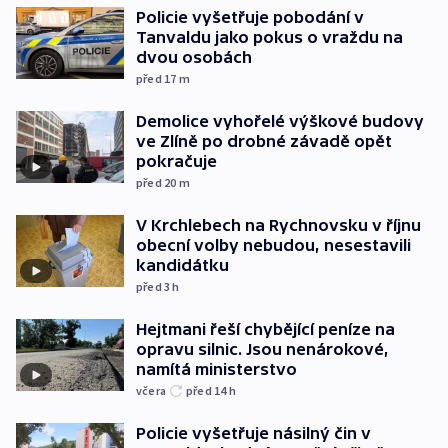
Policie vyšetřuje pobodání v
Tanvaldu jako pokus o vraždu na
dvou osobách
před 17
m
Demolice vyhořelé výškové budovy
ve Zlíně po drobné závadě opět
pokračuje
před 20
m
V Krchlebech na Rychnovsku v říjnu
obecní volby nebudou, nesestavili
kandidátku
před 3
h
Hejtmani řeší chybějící peníze na
opravu silnic. Jsou nenárokové,
namítá ministerstvo
včera
před 14
h
Policie vyšetřuje násilný čin v