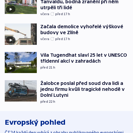
Tanvaldu, bodná zranění při něm
utrpěli tři lidé
včera
před 17
h
Začala demolice vyhořelé výškové
budovy ve Zlíně
včera
před 17
h
Vila Tugendhat slaví 25 let v UNESCO
třídenní akcí v zahradách
před 21
h
Žalobce poslal před soud dva lidi a
jednu firmu kvůli tragické nehodě v
Dolní Lutyni
před 22
h
Evropský pohled
ČT24 každý den vybírá z obsahu publikovaného evropskými