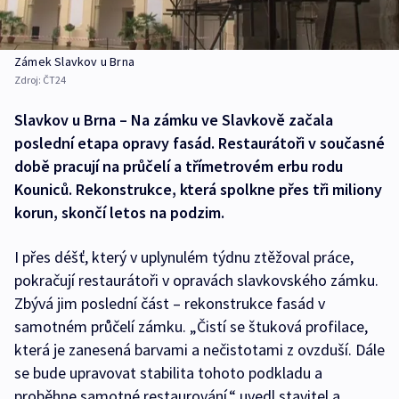
Zámek Slavkov u Brna
Zdroj:
ČT24
Slavkov u Brna – Na zámku ve Slavkově začala
poslední etapa opravy fasád. Restaurátoři v současné
době pracují na průčelí a třímetrovém erbu rodu
Kouniců. Rekonstrukce, která spolkne přes tři miliony
korun, skončí letos na podzim.
I přes déšť, který v uplynulém týdnu ztěžoval práce,
pokračují restaurátoři v opravách slavkovského zámku.
Zbývá jim poslední část – rekonstrukce fasád v
samotném průčelí zámku. „Čistí se štuková profilace,
která je zanesená barvami a nečistotami z ovzduší. Dále
se bude upravovat stabilita tohoto podkladu a
proběhne samotné restaurování,“ uvedl stavitel a