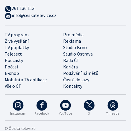
261 136 113
info@ceskatelevize.cz
TV program
Pro média
Živé vysílání
Reklama
TV poplatky
Studio Brno
Teletext
Studio Ostrava
Podcasty
Rada ČT
Počasí
Kariéra
E-shop
Podávání námětů
Mobilní a TV aplikace
Časté dotazy
Vše o ČT
Kontakty
Instagram
Facebook
YouTube
X
Threads
© Česká televize