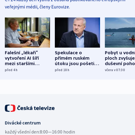
veřejnými médii, členy Eurovize.
Falešní „lékaři“
Spekulace o
Pobyt u vodn
vytvoření AI šíří
přímém ruském
ploch zvyšuje
mezi staršími
útoku jsou pošetilé,
duševní poho
Poláky nebezpečné
míní estonský
ukázala
před 4
h
před 18
h
včera v 07:30
zdravotní rady
bezpečnostní
mezinárodní 
expert
Divácké centrum
každý všední den:
8:00—16:00 hodin