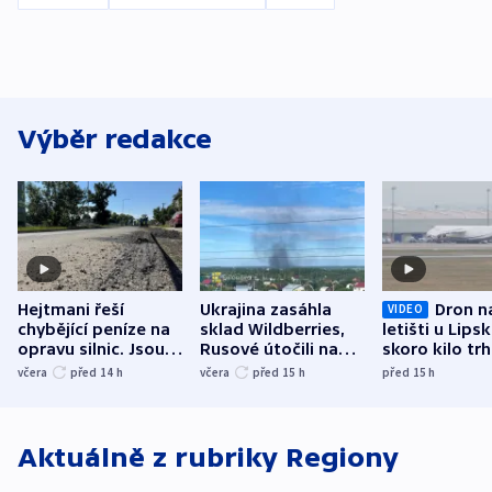
Výběr redakce
Hejtmani řeší
Ukrajina zasáhla
Dron n
VIDEO
chybějící peníze na
sklad Wildberries,
letišti u Lips
opravu silnic. Jsou
Rusové útočili na
skoro kilo trh
nenárokové, namítá
trh, hasiče či
indicie ukazuj
včera
před 14
h
včera
před 15
h
před 15
h
ministerstvo
stadion
Rusko
Aktuálně z rubriky
Regiony