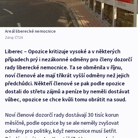
Areál liberecké nemocnice
Zdroj:
ČT24
Liberec – Opozice kritizuje vysoké a v některých
případech prý i nezákonné odměny pro členy dozorčí
rady liberecké nemocnice. Ta se obměnila v říjnu,
noví členové ale mají třikrát vyšší odměny než jejich
předchůdci. Někteří členové se pak podle opozice
dostali do střetu zájmů a peníze by neměli dostávat
vůbec, opozice se chce kvůli tomu obrátit na soud.
Noví členové dozorčí rady dostávají 30 tisíc korun
měsíčně, podle opozice by se ale neměly zvyšovat
odměny pro politiky, když nemocnice musí šetřit.