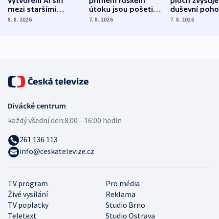
vytvoření AI šíří
přímém ruském
ploch zvyšuje
mezi staršími
útoku jsou pošetilé,
duševní poho
Poláky nebezpečné
míní estonský
ukázala
8. 8. 2026
7. 8. 2026
7. 8. 2026
zdravotní rady
bezpečnostní
mezinárodní 
expert
Divácké centrum
každý všední den:
8:00—16:00 hodin
261 136 113
info@ceskatelevize.cz
TV program
Pro média
Živé vysílání
Reklama
TV poplatky
Studio Brno
Teletext
Studio Ostrava