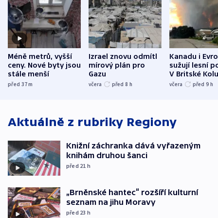
Méně metrů, vyšší
Izrael znovu odmítl
Kanadu i Evro
ceny. Nové byty jsou
mírový plán pro
sužují lesní p
stále menší
Gazu
V Britské Kol
evakuovali tis
před 37
m
včera
před 8
h
včera
před 9
h
Aktuálně z rubriky
Regiony
Knižní záchranka dává vyřazeným
knihám druhou šanci
před 21
h
„Brněnské hantec“ rozšíří kulturní
seznam na jihu Moravy
před 23
h