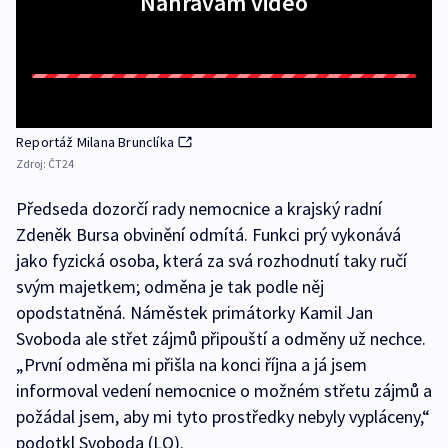
Nahrávám video
Reportáž Milana Brunclíka
Zdroj:
ČT24
Předseda dozorčí rady nemocnice a krajský radní
Zdeněk Bursa obvinění odmítá. Funkci prý vykonává
jako fyzická osoba, která za svá rozhodnutí taky ručí
svým majetkem; odměna je tak podle něj
opodstatněná. Náměstek primátorky Kamil Jan
Svoboda ale střet zájmů připouští a odměny už nechce.
„První odměna mi přišla na konci října a já jsem
informoval vedení nemocnice o možném střetu zájmů a
požádal jsem, aby mi tyto prostředky nebyly vypláceny,“
podotkl Svoboda (LO).