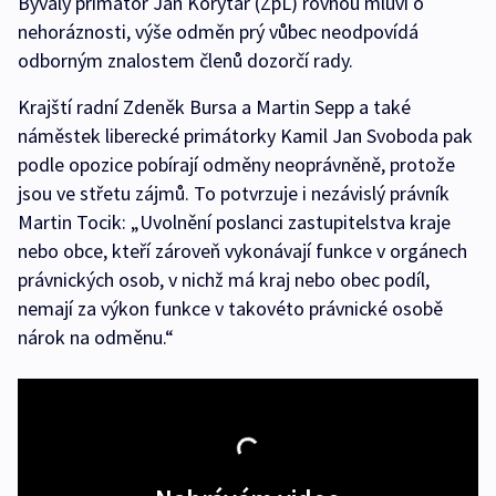
Bývalý primátor Jan Korytář (ZpL) rovnou mluví o
nehoráznosti, výše odměn prý vůbec neodpovídá
odborným znalostem členů dozorčí rady.
Krajští radní Zdeněk Bursa a Martin Sepp a také
náměstek liberecké primátorky Kamil Jan Svoboda pak
podle opozice pobírají odměny neoprávněně, protože
jsou ve střetu zájmů. To potvrzuje i nezávislý právník
Martin Tocik: „Uvolnění poslanci zastupitelstva kraje
nebo obce, kteří zároveň vykonávají funkce v orgánech
právnických osob, v nichž má kraj nebo obec podíl,
nemají za výkon funkce v takovéto právnické osobě
nárok na odměnu.“