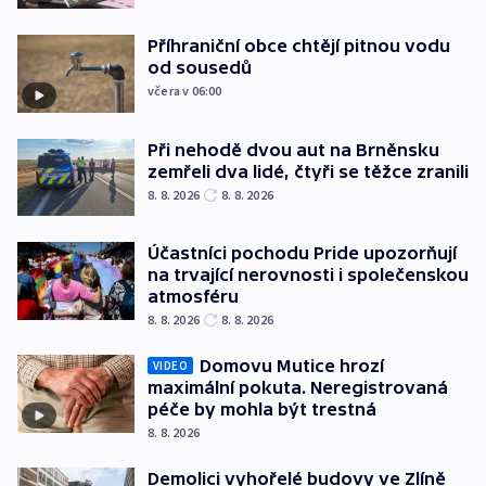
Příhraniční obce chtějí pitnou vodu
od sousedů
včera v 06:00
Při nehodě dvou aut na Brněnsku
zemřeli dva lidé, čtyři se těžce zranili
8. 8. 2026
8. 8. 2026
Účastníci pochodu Pride upozorňují
na trvající nerovnosti i společenskou
atmosféru
8. 8. 2026
8. 8. 2026
Domovu Mutice hrozí
VIDEO
maximální pokuta. Neregistrovaná
péče by mohla být trestná
8. 8. 2026
Demolici vyhořelé budovy ve Zlíně