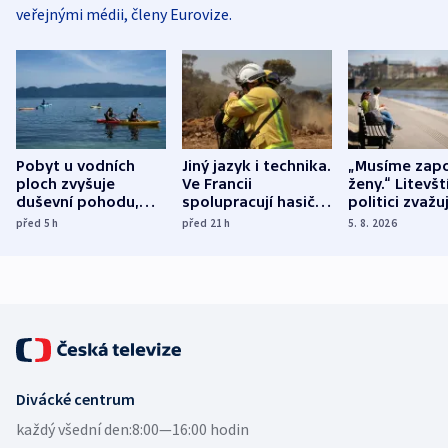
veřejnými médii, členy Eurovize.
Pobyt u vodních
Jiný jazyk i technika.
„Musíme zapo
ploch zvyšuje
Ve Francii
ženy.“ Litevšt
duševní pohodu,
spolupracují hasiči z
politici zvažuj
ukázala
různých zemí
dohodu o
před 5
h
před 21
h
5. 8. 2026
mezinárodní studie
demografii
Divácké centrum
každý všední den:
8:00—16:00 hodin