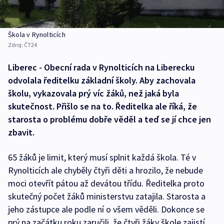
Škola v Rynolticích
Zdroj:
ČT24
Liberec - Obecní rada v Rynolticích na Liberecku
odvolala ředitelku základní školy. Aby zachovala
školu, vykazovala prý víc žáků, než jaká byla
skutečnost. Přišlo se na to. Ředitelka ale říká, že
starosta o problému dobře věděl a teď se jí chce jen
zbavit.
65 žáků je limit, který musí splnit každá škola. Té v
Rynolticích ale chyběly čtyři děti a hrozilo, že nebude
moci otevřít pátou až devátou třídu. Ředitelka proto
skutečný počet žáků ministerstvu zatajila. Starosta a
jeho zástupce ale podle ní o všem věděli. Dokonce se
prý na začátku roku zaručili, že čtyři žáky škole zajistí.