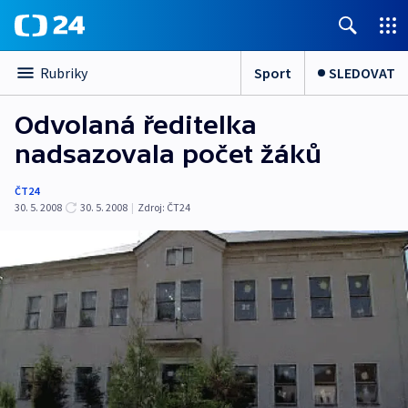
Sport
SLEDOVAT
Rubriky
Odvolaná ředitelka
nadsazovala počet žáků
ČT24
30. 5. 2008
30. 5. 2008
|
Zdroj:
ČT24