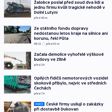
Žalobce poslal před soud dva lidi a
jednu firmu kvůli tragické nehodě v
Dolní Lutyni
před 42
m
Ze státního fondu dopravy
nedostanou letos kraje na silnice ani
korunu, řekl Půta
09:15
před 55
m
Začala demolice vyhořelé výškové
budovy ve Zlíně
před 2
h
Opilých řidičů nemotorových vozidel
skokově přibylo, nejvíc ve středních
Čechách
před 7
h
České firmy usilují o zakázky
VIDEO
při dostavbě Dukovan