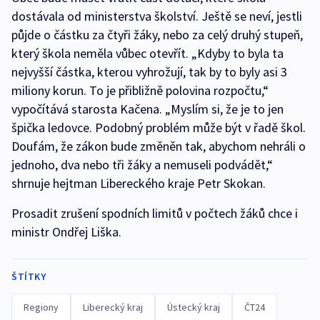
dostávala od ministerstva školství. Ještě se neví, jestli
půjde o částku za čtyři žáky, nebo za celý druhý stupeň,
který škola neměla vůbec otevřít. „Kdyby to byla ta
nejvyšší částka, kterou vyhrožují, tak by to byly asi 3
miliony korun. To je přibližně polovina rozpočtu,“
vypočítává starosta Kačena. „Myslím si, že je to jen
špička ledovce. Podobný problém může být v řadě škol.
Doufám, že zákon bude změněn tak, abychom nehráli o
jednoho, dva nebo tři žáky a nemuseli podvádět,“
shrnuje hejtman Libereckého kraje Petr Skokan.
Prosadit zrušení spodních limitů v počtech žáků chce i
ministr Ondřej Liška.
ŠTÍTKY
Regiony
Liberecký kraj
Ústecký kraj
ČT24