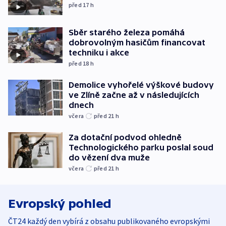
před 17
h
Sběr starého železa pomáhá
dobrovolným hasičům financovat
techniku i akce
před 18
h
Demolice vyhořelé výškové budovy
ve Zlíně začne až v následujících
dnech
včera
před 21
h
Za dotační podvod ohledně
Technologického parku poslal soud
do vězení dva muže
včera
před 21
h
Evropský pohled
ČT24 každý den vybírá z obsahu publikovaného evropskými