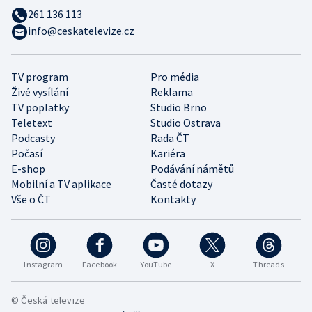
261 136 113
info@ceskatelevize.cz
TV program
Pro média
Živé vysílání
Reklama
TV poplatky
Studio Brno
Teletext
Studio Ostrava
Podcasty
Rada ČT
Počasí
Kariéra
E-shop
Podávání námětů
Mobilní a TV aplikace
Časté dotazy
Vše o ČT
Kontakty
Instagram
Facebook
YouTube
X
Threads
© Česká televize