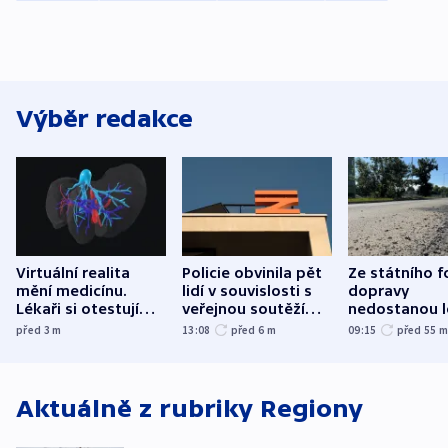
Výběr redakce
Virtuální realita
Policie obvinila pět
Ze státního 
mění medicínu.
lidí v souvislosti s
dopravy
Lékaři si otestují
veřejnou soutěží
nedostanou l
každý řez, říká
Správy železnic
kraje na silni
před 3
m
13:08
před 6
m
09:15
před 55
český expert
korunu, řekl 
Aktuálně z rubriky
Regiony