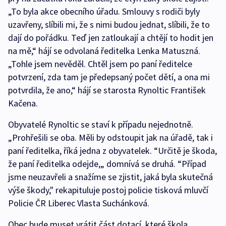
„To byla akce obecního úřadu. Smlouvy s rodiči byly
uzavřeny, slíbili mi, že s nimi budou jednat, slíbili, že to
dají do pořádku. Teď jen zatloukají a chtějí to hodit jen
na mě,“ hájí se odvolaná ředitelka Lenka Matuszná.
„Tohle jsem nevěděl. Chtěl jsem po paní ředitelce
potvrzení, zda tam je předepsaný počet dětí, a ona mi
potvrdila, že ano,“ hájí se starosta Rynoltic František
Kačena.
Obyvatelé Rynoltic se staví k případu nejednotně.
„Prohřešili se oba. Měli by odstoupit jak na úřadě, tak i
paní ředitelka, říká jedna z obyvatelek. “Určitě je škoda,
že paní ředitelka odejde,„ domnívá se druhá. “Případ
jsme neuzavřeli a snažíme se zjistit, jaká byla skutečná
výše škody," rekapituluje postoj policie tisková mluvčí
Policie ČR Liberec Vlasta Suchánková.
Obec bude muset vrátit část dotací, které škola