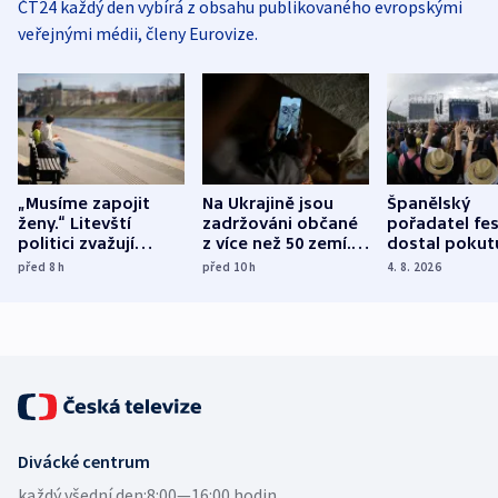
ČT24 každý den vybírá z obsahu publikovaného evropskými
veřejnými médii, členy Eurovize.
„Musíme zapojit
Na Ukrajině jsou
Španělský
ženy.“ Litevští
zadržováni občané
pořadatel fes
politici zvažují
z více než 50 zemí.
dostal pokut
dohodu o
Bojovali na straně
nekalé prakti
před 8
h
před 10
h
4. 8. 2026
demografii
Ruska
Divácké centrum
každý všední den:
8:00—16:00 hodin