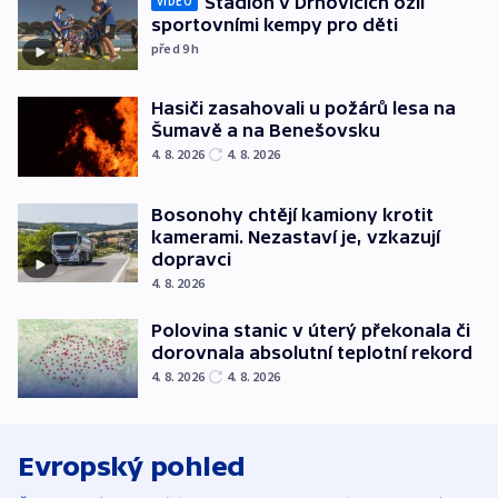
Stadion v Drnovicích ožil
VIDEO
sportovními kempy pro děti
před 9
h
Hasiči zasahovali u požárů lesa na
Šumavě a na Benešovsku
4. 8. 2026
4. 8. 2026
Bosonohy chtějí kamiony krotit
kamerami. Nezastaví je, vzkazují
dopravci
4. 8. 2026
Polovina stanic v úterý překonala či
dorovnala absolutní teplotní rekord
4. 8. 2026
4. 8. 2026
Evropský pohled