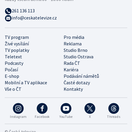
261 136 113
info@ceskatelevize.cz
TV program
Pro média
Živé vysílání
Reklama
TV poplatky
Studio Brno
Teletext
Studio Ostrava
Podcasty
Rada ČT
Počasí
Kariéra
E-shop
Podávání námětů
Mobilní a TV aplikace
Časté dotazy
Vše o ČT
Kontakty
Instagram
Facebook
YouTube
X
Threads
© Česká televize