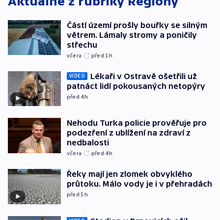
Aktuálně z rubriky
Regiony
Částí území prošly bouřky se silným
větrem. Lámaly stromy a poničily
střechu
včera
před 1
h
Lékaři v Ostravě ošetřili už
VIDEO
patnáct lidí pokousaných netopýry
před 4
h
Nehodu Turka policie prověřuje pro
podezření z ublížení na zdraví z
nedbalosti
včera
před 4
h
Řeky mají jen zlomek obvyklého
průtoku. Málo vody je i v přehradách
před 5
h