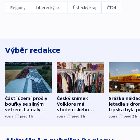
Regiony
Liberecký kraj
Ústecký kraj
ČT24
Výběr redakce
Částí území prošly
Český snímek
Srážka nákla
bouřky se silným
Volklore má
letadla s dr
větrem. Lámaly
studentského
Lipska byla p
stromy a poničily
Oscara, zabojuje o
německého mi
včera
před 1
h
včera
před 2
h
včera
před 2
h
střechu
cenu za krátký film
hybridní útok