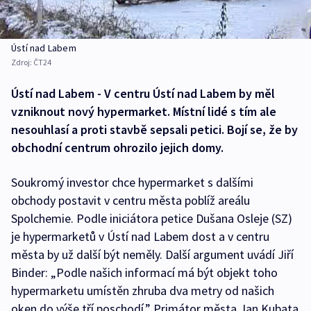
Ústí nad Labem
Zdroj:
ČT24
Ústí nad Labem - V centru Ústí nad Labem by měl
vzniknout nový hypermarket. Místní lidé s tím ale
nesouhlasí a proti stavbě sepsali petici. Bojí se, že by
obchodní centrum ohrozilo jejich domy.
Soukromý investor chce hypermarket s dalšími
obchody postavit v centru města poblíž areálu
Spolchemie. Podle iniciátora petice Dušana Osleje (SZ)
je hypermarketů v Ústí nad Labem dost a v centru
města by už další být neměly. Další argument uvádí Jiří
Binder: „Podle našich informací má být objekt toho
hypermarketu umístěn zhruba dva metry od našich
oken do výše tří poschodí.” Primátor města Jan Kubata