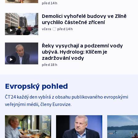
před 14
h
Demolici vyhořelé budovy ve Zlíně
urychlilo částečné zřícení
včera
před 14
h
Řeky vysychají a podzemní vody
ubývá. Hydrolog: Klíčem je
zadržování vody
před 18
h
Evropský pohled
ČT24 každý den vybírá z obsahu publikovaného evropskými
veřejnými médii, členy Eurovize.