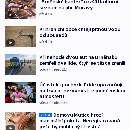
„Brněnské hantec“ rozšíří kulturní
seznam na jihu Moravy
před 3
h
Příhraniční obce chtějí pitnou vodu
od sousedů
před 4
h
Při nehodě dvou aut na Brněnsku
zemřeli dva lidé, čtyři se těžce zranili
včera
před 11
h
Účastníci pochodu Pride upozorňují
na trvající nerovnosti i společenskou
atmosféru
včera
před 13
h
Domovu Mutice hrozí
VIDEO
maximální pokuta. Neregistrovaná
péče by mohla být trestná