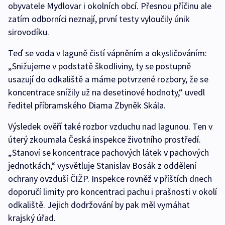
obyvatele Mydlovar i okolních obcí. Přesnou příčinu ale
zatím odborníci neznají, první testy vyloučily únik
sirovodíku.
Teď se voda v laguně čistí vápněním a okysličováním:
„Snižujeme v podstatě škodliviny, ty se postupně
usazují do odkaliště a máme potvrzené rozbory, že se
koncentrace snížily už na desetinové hodnoty,“ uvedl
ředitel příbramského Diama Zbyněk Skála.
Výsledek ověří také rozbor vzduchu nad lagunou. Ten v
úterý zkoumala Česká inspekce životního prostředí.
„Stanoví se koncentrace pachových látek v pachových
jednotkách,“ vysvětluje Stanislav Bosák z oddělení
ochrany ovzduší ČIŽP. Inspekce rovněž v příštích dnech
doporučí limity pro koncentraci pachu i prašnosti v okolí
odkaliště. Jejich dodržování by pak měl vymáhat
krajský úřad.