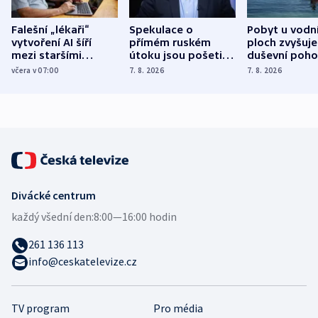
Falešní „lékaři“
Spekulace o
Pobyt u vodn
vytvoření AI šíří
přímém ruském
ploch zvyšuje
mezi staršími
útoku jsou pošetilé,
duševní poho
Poláky nebezpečné
míní estonský
ukázala
včera v 07:00
7. 8. 2026
7. 8. 2026
zdravotní rady
bezpečnostní
mezinárodní 
expert
Divácké centrum
každý všední den:
8:00—16:00 hodin
261 136 113
info@ceskatelevize.cz
TV program
Pro média