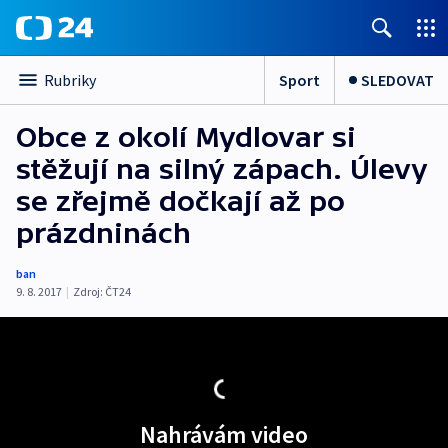
Sport
SLEDOVAT
Rubriky
Obce z okolí Mydlovar si
stěžují na silný zápach. Úlevy
se zřejmě dočkají až po
prázdninách
ban
9. 8. 2017
|
Zdroj:
ČT24
Nahrávám video