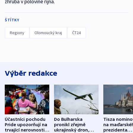
zhruba v polovině října.
ŠTÍTKY
Regiony
Olomoucký kraj
ČT24
Výběr redakce
Účastníci pochodu
Do Bulharska
Tisza nomino
Pride upozorňují na
pronikl zřejmě
na maďarské
trvající nerovnosti i
ukrajinský dron,
prezidenta