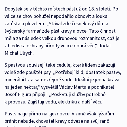
Dobytek se v těchto místech pásl už od 18. století. Po
válce se chov bohužel nepodařilo obnovit a louka
zarůstala plevelem. „Stával zde česnekový dům a
švýcarský farmář zde pásl krávy a ovce. Tato činnost
měla za následek velkou druhovou rozmanitost, což je
z hlediska ochrany přírody velice dobrá věc,“ dodal
Michal Ulrych.
S pastvou souvisejí také cedule, které lidem zakazují
volně zde pouštět psy. „Potřebují klid, dostatek pastvy,
minerální liz a samozřejmě vodu. Ideální je jedna kráva
na jeden hektar,“ vysvětlil Václav Merta a podnikatel
Josef Figura připojil: „Poskytuji služby potřebné
k provozu. Zajišťuji vodu, elektriku a další věci.“
Pastvina je přímo na sjezdovce. V zimě však lyžařům
bránit nebude, chovatel krávy odveze na svůj ranč