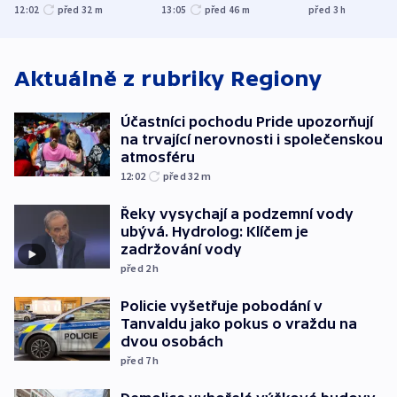
společenskou
explodoval kilometr
bývalého šéf
12:02
před 32
m
13:05
před 46
m
před 3
h
atmosféru
od plynovodu
nejvyššího s
Aktuálně z rubriky
Regiony
Účastníci pochodu Pride upozorňují
na trvající nerovnosti i společenskou
atmosféru
12:02
před 32
m
Řeky vysychají a podzemní vody
ubývá. Hydrolog: Klíčem je
zadržování vody
před 2
h
Policie vyšetřuje pobodání v
Tanvaldu jako pokus o vraždu na
dvou osobách
před 7
h