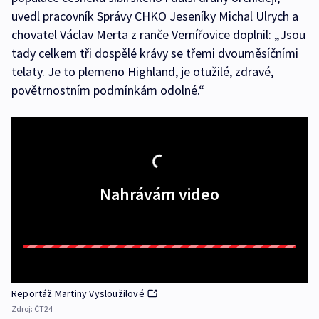
uvedl pracovník Správy CHKO Jeseníky Michal Ulrych a
chovatel Václav Merta z ranče Vernířovice doplnil: „Jsou
tady celkem tři dospělé krávy se třemi dvouměsíčními
telaty. Je to plemeno Highland, je otužilé, zdravé,
povětrnostním podmínkám odolné.“
Nahrávám video
Reportáž Martiny Vysloužilové
Zdroj:
ČT24