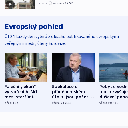
včera
včera v 17:57
Evropský pohled
ČT24 každý den vybírá z obsahu publikovaného evropskými
veřejnými médii, členy Eurovize.
Falešní „lékaři“
Spekulace o
Pobyt u vodn
vytvoření AI šíří
přímém ruském
ploch zvyšuje
mezi staršími
útoku jsou pošetilé,
duševní poho
Poláky nebezpečné
míní estonský
ukázala
před 11
h
včera v 17:11
včera v 07:30
zdravotní rady
bezpečnostní
mezinárodní 
expert