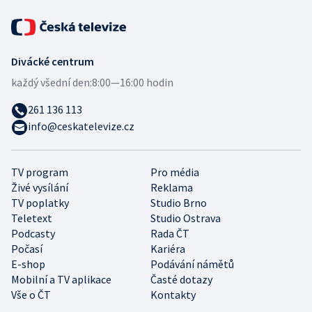
Divácké centrum
každý všední den:
8:00—16:00 hodin
261 136 113
info@ceskatelevize.cz
TV program
Pro média
Živé vysílání
Reklama
TV poplatky
Studio Brno
Teletext
Studio Ostrava
Podcasty
Rada ČT
Počasí
Kariéra
E-shop
Podávání námětů
Mobilní a TV aplikace
Časté dotazy
Vše o ČT
Kontakty