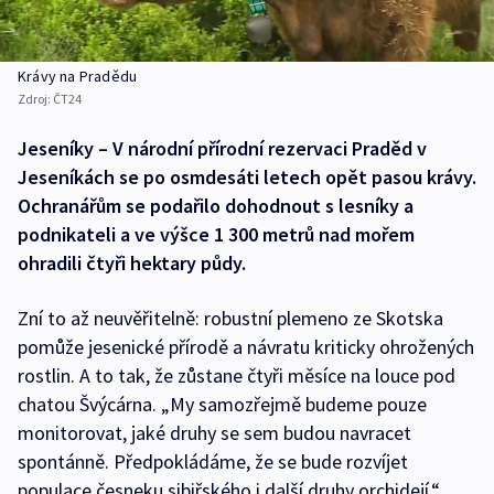
Krávy na Pradědu
Zdroj:
ČT24
Jeseníky – V národní přírodní rezervaci Praděd v
Jeseníkách se po osmdesáti letech opět pasou krávy.
Ochranářům se podařilo dohodnout s lesníky a
podnikateli a ve výšce 1 300 metrů nad mořem
ohradili čtyři hektary půdy.
Zní to až neuvěřitelně: robustní plemeno ze Skotska
pomůže jesenické přírodě a návratu kriticky ohrožených
rostlin. A to tak, že zůstane čtyři měsíce na louce pod
chatou Švýcárna. „My samozřejmě budeme pouze
monitorovat, jaké druhy se sem budou navracet
spontánně. Předpokládáme, že se bude rozvíjet
populace česneku sibiřského i další druhy orchidejí,“