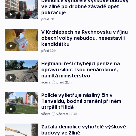
Demolice vyhořelé výškové budovy
ve Zlíně po drobné závadě opět
pokračuje
před 7
h
V Krchlebech na Rychnovsku v říjnu
obecní volby nebudou, nesestavili
kandidátku
před 10
h
Hejtmani řeší chybějící peníze na
opravu silnic. Jsou nenárokové,
namítá ministerstvo
včera
před 21
h
Policie vyšetřuje násilný čin v
Tanvaldu, bodná zranění při něm
utrpěli tři lidé
včera
včera v 17:58
Začala demolice vyhořelé výškové
budovy ve Zlíně