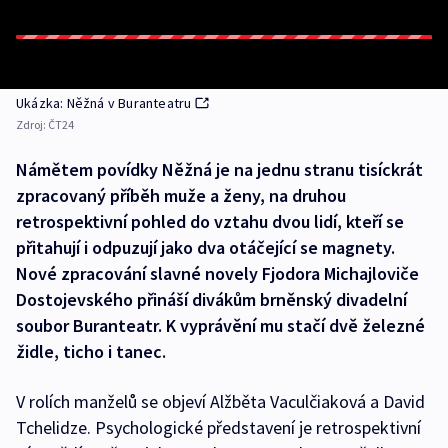
Ukázka: Něžná v Buranteatru
Zdroj:
ČT24
Námětem povídky Něžná je na jednu stranu tisíckrát
zpracovaný příběh muže a ženy, na druhou
retrospektivní pohled do vztahu dvou lidí, kteří se
přitahují i odpuzují jako dva otáčející se magnety.
Nové zpracování slavné novely Fjodora Michajloviče
Dostojevského přináší divákům brněnský divadelní
soubor Buranteatr. K vyprávění mu stačí dvě železné
židle, ticho i tanec.
V rolích manželů se objeví Alžběta Vaculčiaková a David
Tchelidze. Psychologické představení je retrospektivní