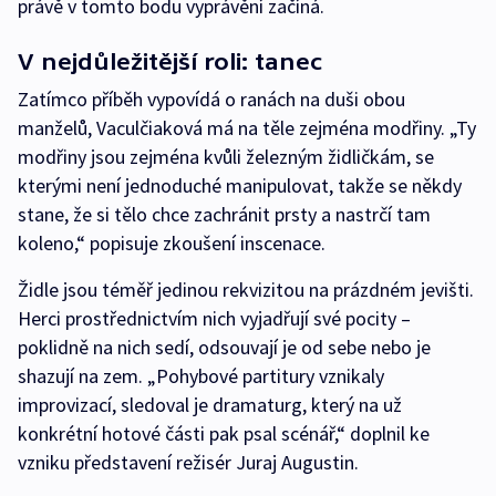
právě v tomto bodu vyprávění začíná.
V nejdůležitější roli: tanec
Zatímco příběh vypovídá o ranách na duši obou
manželů, Vaculčiaková má na těle zejména modřiny. „Ty
modřiny jsou zejména kvůli železným židličkám, se
kterými není jednoduché manipulovat, takže se někdy
stane, že si tělo chce zachránit prsty a nastrčí tam
koleno,“ popisuje zkoušení inscenace.
Židle jsou téměř jedinou rekvizitou na prázdném jevišti.
Herci prostřednictvím nich vyjadřují své pocity –
poklidně na nich sedí, odsouvají je od sebe nebo je
shazují na zem. „Pohybové partitury vznikaly
improvizací, sledoval je dramaturg, který na už
konkrétní hotové části pak psal scénář,“ doplnil ke
vzniku představení režisér Juraj Augustin.