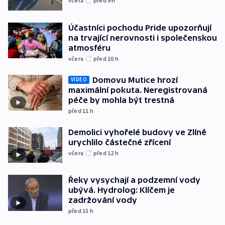
včera
před 9
h
Účastníci pochodu Pride upozorňují
na trvající nerovnosti i společenskou
atmosféru
včera
před 10
h
Domovu Mutice hrozí
VIDEO
maximální pokuta. Neregistrovaná
péče by mohla být trestná
před 11
h
Demolici vyhořelé budovy ve Zlíně
urychlilo částečné zřícení
včera
před 12
h
Řeky vysychají a podzemní vody
ubývá. Hydrolog: Klíčem je
zadržování vody
před 15
h