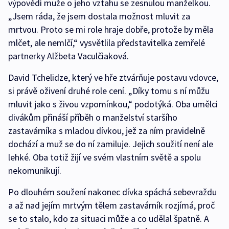
výpovědí muže o jeho vztahu se zesnulou manželkou.
„Jsem ráda, že jsem dostala možnost mluvit za
mrtvou. Proto se mi role hraje dobře, protože by měla
mlčet, ale nemlčí,“ vysvětlila představitelka zemřelé
partnerky Alžbeta Vaculčiaková.
David Tchelidze, který ve hře ztvárňuje postavu vdovce,
si právě oživení druhé role cení. „Díky tomu s ní můžu
mluvit jako s živou vzpomínkou,“ podotýká. Oba umělci
divákům přináší příběh o manželství staršího
zastavárníka s mladou dívkou, jež za ním pravidelně
dochází a muž se do ní zamiluje. Jejich soužití není ale
lehké. Oba totiž žijí ve svém vlastním světě a spolu
nekomunikují.
Po dlouhém soužení nakonec dívka spáchá sebevraždu
a až nad jejím mrtvým tělem zastavárník rozjímá, proč
se to stalo, kdo za situaci může a co udělal špatně. A