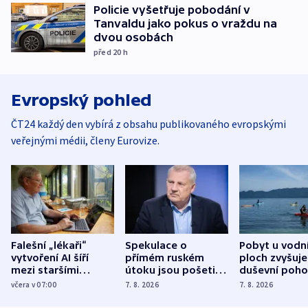
Policie vyšetřuje pobodání v
Tanvaldu jako pokus o vraždu na
dvou osobách
před 20
h
Evropský pohled
ČT24 každý den vybírá z obsahu publikovaného evropskými
veřejnými médii, členy Eurovize.
Falešní „lékaři“
Spekulace o
Pobyt u vodn
vytvoření AI šíří
přímém ruském
ploch zvyšuje
mezi staršími
útoku jsou pošetilé,
duševní poho
Poláky nebezpečné
míní estonský
ukázala
včera v 07:00
7. 8. 2026
7. 8. 2026
zdravotní rady
bezpečnostní
mezinárodní 
expert