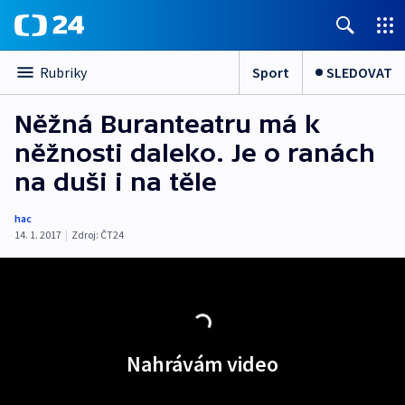
Sport
SLEDOVAT
Rubriky
Něžná Buranteatru má k
něžnosti daleko. Je o ranách
na duši i na těle
hac
14. 1. 2017
|
Zdroj:
ČT24
Nahrávám video