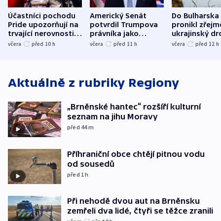
Účastníci pochodu
Americký Senát
Do Bulharska
Pride upozorňují na
potvrdil Trumpova
pronikl zřejm
trvající nerovnosti i
právníka jako
ukrajinský dr
společenskou
ministra
explodoval k
včera
před 10
h
včera
před 11
h
včera
před 12
h
atmosféru
spravedlnosti
od plynovod
Aktuálně z rubriky
Regiony
„Brněnské hantec“ rozšíří kulturní
seznam na jihu Moravy
před 44
m
Příhraniční obce chtějí pitnou vodu
od sousedů
před 1
h
Při nehodě dvou aut na Brněnsku
zemřeli dva lidé, čtyři se těžce zranili