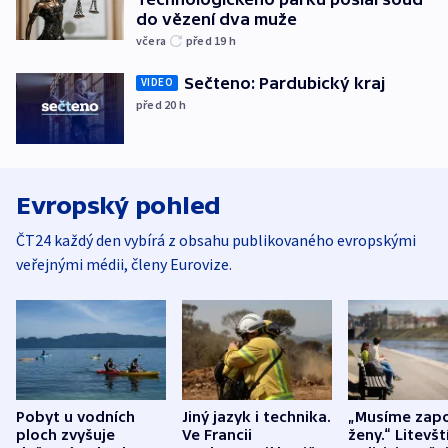
do vězení dva muže
včera
před 19
h
Sečteno: Pardubický kraj
VIDEO
před 20
h
Evropský pohled
ČT24 každý den vybírá z obsahu publikovaného evropskými
veřejnými médii, členy Eurovize.
Pobyt u vodních
Jiný jazyk i technika.
„Musíme zapo
ploch zvyšuje
Ve Francii
ženy.“ Litevšt