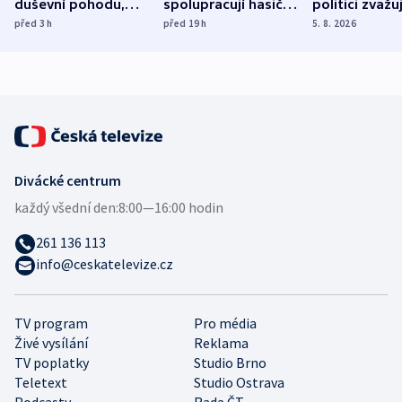
duševní pohodu,
spolupracují hasiči z
politici zvažuj
ukázala
různých zemí
dohodu o
před 3
h
před 19
h
5. 8. 2026
mezinárodní studie
demografii
Divácké centrum
každý všední den:
8:00—16:00 hodin
261 136 113
info@ceskatelevize.cz
TV program
Pro média
Živé vysílání
Reklama
TV poplatky
Studio Brno
Teletext
Studio Ostrava