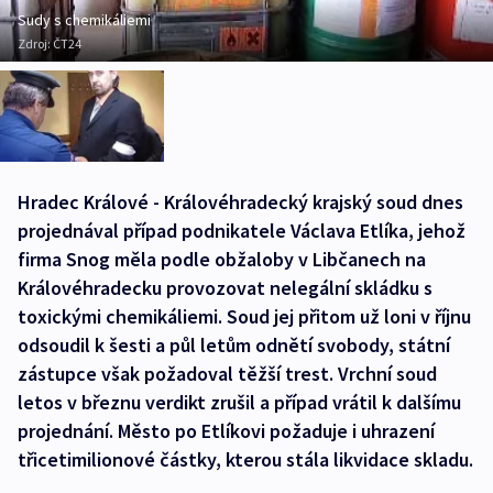
Sudy s chemikáliemi
Zdroj:
ČT24
Hradec Králové - Královéhradecký krajský soud dnes
projednával případ podnikatele Václava Etlíka, jehož
firma Snog měla podle obžaloby v Libčanech na
Královéhradecku provozovat nelegální skládku s
toxickými chemikáliemi. Soud jej přitom už loni v říjnu
odsoudil k šesti a půl letům odnětí svobody, státní
zástupce však požadoval těžší trest. Vrchní soud
letos v březnu verdikt zrušil a případ vrátil k dalšímu
projednání. Město po Etlíkovi požaduje i uhrazení
třicetimilionové částky, kterou stála likvidace skladu.