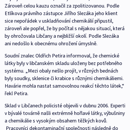
Zároveň celou kauzu označil za zpolitizovanou. Podle
Etlíkova právního zástupce Jiřího Slezáka jeho klient
sice nepořádek v uskladňování chemikálií připustil,
zároveň ale popřel, že by počítal s nějakou situací, která
by ohrožovala Libčany a nejbližší okolí. Podle Slezáka
ani nedošlo k obecnému ohrožení úmyslně.
Soudní znalec Oldřich Petira informoval, že chemické
látky byly v libčanském skladu uloženy bez potřebného
systému. „Mezi obaly nešlo projít, v různých bednách
byly soudky, sklenice či krabice s různými chemikáliemi.
Havárie mohla nastat samovolnou reakcí těchto látek,“
řekl Petira.
Sklad v Libčanech policisté objevili v dubnu 2006. Experti
v bývalé továrně našli extrémně hořlavé látky, výbušniny
a chemikálie s vysokým obsahem těžkých kovů.
Pracovníci dekontaminační společnosti následně do