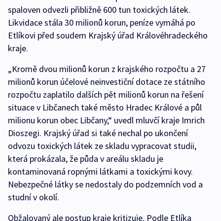
spaloven odvezli přibližně 600 tun toxických látek.
Likvidace stála 30 milionů korun, peníze vymáhá po
Etlíkovi před soudem Krajský úřad Královéhradeckého
kraje.
„Kromě dvou milionů korun z krajského rozpočtu a 27
milionů korun účelové neinvestiční dotace ze státního
rozpočtu zaplatilo dalších pět milionů korun na řešení
situace v Libčanech také město Hradec Králové a půl
milionu korun obec Libčany,“ uvedl mluvčí kraje Imrich
Dioszegi. Krajský úřad si také nechal po ukončení
odvozu toxických látek ze skladu vypracovat studii,
která prokázala, že půda v areálu skladu je
kontaminovaná ropnými látkami a toxickými kovy.
Nebezpečné látky se nedostaly do podzemních vod a
studní v okolí.
Obžalovaný ale postup kraje kritizuje. Podle Etlíka