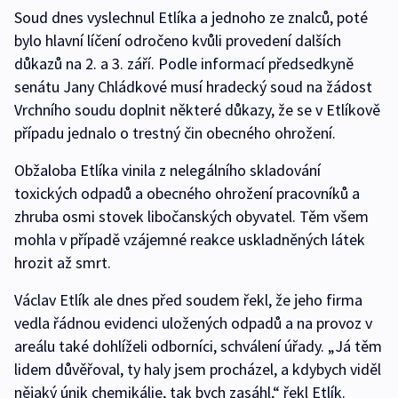
Soud dnes vyslechnul Etlíka a jednoho ze znalců, poté
bylo hlavní líčení odročeno kvůli provedení dalších
důkazů na 2. a 3. září. Podle informací předsedkyně
senátu Jany Chládkové musí hradecký soud na žádost
Vrchního soudu doplnit některé důkazy, že se v Etlíkově
případu jednalo o trestný čin obecného ohrožení.
Obžaloba Etlíka vinila z nelegálního skladování
toxických odpadů a obecného ohrožení pracovníků a
zhruba osmi stovek libočanských obyvatel. Těm všem
mohla v případě vzájemné reakce uskladněných látek
hrozit až smrt.
Václav Etlík ale dnes před soudem řekl, že jeho firma
vedla řádnou evidenci uložených odpadů a na provoz v
areálu také dohlíželi odborníci, schválení úřady. „Já těm
lidem důvěřoval, ty haly jsem procházel, a kdybych viděl
nějaký únik chemikálie, tak bych zasáhl,“ řekl Etlík.