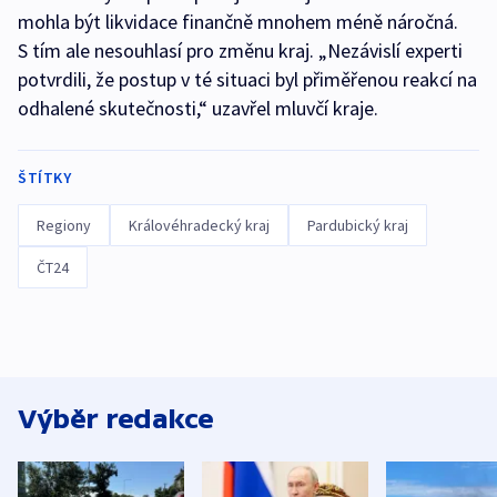
mohla být likvidace finančně mnohem méně náročná.
S tím ale nesouhlasí pro změnu kraj. „Nezávislí experti
potvrdili, že postup v té situaci byl přiměřenou reakcí na
odhalené skutečnosti,“ uzavřel mluvčí kraje.
ŠTÍTKY
Regiony
Královéhradecký kraj
Pardubický kraj
ČT24
Výběr redakce