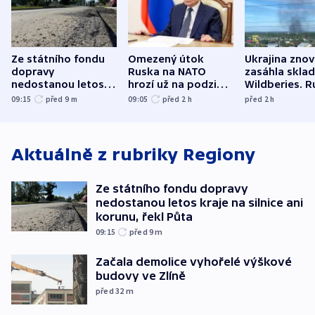
Ze státního fondu
Omezený útok
Ukrajina zno
dopravy
Ruska na NATO
zasáhla skla
nedostanou letos
hrozí už na podzim,
Wildberies. 
kraje na silnice ani
varují tajné služby
útočili v Cha
09:15
před 9
m
09:05
před 2
h
před 2
h
korunu, řekl Půta
USA
oblasti
Aktuálně z rubriky
Regiony
Ze státního fondu dopravy
nedostanou letos kraje na silnice ani
korunu, řekl Půta
09:15
před 9
m
Začala demolice vyhořelé výškové
budovy ve Zlíně
před 32
m