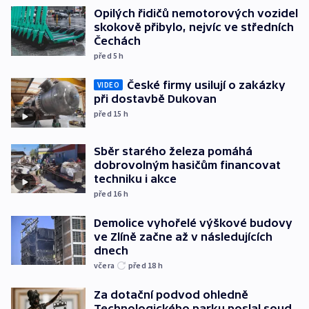
Opilých řidičů nemotorových vozidel
skokově přibylo, nejvíc ve středních
Čechách
před 5
h
České firmy usilují o zakázky
VIDEO
při dostavbě Dukovan
před 15
h
Sběr starého železa pomáhá
dobrovolným hasičům financovat
techniku i akce
před 16
h
Demolice vyhořelé výškové budovy
ve Zlíně začne až v následujících
dnech
včera
před 18
h
Za dotační podvod ohledně
Technologického parku poslal soud