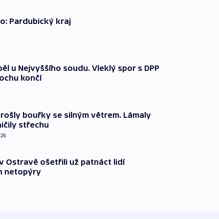
o: Pardubický kraj
ěl u Nejvyššího soudu. Vleklý spor s DPP
lochu končí
prošly bouřky se silným větrem. Lámaly
ičily střechu
026
v Ostravě ošetřili už patnáct lidí
 netopýry