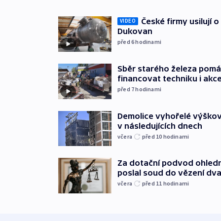
České firmy usilují 
VIDEO
Dukovan
před 6
hodinami
Sběr starého železa pom
financovat techniku i akc
před 7
hodinami
Demolice vyhořelé výškov
v následujících dnech
včera
před 10
hodinami
Za dotační podvod ohled
poslal soud do vězení dv
včera
před 11
hodinami