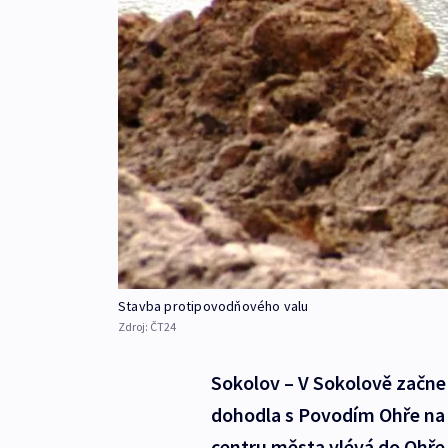
Stavba protipovodňového valu
Zdroj:
ČT24
Sokolov – V Sokolově začne
dohodla s Povodím Ohře na 
centru města vlévá do Ohře