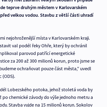
bude teprve druhým městem v Karlovarském
u před velkou vodou. Stavbu z větší části uhradí
i nejohroženější místa v Karlovarském kraji.
tavit val podél řeky Ohře, který by ochránil
mplikoval parovod patřící energetické
estice za 200 až 300 milionů korun, proto jsme se
 budeme ochraňovat pouze část města,“ uvedl
c (ODS).
odél Lobezského potoka, jehož stoletá voda by
až po chemické závody do výše jednoho metru a
ody. Stavba vyjde na 15 milionů korun. Sokolov