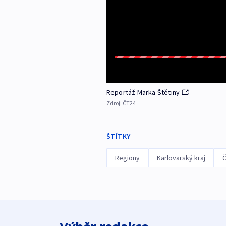
Reportáž Marka Štětiny
Zdroj:
ČT24
ŠTÍTKY
Regiony
Karlovarský kraj
Č