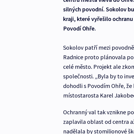
silných povodní. Sokolov 
kraji, které vyřešilo ochran
Povodí Ohře.
Sokolov patří mezi povodněm
Radnice proto plánovala pos
celé město. Projekt ale zko
společnosti. „Byla by to inv
dohodli s Povodím Ohře, že
místostarosta Karel Jakobe
Ochranný val tak vznikne p
zaplavila oblast od centra 
nadělala by stomilionové šk