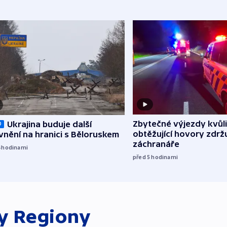
Zbytečné výjezdy kvůli
Ukrajina buduje další
O
obtěžující hovory zdržu
nění na hranici s Běloruskem
záchranáře
4
hodinami
před 5
hodinami
ky
Regiony