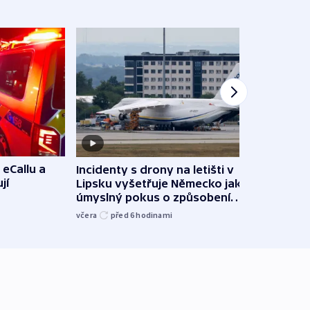
 eCallu a
Incidenty s drony na letišti v
Klima
jí
Lipsku vyšetřuje Německo jako
podn
úmyslný pokus o způsobení
i sví
exploze
včera
před 6
hodinami
včera