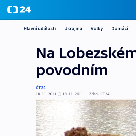
Hlavní události
Ukrajina
Volby
Domácí
Na Lobezském 
povodním
ČT24
18. 11. 2011
18. 11. 2011
|
Zdroj:
ČT24