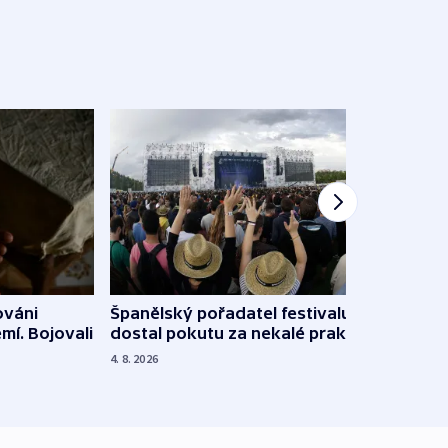
Španělský pořadatel festivalu
ováni
Lesn
dostal pokutu za nekalé praktiky
mí. Bojovali
dopa
zdrav
4. 8. 2026
4. 8. 20