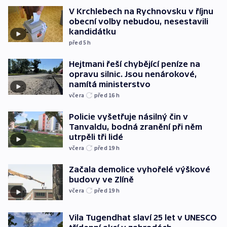
V Krchlebech na Rychnovsku v říjnu
obecní volby nebudou, nesestavili
kandidátku
před 5
h
Hejtmani řeší chybějící peníze na
opravu silnic. Jsou nenárokové,
namítá ministerstvo
včera
před 16
h
Policie vyšetřuje násilný čin v
Tanvaldu, bodná zranění při něm
utrpěli tři lidé
včera
před 19
h
Začala demolice vyhořelé výškové
budovy ve Zlíně
včera
před 19
h
Vila Tugendhat slaví 25 let v UNESCO