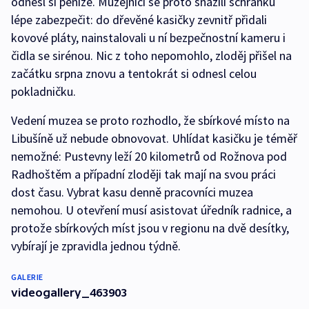
odnesl si peníze. Muzejníci se proto snažili schránku
lépe zabezpečit: do dřevěné kasičky zevnitř přidali
kovové pláty, nainstalovali u ní bezpečnostní kameru i
čidla se sirénou. Nic z toho nepomohlo, zloděj přišel na
začátku srpna znovu a tentokrát si odnesl celou
pokladničku.
Vedení muzea se proto rozhodlo, že sbírkové místo na
Libušíně už nebude obnovovat. Uhlídat kasičku je téměř
nemožné: Pustevny leží 20 kilometrů od Rožnova pod
Radhoštěm a případní zloději tak mají na svou práci
dost času. Vybrat kasu denně pracovníci muzea
nemohou. U otevření musí asistovat úředník radnice, a
protože sbírkových míst jsou v regionu na dvě desítky,
vybírají je zpravidla jednou týdně.
GALERIE
videogallery_463903