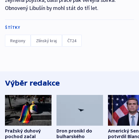
Obnovený Libušín by mohl stát do tří let.
ŠTÍTKY
Regiony
Zlínský kraj
ČT24
Výběr redakce
Pražský duhový
Dron pronikl do
Americký Sen
pochod začal
bulharského
potvrdil Blan