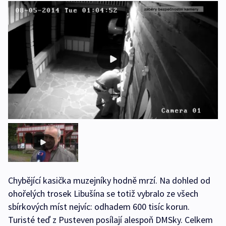
Chybějící kasička muzejníky hodně mrzí. Na dohled od
ohořelých trosek Libušína se totiž vybralo ze všech
sbírkových míst nejvíc: odhadem 600 tisíc korun.
Turisté teď z Pusteven posílají alespoň DMSky. Celkem