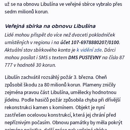
už se na obnovu Libušína ve veřejné sbírce vybralo přes
sedm milionů korun.
Veřejná sbírka na obnovu Libušína
Lidé mohou přispět do více než dvaceti pokladniček
umístěných v regionu i na
účet 107-6978880207/0100
.
Aktuální stav sbírkového konta je
k vidění zde
. Dárci
mohou posílat i SMS s textem
DMS PUSTEVNY
na číslo 87
777 v hodnotě 30 korun.
Libušín zachvátil rozsáhlý požár 3. března. Oheň
způsobil škodu za 80 milionů korun. Plameny zničily
zejména pravou část Libušína, umělecky hodnotnou
jídelnu. Podle hasičů požár způsobila chyba při dřívější
rekonstrukci kamen s komínem. Objekt je nyní
zastřešen ocelovou konstrukcí, která jej chrání před
nepříznivým počasím. Obnovu památky by měla pokrýt
zejména pojistka, další práce pak veřejná sbírka.