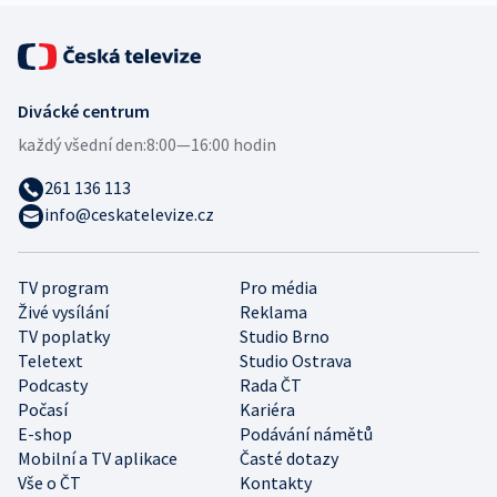
Divácké centrum
každý všední den:
8:00—16:00 hodin
261 136 113
info@ceskatelevize.cz
TV program
Pro média
Živé vysílání
Reklama
TV poplatky
Studio Brno
Teletext
Studio Ostrava
Podcasty
Rada ČT
Počasí
Kariéra
E-shop
Podávání námětů
Mobilní a TV aplikace
Časté dotazy
Vše o ČT
Kontakty