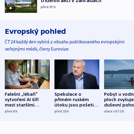
třídenní akcí v zahradách
před 23
h
Evropský pohled
ČT24 každý den vybírá z obsahu publikovaného evropskými
veřejnými médii, členy Eurovize.
Falešní „lékaři“
Spekulace o
Pobyt u vodn
vytvoření AI šíří
přímém ruském
ploch zvyšuje
mezi staršími
útoku jsou pošetilé,
duševní poho
Poláky nebezpečné
míní estonský
ukázala
před 6
h
před 20
h
včera v 07:30
zdravotní rady
bezpečnostní
mezinárodní 
expert