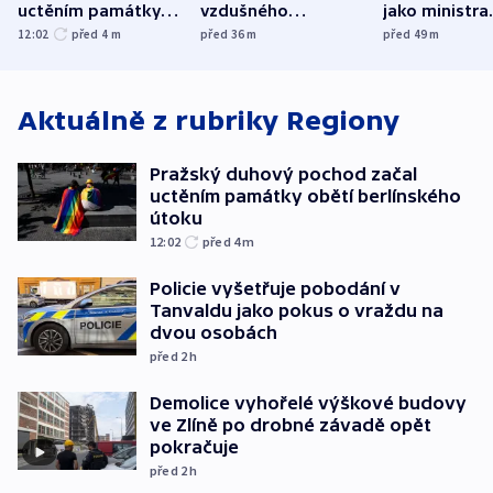
uctěním památky
vzdušného
jako ministra
obětí berlínského
prostoru,
spravedlnost
12:02
před 4
m
před 36
m
před 49
m
útoku
explodoval kilometr
od plynovodu
Aktuálně z rubriky
Regiony
Pražský duhový pochod začal
uctěním památky obětí berlínského
útoku
12:02
před 4
m
Policie vyšetřuje pobodání v
Tanvaldu jako pokus o vraždu na
dvou osobách
před 2
h
Demolice vyhořelé výškové budovy
ve Zlíně po drobné závadě opět
pokračuje
před 2
h