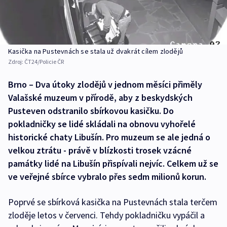
Kasička na Pustevnách se stala už dvakrát cílem zlodějů
Zdroj:
ČT24/Policie ČR
Brno – Dva útoky zlodějů v jednom měsíci přiměly
Valašské muzeum v přírodě, aby z beskydských
Pusteven odstranilo sbírkovou kasičku. Do
pokladničky se lidé skládali na obnovu vyhořelé
historické chaty Libušín. Pro muzeum se ale jedná o
velkou ztrátu - právě v blízkosti trosek vzácné
památky lidé na Libušín přispívali nejvíc. Celkem už se
ve veřejné sbírce vybralo přes sedm milionů korun.
Poprvé se sbírková kasička na Pustevnách stala terčem
zloděje letos v červenci. Tehdy pokladničku vypáčil a