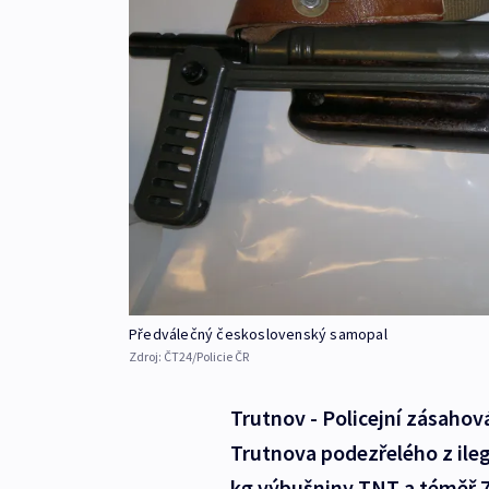
Předválečný československý samopal
Zdroj:
ČT24/Policie ČR
Trutnov - Policejní zásahov
Trutnova podezřelého z ilegá
kg výbušniny TNT a téměř 