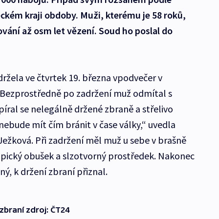
ckém kraji obdoby. Muži, kterému je 58 roků,
vání až osm let vězení. Soud ho poslal do
žela ve čtvrtek 19. března vpodvečer v
„Bezprostředně po zadržení muž odmítal s
píral se nelegálně držené zbraně a střelivo
nebude mít čím bránit v čase války,“ uvedla
 Ježková. Při zadržení měl muž u sebe v brašně
kopický obušek a slzotvorný prostředek. Nakonec
ý, k držení zbraní přiznal.
braní zdroj: ČT24