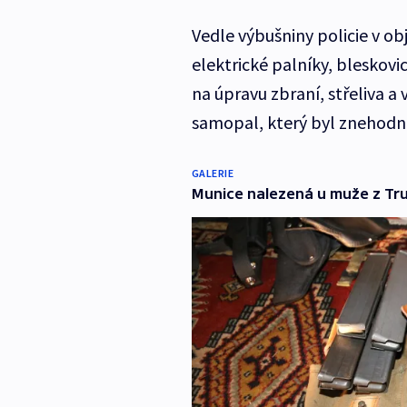
Vedle výbušniny policie v ob
elektrické palníky, bleskovi
na úpravu zbraní, střeliva a 
samopal, který byl znehodn
GALERIE
Munice nalezená u muže z Tr