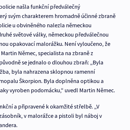
olicie našla funkční předválečný
terý svým charakterem hromadně účinné zbraně
olicie u obviněného nalezla německou
druhé světové války, německou předválečnou
nou opakovací malorážku. Není vyloučeno, že
 Martin Němec, specialista na zbraně z
 původně se jednalo o dlouhou zbraň: „Byla
pažba, byla nahrazena sklopnou ramenní
mopalu Škorpion. Byla doplněna optikou a
 taky vyroben podomácku,“ uvedl Martin Němec.
nkční a připravené k okamžité střelbě. „V
sobník, v malorážce a pistoli byl náboj v
andera.