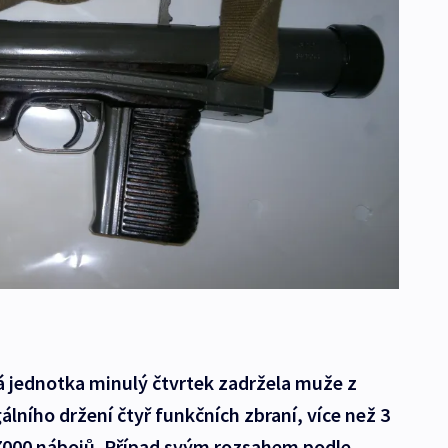
á jednotka minulý čtvrtek zadržela muže z
lního držení čtyř funkčních zbraní, více než 3
7000 nábojů. Případ svým rozsahem podle