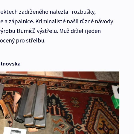
jektech zadrženého nalezla i rozbušky,
ce a zápalnice. Kriminalisté našli různé návody
výrobu tlumičů výstřelu. Muž držel i jeden
ocený pro střelbu.
utnovska