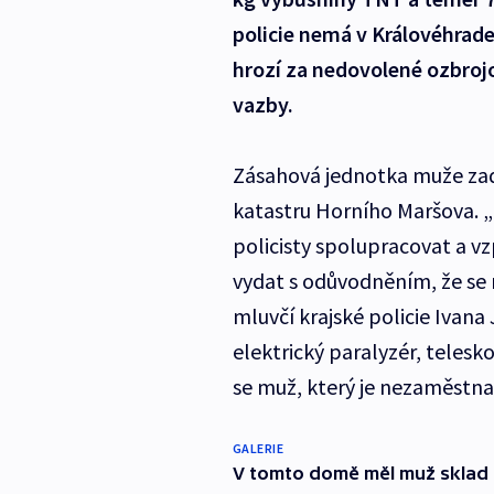
policie nemá v Královéhrade
hrozí za nedovolené ozbrojo
vazby.
Zásahová jednotka muže zadr
katastru Horního Maršova. 
policisty spolupracovat a vz
vydat s odůvodněním, že se 
mluvčí krajské policie Ivana
elektrický paralyzér, teles
se muž, který je nezaměstnan
GALERIE
V tomto domě měl muž sklad z