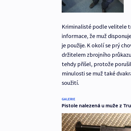
Kriminalisté podle velitele 
informace, že muž disponuje
je použije. K okolí se prý ch
držitelem zbrojního průkazu 
tehdy přišel, protože poruši
minulosti se muž také dvak
soužití.
GALERIE
Pistole nalezená u muže z Tr