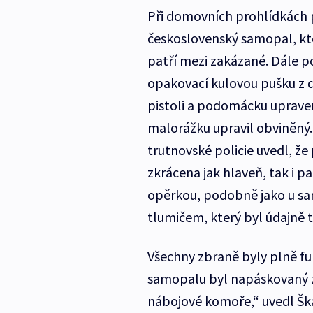
Při domovních prohlídkách p
československý samopal, k
patří mezi zakázané. Dále p
opakovací kulovou pušku z 
pistoli a podomácku uprave
malorážku upravil obviněný.
trutnovské policie uvedl, že
zkrácena jak hlaveň, tak i 
opěrkou, podobně jako u sa
tlumičem, který byl údajně
Všechny zbraně byly plně fu
samopalu byl napáskovaný zá
nábojové komoře,“ uvedl Šk