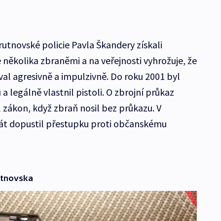
trutnovské policie Pavla Škandery získali
 několika zbraněmi a na veřejnosti vyhrožuje, že
oval agresivně a impulzivně. Do roku 2001 byl
a legálně vlastnil pistoli. O zbrojní průkaz
l zákon, když zbraň nosil bez průkazu. V
rát dopustil přestupku proti občanskému
utnovska