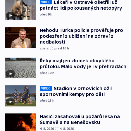
Lékaři v Ostravě ošetřili už
VIDEO
patnáct lidí pokousaných netopýry
před 9
h
Nehodu Turka policie prověřuje pro
podezření z ublížení na zdraví z
nedbalosti
včera
před 10
h
Řeky mají jen zlomek obvyklého
průtoku. Málo vody je i v přehradách
před 10
h
Stadion v Drnovicích ožil
VIDEO
sportovními kempy pro děti
před 15
h
Hasiči zasahovali u požárů lesa na
Šumavě a na Benešovsku
4. 8. 2026
4. 8. 2026