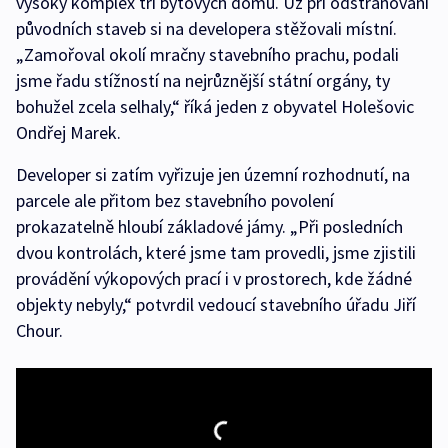
vysoký komplex tří bytových domů. Už při odstraňování
původních staveb si na developera stěžovali místní.
„Zamořoval okolí mračny stavebního prachu, podali
jsme řadu stížností na nejrůznější státní orgány, ty
bohužel zcela selhaly,“ říká jeden z obyvatel Holešovic
Ondřej Marek.
Developer si zatím vyřizuje jen územní rozhodnutí, na
parcele ale přitom bez stavebního povolení
prokazatelně hloubí základové jámy. „Při posledních
dvou kontrolách, které jsme tam provedli, jsme zjistili
provádění výkopových prací i v prostorech, kde žádné
objekty nebyly,“ potvrdil vedoucí stavebního úřadu Jiří
Chour.