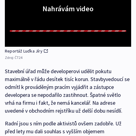
Nahrávám video
Reportáž Luďka Jíry
Zdroj:
ČT24
Stavební úřad může developerovi udělit pokutu
maximálně v řádu desítek tisíc korun. Stavbyvedoucí se
odmítl k prováděným pracím vyjádřit a zástupce
developera se nepodařilo zastihnout. Špatné světlo
vrhá na firmu i fakt, že nemá kancelář. Na adrese
uvedené v obchodním rejstříku už delší dobu nesídlí.
Radní jsou s ním podle aktivistů ovšem zadobře. Už
před lety mu dali souhlas s vyšším objemem