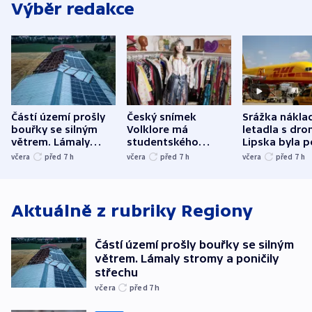
Výběr redakce
Částí území prošly
Český snímek
Srážka nákla
bouřky se silným
Volklore má
letadla s dr
větrem. Lámaly
studentského
Lipska byla p
stromy a poničily
Oscara, zabojuje o
německého mi
včera
před 7
h
včera
před 7
h
včera
před 7
h
střechu
cenu za krátký film
hybridní útok
Aktuálně z rubriky
Regiony
Částí území prošly bouřky se silným
větrem. Lámaly stromy a poničily
střechu
včera
před 7
h