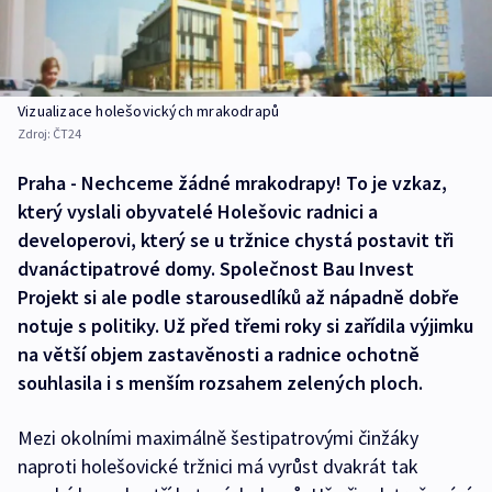
Vizualizace holešovických mrakodrapů
Zdroj:
ČT24
Praha - Nechceme žádné mrakodrapy! To je vzkaz,
který vyslali obyvatelé Holešovic radnici a
developerovi, který se u tržnice chystá postavit tři
dvanáctipatrové domy. Společnost Bau Invest
Projekt si ale podle starousedlíků až nápadně dobře
notuje s politiky. Už před třemi roky si zařídila výjimku
na větší objem zastavěnosti a radnice ochotně
souhlasila i s menším rozsahem zelených ploch.
Mezi okolními maximálně šestipatrovými činžáky
naproti holešovické tržnici má vyrůst dvakrát tak