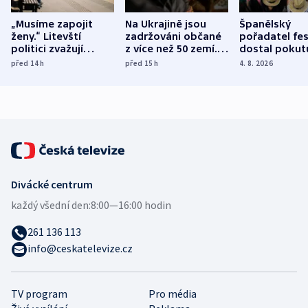
„Musíme zapojit
Na Ukrajině jsou
Španělský
ženy.“ Litevští
zadržováni občané
pořadatel fes
politici zvažují
z více než 50 zemí.
dostal pokut
dohodu o
Bojovali na straně
nekalé prakti
před 14
h
před 15
h
4. 8. 2026
demografii
Ruska
Divácké centrum
každý všední den:
8:00—16:00 hodin
261 136 113
info@ceskatelevize.cz
TV program
Pro média