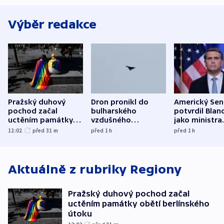
Výběr redakce
Pražský duhový
Dron pronikl do
Americký Sen
pochod začal
bulharského
potvrdil Blan
uctěním památky
vzdušného
jako ministra
obětí berlínského
prostoru,
spravedlnost
12:02
před 31
m
před 1
h
před 1
h
útoku
explodoval kilometr
od plynovodu
Aktuálně z rubriky
Regiony
Pražský duhový pochod začal
uctěním památky obětí berlínského
útoku