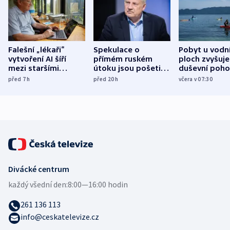
Falešní „lékaři“
Spekulace o
Pobyt u vodn
vytvoření AI šíří
přímém ruském
ploch zvyšuje
mezi staršími
útoku jsou pošetilé,
duševní poho
Poláky nebezpečné
míní estonský
ukázala
před 7
h
před 20
h
včera v 07:30
zdravotní rady
bezpečnostní
mezinárodní 
expert
Divácké centrum
každý všední den:
8:00—16:00 hodin
261 136 113
info@ceskatelevize.cz