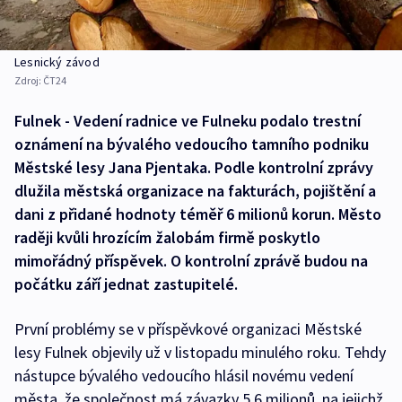
Lesnický závod
Zdroj:
ČT24
Fulnek - Vedení radnice ve Fulneku podalo trestní
oznámení na bývalého vedoucího tamního podniku
Městské lesy Jana Pjentaka. Podle kontrolní zprávy
dlužila městská organizace na fakturách, pojištění a
dani z přidané hodnoty téměř 6 milionů korun. Město
raději kvůli hrozícím žalobám firmě poskytlo
mimořádný příspěvek. O kontrolní zprávě budou na
počátku září jednat zastupitelé.
První problémy se v příspěvkové organizaci Městské
lesy Fulnek objevily už v listopadu minulého roku. Tehdy
nástupce bývalého vedoucího hlásil novému vedení
města, že společnost má závazky 5,6 milionů, na jejichž