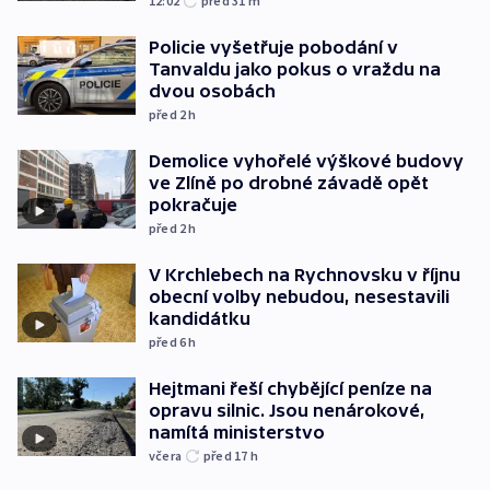
12:02
před 31
m
Policie vyšetřuje pobodání v
Tanvaldu jako pokus o vraždu na
dvou osobách
před 2
h
Demolice vyhořelé výškové budovy
ve Zlíně po drobné závadě opět
pokračuje
před 2
h
V Krchlebech na Rychnovsku v říjnu
obecní volby nebudou, nesestavili
kandidátku
před 6
h
Hejtmani řeší chybějící peníze na
opravu silnic. Jsou nenárokové,
namítá ministerstvo
včera
před 17
h