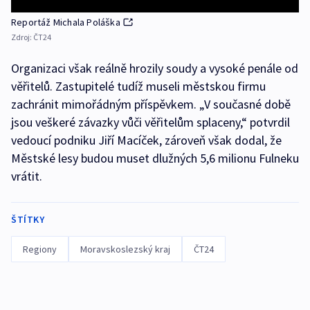
Reportáž Michala Poláška
Zdroj:
ČT24
Organizaci však reálně hrozily soudy a vysoké penále od
věřitelů. Zastupitelé tudíž museli městskou firmu
zachránit mimořádným příspěvkem. „V současné době
jsou veškeré závazky vůči věřitelům splaceny,“ potvrdil
vedoucí podniku Jiří Macíček, zároveň však dodal, že
Městské lesy budou muset dlužných 5,6 milionu Fulneku
vrátit.
ŠTÍTKY
Regiony
Moravskoslezský kraj
ČT24