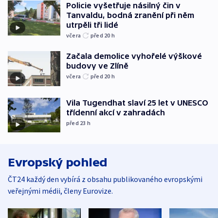
Policie vyšetřuje násilný čin v
Tanvaldu, bodná zranění při něm
utrpěli tři lidé
včera
před 20
h
Začala demolice vyhořelé výškové
budovy ve Zlíně
včera
před 20
h
Vila Tugendhat slaví 25 let v UNESCO
třídenní akcí v zahradách
před 23
h
Evropský pohled
ČT24 každý den vybírá z obsahu publikovaného evropskými
veřejnými médii, členy Eurovize.