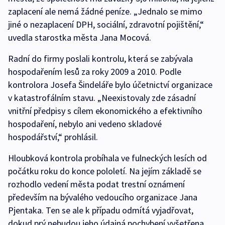
zaplacení ale nemá žádné peníze. „Jednalo se mimo
jiné o nezaplacení DPH, sociální, zdravotní pojištění,“
uvedla starostka města Jana Mocová.
Radní do firmy poslali kontrolu, která se zabývala
hospodařením lesů za roky 2009 a 2010. Podle
kontrolora Josefa Šindeláře bylo účetnictví organizace
v katastrofálním stavu. „Neexistovaly zde zásadní
vnitřní předpisy s cílem ekonomického a efektivního
hospodaření, nebylo ani vedeno skladové
hospodářství,“ prohlásil.
Hloubková kontrola probíhala ve fulneckých lesích od
počátku roku do konce pololetí. Na jejím základě se
rozhodlo vedení města podat trestní oznámení
především na bývalého vedoucího organizace Jana
Pjentaka. Ten se ale k případu odmítá vyjadřovat,
dokud prý nebudou jeho údajná pochybení vyšetřena.