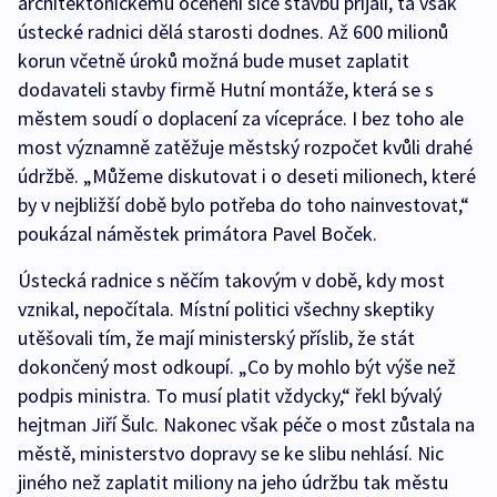
architektonickému ocenění sice stavbu přijali, ta však
ústecké radnici dělá starosti dodnes. Až 600 milionů
korun včetně úroků možná bude muset zaplatit
dodavateli stavby firmě Hutní montáže, která se s
městem soudí o doplacení za vícepráce. I bez toho ale
most významně zatěžuje městský rozpočet kvůli drahé
údržbě. „Můžeme diskutovat i o deseti milionech, které
by v nejbližší době bylo potřeba do toho nainvestovat,“
poukázal náměstek primátora Pavel Boček.
Ústecká radnice s něčím takovým v době, kdy most
vznikal, nepočítala. Místní politici všechny skeptiky
utěšovali tím, že mají ministerský příslib, že stát
dokončený most odkoupí. „Co by mohlo být výše než
podpis ministra. To musí platit vždycky,“ řekl bývalý
hejtman Jiří Šulc. Nakonec však péče o most zůstala na
městě, ministerstvo dopravy se ke slibu nehlásí. Nic
jiného než zaplatit miliony na jeho údržbu tak městu