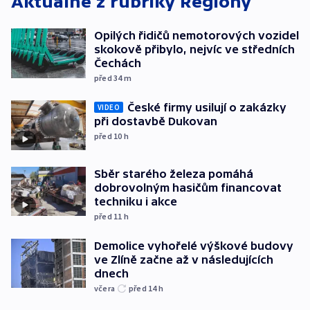
Aktuálně z rubriky
Regiony
Opilých řidičů nemotorových vozidel
skokově přibylo, nejvíc ve středních
Čechách
před 34
m
České firmy usilují o zakázky
VIDEO
při dostavbě Dukovan
před 10
h
Sběr starého železa pomáhá
dobrovolným hasičům financovat
techniku i akce
před 11
h
Demolice vyhořelé výškové budovy
ve Zlíně začne až v následujících
dnech
včera
před 14
h