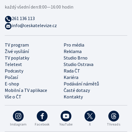
každý všední den:
8:00—16:00 hodin
261 136 113
info@ceskatelevize.cz
TV program
Pro média
Živé vysílání
Reklama
TV poplatky
Studio Brno
Teletext
Studio Ostrava
Podcasty
Rada ČT
Počasí
Kariéra
E-shop
Podávání námětů
Mobilní a TV aplikace
Časté dotazy
Vše o ČT
Kontakty
Instagram
Facebook
YouTube
X
Threads