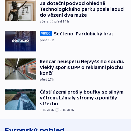
Za dotační podvod ohledně
Technologického parku poslal soud
do vězení dva muže
včera
před 14
h
Sečteno: Pardubický kraj
VIDEO
před 15
h
Rencar neuspěl u Nejvyššího soudu.
Vleklý spor s DPP o reklamní plochu
končí
před 17
h
Částí území prošly bouřky se silným
větrem. Lámaly stromy a poničily
střechu
5. 8. 2026
5. 8. 2026
Evropský pohled