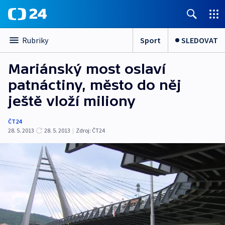
Sport
SLEDOVAT
Rubriky
Mariánský most oslaví
patnáctiny, město do něj
ještě vloží miliony
ČT24
28. 5. 2013
28. 5. 2013
|
Zdroj:
ČT24