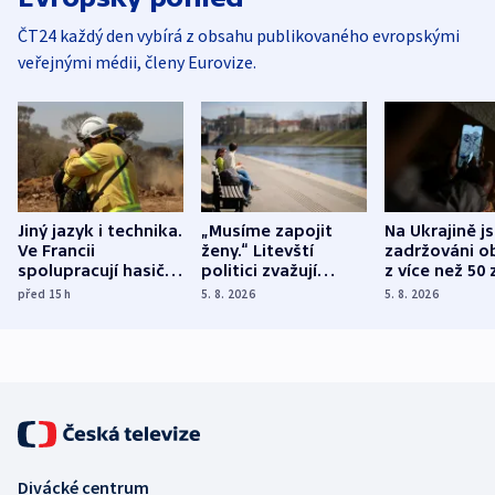
ČT24 každý den vybírá z obsahu publikovaného evropskými
veřejnými médii, členy Eurovize.
Jiný jazyk i technika.
„Musíme zapojit
Na Ukrajině j
Ve Francii
ženy.“ Litevští
zadržováni o
spolupracují hasiči z
politici zvažují
z více než 50 
různých zemí
dohodu o
Bojovali na s
před 15
h
5. 8. 2026
5. 8. 2026
demografii
Ruska
Divácké centrum