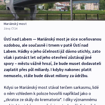
Mariánský most
Zdroj:
ČT24
Ústí nad Labem — Mariánský most je sice oceňovanou
ozdobou, ale současně i trnem v patě Ústí nad
Labem. Hádky o jeho účelnosti již dávno utichly, zato
však i patnáct let od jeho otevření zůstávají jiné
spory – městu vážně hrozí, že bude muset dodavateli
zaplatit přes půl miliardy. I kdyby nakonec platit
nemuselo, stále bude dávat miliony za údržbu.
Kdysi se Mariánský most stával terčem sarkasmu, lidé
o něm vzhledem k poloze hovořili například jako o
„zkratce ze skály do krematoria“. I díky významnému