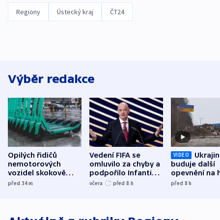
Regiony
Ústecký kraj
ČT24
Výběr redakce
Opilých řidičů
Vedení FIFA se
Ukraji
VIDEO
nemotorových
omluvilo za chyby a
buduje další
vozidel skokově
podpořilo Infantina.
opevnění na h
přibylo, nejvíc ve
UEFA trvá na
s Běloruskem
před 34
m
včera
před 8
h
před 8
h
středních Čechách
bojkotu