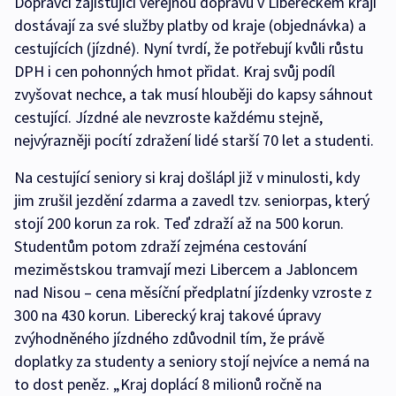
Dopravci zajišťující veřejnou dopravu v Libereckém kraji
dostávají za své služby platby od kraje (objednávka) a
cestujících (jízdné). Nyní tvrdí, že potřebují kvůli růstu
DPH i cen pohonných hmot přidat. Kraj svůj podíl
zvyšovat nechce, a tak musí hlouběji do kapsy sáhnout
cestující. Jízdné ale nevzroste každému stejně,
nejvýrazněji pocítí zdražení lidé starší 70 let a studenti.
Na cestující seniory si kraj došlápl již v minulosti, kdy
jim zrušil jezdění zdarma a zavedl tzv. seniorpas, který
stojí 200 korun za rok. Teď zdraží až na 500 korun.
Studentům potom zdraží zejména cestování
meziměstskou tramvají mezi Libercem a Jabloncem
nad Nisou – cena měsíční předplatní jízdenky vzroste z
300 na 430 korun. Liberecký kraj takové úpravy
zvýhodněného jízdného zdůvodnil tím, že právě
doplatky za studenty a seniory stojí nejvíce a nemá na
to dost peněz. „Kraj doplácí 8 milionů ročně na