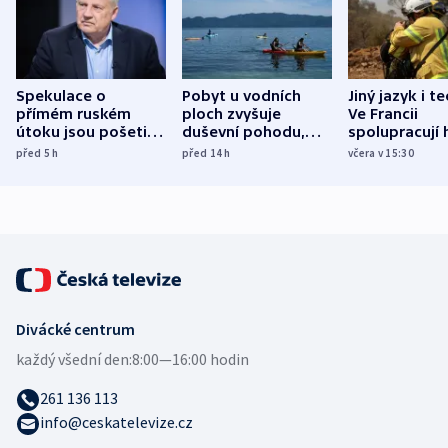
Spekulace o
Pobyt u vodních
Jiný jazyk i t
přímém ruském
ploch zvyšuje
Ve Francii
útoku jsou pošetilé,
duševní pohodu,
spolupracují h
míní estonský
ukázala
různých zemí
před 5
h
před 14
h
včera v 15:30
bezpečnostní
mezinárodní studie
expert
Divácké centrum
každý všední den:
8:00—16:00 hodin
261 136 113
info@ceskatelevize.cz