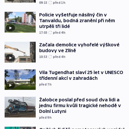
09:15
před 1
h
Policie vyšetřuje násilný čin v
Tanvaldu, bodná zranění při něm
utrpěli tři lidé
17:03
před 4
h
Začala demolice vyhořelé výškové
budovy ve Zlíně
10:53
před 4
h
Vila Tugendhat slaví 25 let v UNESCO
třídenní akcí v zahradách
před 7
h
Žalobce poslal před soud dva lidi a
jednu firmu kvůli tragické nehodě v
Dolní Lutyni
před 9
h