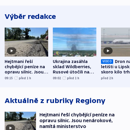
Výběr redakce
Hejtmani řeší
Ukrajina zasáhla
Dron n
VIDEO
chybějící peníze na
sklad Wildberries,
letišti u Lips
opravu silnic. Jsou
Rusové útočili na
skoro kilo trh
nenárokové, namítá
trh, hasiče či
indicie ukazuj
09:15
před 1
h
09:02
před 1
h
před 2
h
ministerstvo
stadion
Rusko
Aktuálně z rubriky
Regiony
Hejtmani řeší chybějící peníze na
opravu silnic. Jsou nenárokové,
namítá ministerstvo