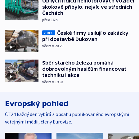
Opilých řidičů nemotorových vozidel
skokově přibylo, nejvíc ve středních
Čechách
před 16
h
České firmy usilují o zakázky
VIDEO
při dostavbě Dukovan
včera v 20:20
Sběr starého železa pomáhá
dobrovolným hasičům financovat
techniku i akce
včera v 19:03
Evropský pohled
ČT24 každý den vybírá z obsahu publikovaného evropskými
veřejnými médii, členy Eurovize.