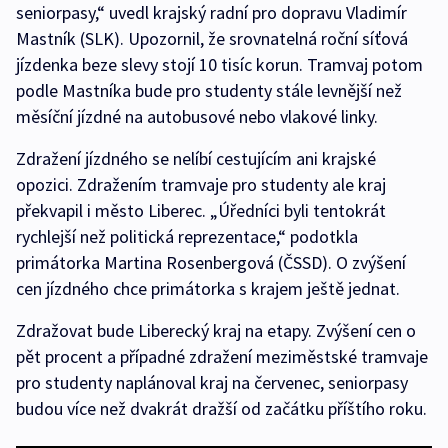
seniorpasy,“ uvedl krajský radní pro dopravu Vladimír
Mastník (SLK). Upozornil, že srovnatelná roční síťová
jízdenka beze slevy stojí 10 tisíc korun. Tramvaj potom
podle Mastníka bude pro studenty stále levnější než
měsíční jízdné na autobusové nebo vlakové linky.
Zdražení jízdného se nelíbí cestujícím ani krajské
opozici. Zdražením tramvaje pro studenty ale kraj
překvapil i město Liberec. „Úředníci byli tentokrát
rychlejší než politická reprezentace,“ podotkla
primátorka Martina Rosenbergová (ČSSD). O zvýšení
cen jízdného chce primátorka s krajem ještě jednat.
Zdražovat bude Liberecký kraj na etapy. Zvýšení cen o
pět procent a případné zdražení meziměstské tramvaje
pro studenty naplánoval kraj na červenec, seniorpasy
budou více než dvakrát dražší od začátku příštího roku.