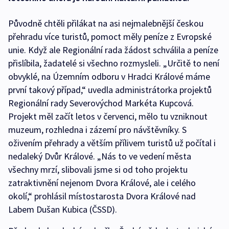
Původně chtěli přilákat na asi nejmalebnější českou
přehradu více turistů, pomoct měly peníze z Evropské
unie. Když ale Regionální rada žádost schválila a peníze
přislíbila, žadatelé si všechno rozmysleli. „Určitě to není
obvyklé, na Územním odboru v Hradci Králové máme
první takový případ,“ uvedla administrátorka projektů
Regionální rady Severovýchod Markéta Kupcová.
Projekt měl začít letos v červenci, mělo tu vzniknout
muzeum, rozhledna i zázemí pro návštěvníky. S
oživením přehrady a větším přílivem turistů už počítal i
nedaleký Dvůr Králové. „Nás to ve vedení města
všechny mrzí, slibovali jsme si od toho projektu
zatraktivnění nejenom Dvora Králové, ale i celého
okolí,“ prohlásil místostarosta Dvora Králové nad
Labem Dušan Kubica (ČSSD).