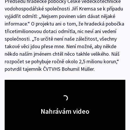
Předsedu hradecké pobočky České vědeckotechnické
vodohospodářské společnosti Jiří Kremsa se k případu
vyjádřit odmítl: „Nejsem povinen vám dávat nějaké
informace.“ O projektu ani o tom, že hradecká pobočka
třicetimilionovou dotaci odmítla, nic neví ani vedení
společnosti. „To určitě není naše záležitost, všechny
takové věci jdou přese mne. Není možné, aby někde
někdo naším jménem chtěl něco takhle velikého. Náš
rozpočet se pohybuje ročně okolo 2,5 milionu korun,“
potvrdil tajemník ČVTVHS Bohumil Müller.
Nahrávám video