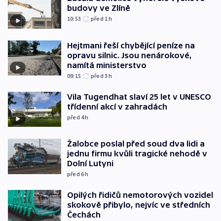
budovy ve Zlíně
10:53
před 1
h
Hejtmani řeší chybějící peníze na
opravu silnic. Jsou nenárokové,
namítá ministerstvo
09:15
před 3
h
Vila Tugendhat slaví 25 let v UNESCO
třídenní akcí v zahradách
před 4
h
Žalobce poslal před soud dva lidi a
jednu firmu kvůli tragické nehodě v
Dolní Lutyni
před 6
h
Opilých řidičů nemotorových vozidel
skokově přibylo, nejvíc ve středních
Čechách