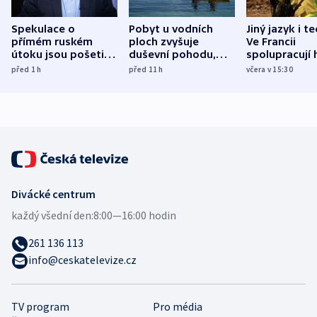
Spekulace o
Pobyt u vodních
Jiný jazyk i t
přímém ruském
ploch zvyšuje
Ve Francii
útoku jsou pošetilé,
duševní pohodu,
spolupracují h
míní estonský
ukázala
různých zemí
před 1
h
před 11
h
včera v 15:30
bezpečnostní
mezinárodní studie
expert
Divácké centrum
každý všední den:
8:00—16:00 hodin
261 136 113
info@ceskatelevize.cz
TV program
Pro média