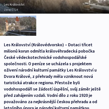
Les Království
Zdroj:
ČT24
Les Království (Královédvorsko) – Dotaci třicet
milionů korun odmítla královéhradecká pobočka
České vědeckotechnické vodohospodářské
společnosti. O peníze se ucházela s projektem
oživení národní kulturní památky Les Království u
Dvora Králové, z přehrady měla vzniknout nová
turistická atrakce regionu. Přestože byli
vodohospodáři se žádostí úspěšní, svůj záměr ještě
před zahájením vzdali. Vodní dílo z roku 1920 je
považováno za nejkrásnější českou přehradu a od
letošního února je národní kulturní památkou.