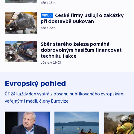
před 13
h
České firmy usilují o zakázky
VIDEO
při dostavbě Dukovan
před 22
h
Sběr starého železa pomáhá
dobrovolným hasičům financovat
techniku i akce
včera v 19:03
Evropský pohled
ČT24 každý den vybírá z obsahu publikovaného evropskými
veřejnými médii, členy Eurovize.