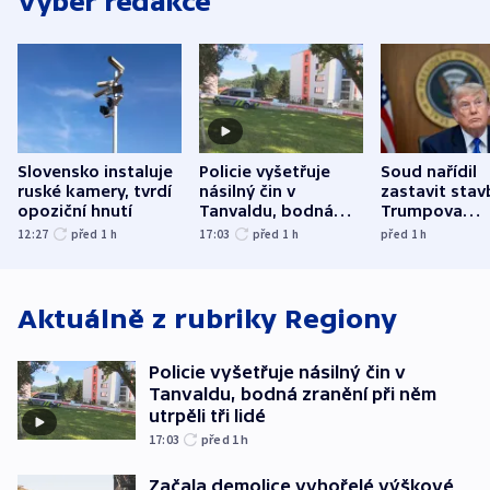
Výběr redakce
Slovensko instaluje
Policie vyšetřuje
Soud nařídil
ruské kamery, tvrdí
násilný čin v
zastavit stav
opoziční hnutí
Tanvaldu, bodná
Trumpova
zranění při něm
tanečního sá
12:27
před 1
h
17:03
před 1
h
před 1
h
utrpěli tři lidé
Aktuálně z rubriky
Regiony
Policie vyšetřuje násilný čin v
Tanvaldu, bodná zranění při něm
utrpěli tři lidé
17:03
před 1
h
Začala demolice vyhořelé výškové