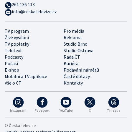
261 136 113
info@ceskatelevize.cz
TV program
Pro média
Živé vysílání
Reklama
TV poplatky
Studio Brno
Teletext
Studio Ostrava
Podcasty
Rada ČT
Počasí
Kariéra
E-shop
Podávání námětů
Mobilní a TV aplikace
Časté dotazy
Vše o ČT
Kontakty
Instagram
Facebook
YouTube
X
Threads
© Česká televize