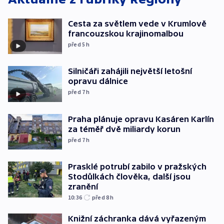
Cesta za světlem vede v Krumlově
francouzskou krajinomalbou
před 5
h
Silničáři zahájili největší letošní
opravu dálnice
před 7
h
Praha plánuje opravu Kasáren Karlín
za téměř dvě miliardy korun
před 7
h
Prasklé potrubí zabilo v pražských
Stodůlkách člověka, další jsou
zranění
10:36
před 8
h
Knižní záchranka dává vyřazeným