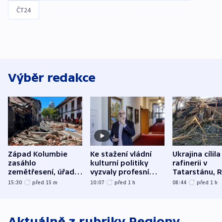
ČT24
Výběr redakce
Západ Kolumbie
Ke stažení vládní
Ukrajina cílila
zasáhlo
kulturní politiky
rafinerii v
zemětřesení, úřady
vyzvaly profesní
Tatarstánu, 
hlásí přes sto obětí
organizace, spolky i
útočilo na mě
15:30
před 15
m
10:07
před 1
h
08:44
před 1
h
odbory
benzinky či s
WHO
Aktuálně z rubriky
Regiony