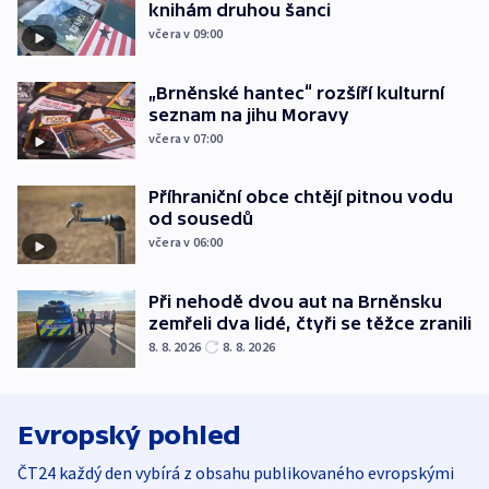
knihám druhou šanci
včera v 09:00
„Brněnské hantec“ rozšíří kulturní
seznam na jihu Moravy
včera v 07:00
Příhraniční obce chtějí pitnou vodu
od sousedů
včera v 06:00
Při nehodě dvou aut na Brněnsku
zemřeli dva lidé, čtyři se těžce zranili
8. 8. 2026
8. 8. 2026
Evropský pohled
ČT24 každý den vybírá z obsahu publikovaného evropskými