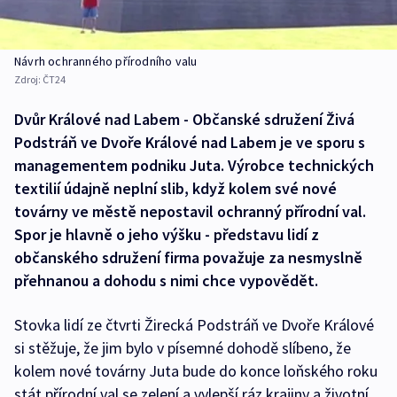
Návrh ochranného přírodního valu
Zdroj:
ČT24
Dvůr Králové nad Labem - Občanské sdružení Živá
Podstráň ve Dvoře Králové nad Labem je ve sporu s
managementem podniku Juta. Výrobce technických
textilií údajně neplní slib, když kolem své nové
továrny ve městě nepostavil ochranný přírodní val.
Spor je hlavně o jeho výšku - představu lidí z
občanského sdružení firma považuje za nesmyslně
přehnanou a dohodu s nimi chce vypovědět.
Stovka lidí ze čtvrti Žirecká Podstráň ve Dvoře Králové
si stěžuje, že jim bylo v písemné dohodě slíbeno, že
kolem nové továrny Juta bude do konce loňského roku
stát přírodní val se zelení a vylepší ráz krajiny a životní