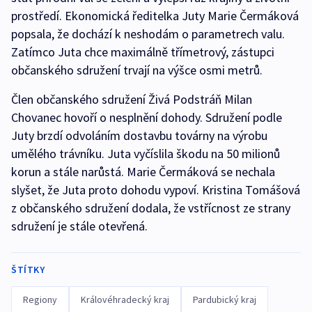
prostředí. Ekonomická ředitelka Juty Marie Čermáková
popsala, že dochází k neshodám o parametrech valu.
Zatímco Juta chce maximálně třímetrový, zástupci
občanského sdružení trvají na výšce osmi metrů.
Člen občanského sdružení Živá Podstráň Milan
Chovanec hovoří o nesplnění dohody. Sdružení podle
Juty brzdí odvoláním dostavbu továrny na výrobu
umělého trávníku. Juta vyčíslila škodu na 50 milionů
korun a stále narůstá. Marie Čermáková se nechala
slyšet, že Juta proto dohodu vypoví. Kristina Tomášová
z občanského sdružení dodala, že vstřícnost ze strany
sdružení je stále otevřená.
ŠTÍTKY
Regiony
Královéhradecký kraj
Pardubický kraj