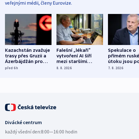
veřejnými médii, členy Eurovize.
Kazachstán zvažuje
Falešní „lékaři“
Spekulace o
trasy přes Gruzii a
vytvoření AI šíří
přímém rusk
Ázerbájdžán pro
mezi staršími
útoku jsou po
vývoz ropy do
Poláky nebezpečné
míní estonsk
před 6
h
8. 8. 2026
7. 8. 2026
Evropy
zdravotní rady
bezpečnostn
expert
Divácké centrum
každý všední den:
8:00—16:00 hodin