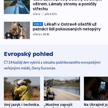
větrem. Lámaly stromy a poničily
střechu
včera
před 22
h
Lékaři v Ostravě ošetřili už
VIDEO
patnáct lidí pokousaných netopýry
včera v 20:43
Evropský pohled
ČT24 každý den vybírá z obsahu publikovaného evropskými
veřejnými médii, členy Eurovize.
Jiný jazyk i technika.
„Musíme zapojit
Na Ukrajině j