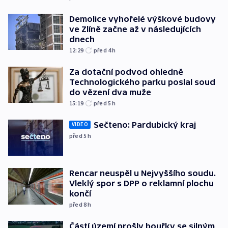
Demolice vyhořelé výškové budovy
ve Zlíně začne až v následujících
dnech
12:29
před 4
h
Za dotační podvod ohledně
Technologického parku poslal soud
do vězení dva muže
15:19
před 5
h
Sečteno: Pardubický kraj
VIDEO
před 5
h
Rencar neuspěl u Nejvyššího soudu.
Vleklý spor s DPP o reklamní plochu
končí
před 8
h
Částí území prošly bouřky se silným