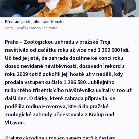
Přivítání jubilejního návštěvníka
Zdroj:
Tomáš Adamec/Zoo Praha
Praha – Zoologickou zahradu v pražské Troji
navštívilo od začátku roku už více než 1 300 000 lidí.
Už teď je jisté, že zahrada dosáhne ke konci roku
dosud nevídané návštěvnosti, dosavadní rekord z
roku 2009 totiž pokořili její hosté už v neděli, kdy
prodala vstupenku číslo 1 296 580. Jubilejního
miliontého třísettisícího návštěvníka uvítali v zoo už
další den. O dárky, které zahrada připravila, se
podělila rodina Hovorova, která do pražské
zoologické zahrady přicestovala z Kralup nad
Vltavou.
Kralupská rodina s malým synem patří k častým