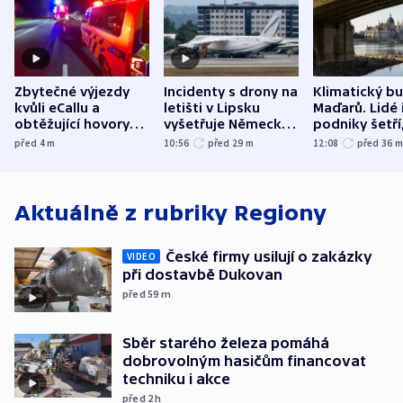
Zbytečné výjezdy
Incidenty s drony na
Klimatický b
kvůli eCallu a
letišti v Lipsku
Maďarů. Lidé 
obtěžující hovory
vyšetřuje Německo
podniky šetří
zdržují záchranáře
jako úmyslný pokus
omezuje se d
před 4
m
10:56
před 29
m
12:08
před 36
o způsobení
i svícení
exploze
Aktuálně z rubriky
Regiony
České firmy usilují o zakázky
VIDEO
při dostavbě Dukovan
před 59
m
Sběr starého železa pomáhá
dobrovolným hasičům financovat
techniku i akce
před 2
h