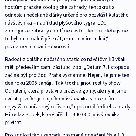
hostům pražské zoologické zahrady, tentokrát si
odnesla i nečekané dárky určené pro obzvlášť kulatého
návštěvníka – například plyšového tygra. „Do
zoologické zahrady chodíme často. Jenom v létě jsme
tu byli minimálně pětkrát, moc se nám tu líbí,“
poznamenala paní Hovorová.
Radost z dalšího načatého statisíce návštěvníků však
měli především sami zástupci zoo. „Datum 7. listopadu
začíná být pro Zoo Praha významné. Nejen, že jsme ten
den roku 2005 zahájili Tak trochu jinou reality show
Odhalení, která proslavila pražské gorily, ale nyní jsme i
uvítali prvního jubilejního návštěvníka s prozatím
nejvyšším pořadovým číslem,“ upozornil ředitel zahrady
Miroslav Bobek, který přišel 1 300 000. návštěvníka
přivítat.
Pro zoologickou zahradu znamená dosažení čísla 1,3