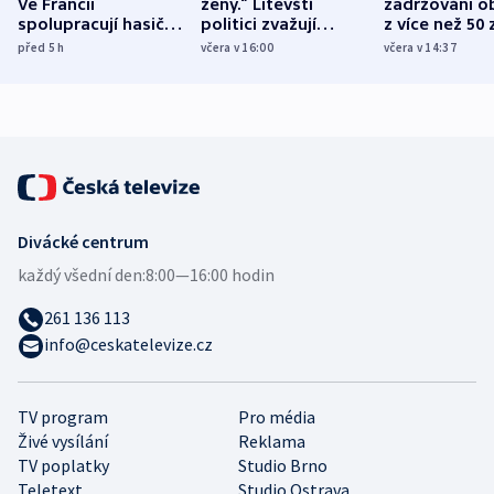
Ve Francii
ženy.“ Litevští
zadržováni o
spolupracují hasiči z
politici zvažují
z více než 50 
různých zemí
dohodu o
Bojovali na s
před 5
h
včera v 16:00
včera v 14:37
demografii
Ruska
Divácké centrum
každý všední den:
8:00—16:00 hodin
261 136 113
info@ceskatelevize.cz
TV program
Pro média
Živé vysílání
Reklama
TV poplatky
Studio Brno
Teletext
Studio Ostrava