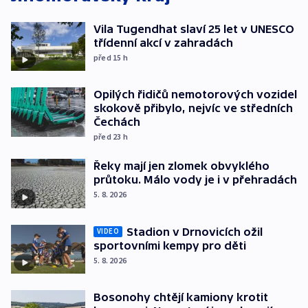
Vila Tugendhat slaví 25 let v UNESCO
třídenní akcí v zahradách
před 15
h
Opilých řidičů nemotorových vozidel
skokově přibylo, nejvíc ve středních
Čechách
před 23
h
Řeky mají jen zlomek obvyklého
průtoku. Málo vody je i v přehradách
5. 8. 2026
Stadion v Drnovicích ožil
VIDEO
sportovními kempy pro děti
5. 8. 2026
Bosonohy chtějí kamiony krotit