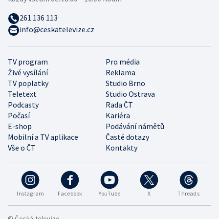
261 136 113
info@ceskatelevize.cz
TV program
Pro média
Živé vysílání
Reklama
TV poplatky
Studio Brno
Teletext
Studio Ostrava
Podcasty
Rada ČT
Počasí
Kariéra
E-shop
Podávání námětů
Mobilní a TV aplikace
Časté dotazy
Vše o ČT
Kontakty
Instagram
Facebook
YouTube
X
Threads
© Česká televize