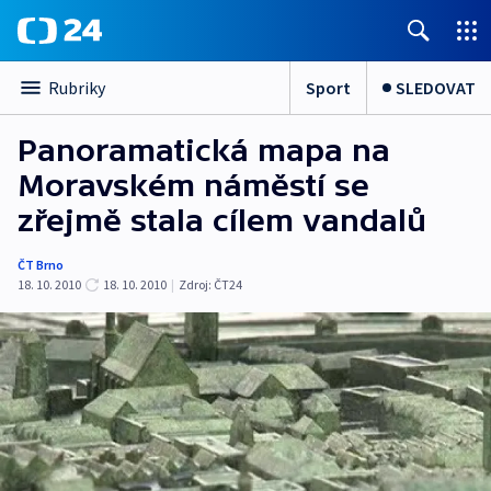
Sport
SLEDOVAT
Rubriky
Panoramatická mapa na
Moravském náměstí se
zřejmě stala cílem vandalů
ČT Brno
18. 10. 2010
18. 10. 2010
|
Zdroj:
ČT24