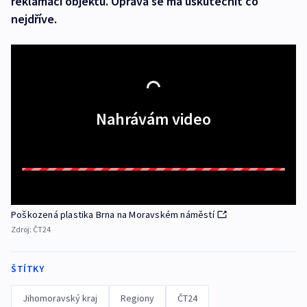
reklamaci objektu. Oprava se má uskutečnit co
nejdříve.
Nahrávám video
Poškozená plastika Brna na Moravském náměstí
Zdroj:
ČT24
ŠTÍTKY
Jihomoravský kraj
Regiony
ČT24