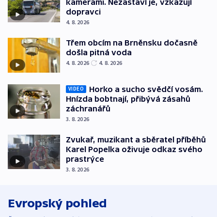
kamerami. Nezastaví je, vzkazují
dopravci
4. 8. 2026
Třem obcím na Brněnsku dočasně
došla pitná voda
4. 8. 2026
4. 8. 2026
Horko a sucho svědčí vosám.
VIDEO
Hnízda bobtnají, přibývá zásahů
záchranářů
3. 8. 2026
Zvukař, muzikant a sběratel příběhů
Karel Popelka oživuje odkaz svého
prastrýce
3. 8. 2026
Evropský pohled