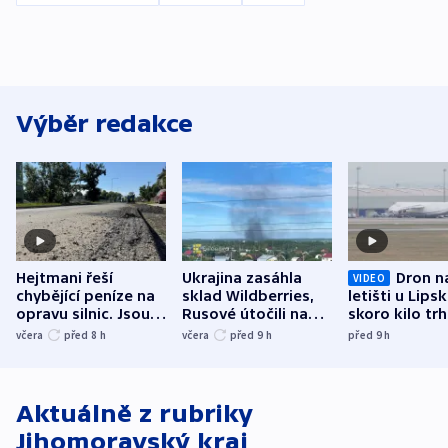
Výběr redakce
Hejtmani řeší
Ukrajina zasáhla
Dron n
VIDEO
chybějící peníze na
sklad Wildberries,
letišti u Lips
opravu silnic. Jsou
Rusové útočili na
skoro kilo trh
nenárokové, namítá
trh, hasiče či
indicie ukazuj
včera
před 8
h
včera
před 9
h
před 9
h
ministerstvo
stadion
Rusko
Aktuálně z rubriky
Jihomoravský kraj