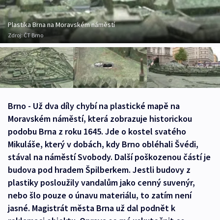
Plastika Brna na Moravském náměstí
Zdroj:
ČT Brno
Brno - Už dva díly chybí na plastické mapě na
Moravském náměstí, která zobrazuje historickou
podobu Brna z roku 1645. Jde o kostel svatého
Mikuláše, který v dobách, kdy Brno obléhali Švédi,
stával na náměstí Svobody. Další poškozenou částí je
budova pod hradem Špilberkem. Jestli budovy z
plastiky posloužily vandalům jako cenný suvenýr,
nebo šlo pouze o únavu materiálu, to zatím není
jasné. Magistrát města Brna už dal podnět k