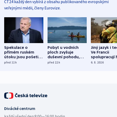
ČT24 každý den vybírá z obsahu publikovaného evropskými
veřejnými médii, členy Eurovize.
Spekulace o
Pobyt u vodních
Jiný jazyk i t
přímém ruském
ploch zvyšuje
Ve Francii
útoku jsou pošetilé,
duševní pohodu,
spolupracují h
míní estonský
ukázala
různých zemí
před 12
h
před 22
h
6. 8. 2026
bezpečnostní
mezinárodní studie
expert
Divácké centrum
každý všední den:
8:00—16:00 hodin