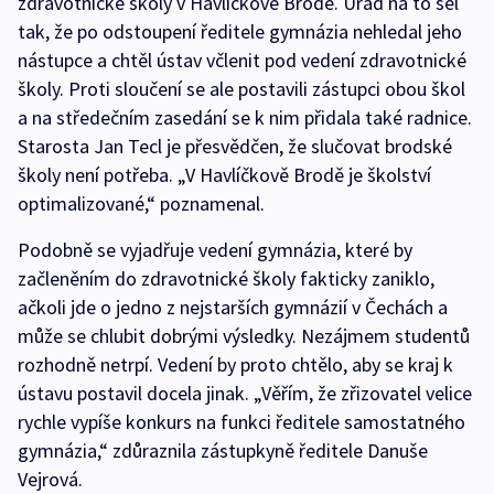
zdravotnické školy v Havlíčkově Brodě. Úřad na to šel
tak, že po odstoupení ředitele gymnázia nehledal jeho
nástupce a chtěl ústav včlenit pod vedení zdravotnické
školy. Proti sloučení se ale postavili zástupci obou škol
a na středečním zasedání se k nim přidala také radnice.
Starosta Jan Tecl je přesvědčen, že slučovat brodské
školy není potřeba. „V Havlíčkově Brodě je školství
optimalizované,“ poznamenal.
Podobně se vyjadřuje vedení gymnázia, které by
začleněním do zdravotnické školy fakticky zaniklo,
ačkoli jde o jedno z nejstarších gymnázií v Čechách a
může se chlubit dobrými výsledky. Nezájmem studentů
rozhodně netrpí. Vedení by proto chtělo, aby se kraj k
ústavu postavil docela jinak. „Věřím, že zřizovatel velice
rychle vypíše konkurs na funkci ředitele samostatného
gymnázia,“ zdůraznila zástupkyně ředitele Danuše
Vejrová.