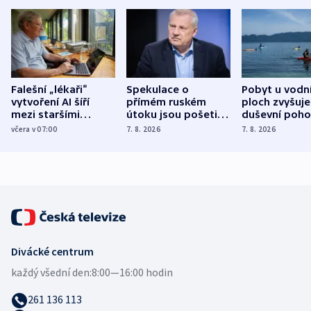
Falešní „lékaři“
Spekulace o
Pobyt u vodn
vytvoření AI šíří
přímém ruském
ploch zvyšuje
mezi staršími
útoku jsou pošetilé,
duševní poho
Poláky nebezpečné
míní estonský
ukázala
včera v 07:00
7. 8. 2026
7. 8. 2026
zdravotní rady
bezpečnostní
mezinárodní 
expert
Divácké centrum
každý všední den:
8:00—16:00 hodin
261 136 113