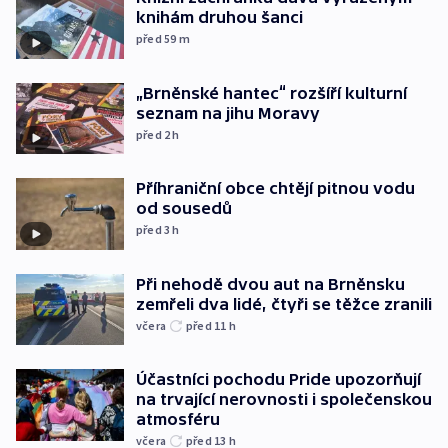
knihám druhou šanci
před 59
m
„Brněnské hantec“ rozšíří kulturní
seznam na jihu Moravy
před 2
h
Příhraniční obce chtějí pitnou vodu
od sousedů
před 3
h
Při nehodě dvou aut na Brněnsku
zemřeli dva lidé, čtyři se těžce zranili
včera
před 11
h
Účastníci pochodu Pride upozorňují
na trvající nerovnosti i společenskou
atmosféru
včera
před 13
h