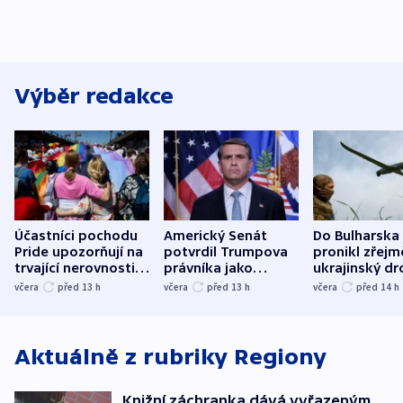
Výběr redakce
Účastníci pochodu
Americký Senát
Do Bulharska
Pride upozorňují na
potvrdil Trumpova
pronikl zřejm
trvající nerovnosti i
právníka jako
ukrajinský dr
společenskou
ministra
explodoval k
včera
před 13
h
včera
před 13
h
včera
před 14
h
atmosféru
spravedlnosti
od plynovod
Aktuálně z rubriky
Regiony
Knižní záchranka dává vyřazeným