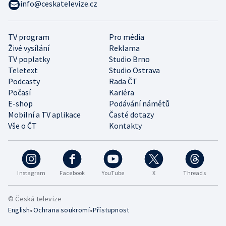
info@ceskatelevize.cz
TV program
Pro média
Živé vysílání
Reklama
TV poplatky
Studio Brno
Teletext
Studio Ostrava
Podcasty
Rada ČT
Počasí
Kariéra
E-shop
Podávání námětů
Mobilní a TV aplikace
Časté dotazy
Vše o ČT
Kontakty
Instagram
Facebook
YouTube
X
Threads
© Česká televize
•
•
English
Ochrana soukromí
Přístupnost