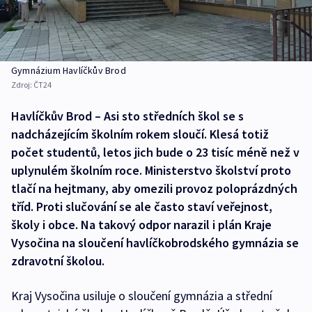
Gymnázium Havlíčkův Brod
Zdroj:
ČT24
Havlíčkův Brod – Asi sto středních škol se s
nadcházejícím školním rokem sloučí. Klesá totiž
počet studentů, letos jich bude o 23 tisíc méně než v
uplynulém školním roce. Ministerstvo školství proto
tlačí na hejtmany, aby omezili provoz poloprázdných
tříd. Proti slučování se ale často staví veřejnost,
školy i obce. Na takový odpor narazil i plán Kraje
Vysočina na sloučení havlíčkobrodského gymnázia se
zdravotní školou.
Kraj Vysočina usiluje o sloučení gymnázia a střední