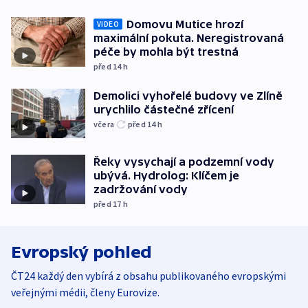
Domovu Mutice hrozí
VIDEO
maximální pokuta. Neregistrovaná
péče by mohla být trestná
před 14
h
Demolici vyhořelé budovy ve Zlíně
urychlilo částečné zřícení
včera
před 14
h
Řeky vysychají a podzemní vody
ubývá. Hydrolog: Klíčem je
zadržování vody
před 17
h
Evropský pohled
ČT24 každý den vybírá z obsahu publikovaného evropskými
veřejnými médii, členy Eurovize.