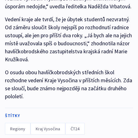
úsporám nedojde,“ uvedla ředitelka Naděžda Vrbatová.
Vedení kraje ale tvrdí, že je úbytek studentů nezvratný.
Od záměru sloučit školy nejspíš po rozhodnutí radnice
ustoupí, ale jen pro příští dva roky. „Já bych ale na jejich
místě uvažovala spíš o budoucnosti,“ zhodnotila názor
havlíčkobrodského zastupitelstva krajská radní Marie
Kružíková.
O osudu obou havlíčkobrodských středních škol
rozhodne vedení Kraje Vysočina v příštích měsících. Zda
se sloučí, bude známo nejpozději na začátku druhého
pololetí.
ŠTÍTKY
Regiony
Kraj Vysočina
ČT24