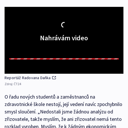
Nahrávám video
Reportáž Radovana Daňka
Zdroj:
ČT24
O řadu nových studentů a zaměstnanců na
zdravotnické škole nestojí, její vedení navíc zpochybnilo
smysl sloučení. „Nedostali jsme žádnou analýzu od
zřizovatele, takže myslím, že ani zřizovatel nemá tento
rozklad vyroben. Myslím, že k žádným ekonomickým