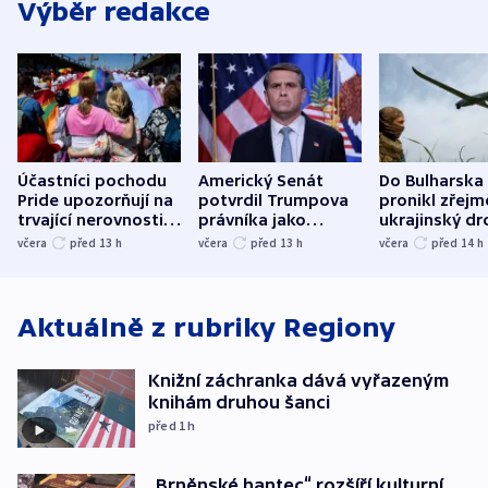
Výběr redakce
Účastníci pochodu
Americký Senát
Do Bulharska
Pride upozorňují na
potvrdil Trumpova
pronikl zřejm
trvající nerovnosti i
právníka jako
ukrajinský dr
společenskou
ministra
explodoval k
včera
před 13
h
včera
před 13
h
včera
před 14
h
atmosféru
spravedlnosti
od plynovod
Aktuálně z rubriky
Regiony
Knižní záchranka dává vyřazeným
knihám druhou šanci
před 1
h
„Brněnské hantec“ rozšíří kulturní