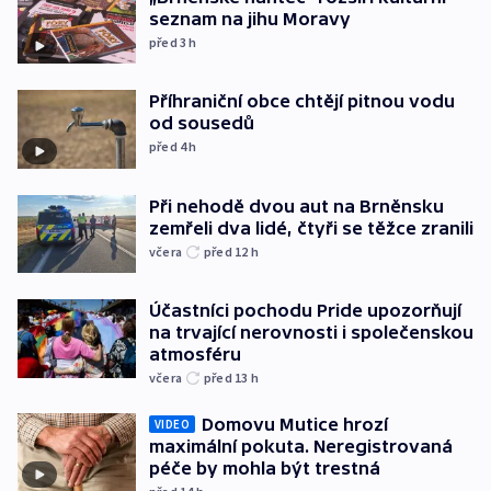
seznam na jihu Moravy
před 3
h
Příhraniční obce chtějí pitnou vodu
od sousedů
před 4
h
Při nehodě dvou aut na Brněnsku
zemřeli dva lidé, čtyři se těžce zranili
včera
před 12
h
Účastníci pochodu Pride upozorňují
na trvající nerovnosti i společenskou
atmosféru
včera
před 13
h
Domovu Mutice hrozí
VIDEO
maximální pokuta. Neregistrovaná
péče by mohla být trestná