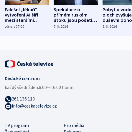
Falešní „lékaři“
Spekulace o
Pobyt u vodn
vytvoření AI šíří
přímém ruském
ploch zvyšuje
mezi staršími
útoku jsou pošetilé,
duševní poho
Poláky nebezpečné
míní estonský
ukázala
včera v 07:00
7. 8. 2026
7. 8. 2026
zdravotní rady
bezpečnostní
mezinárodní 
expert
Divácké centrum
každý všední den:
8:00—16:00 hodin
261 136 113
info@ceskatelevize.cz
TV program
Pro média
Živé vysílání
Reklama