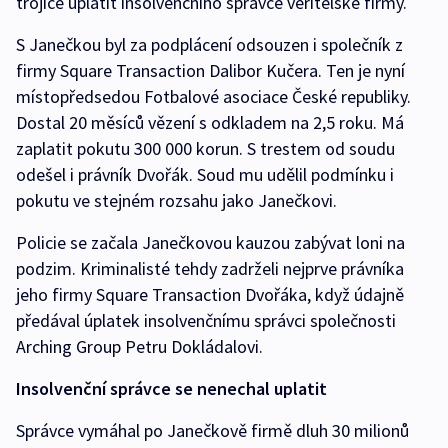
trojice uplatit insolvenčního správce věřitelské firmy.
S Janečkou byl za podplácení odsouzen i společník z
firmy Square Transaction Dalibor Kučera. Ten je nyní
místopředsedou Fotbalové asociace České republiky.
Dostal 20 měsíců vězení s odkladem na 2,5 roku. Má
zaplatit pokutu 300 000 korun. S trestem od soudu
odešel i právník Dvořák. Soud mu udělil podmínku i
pokutu ve stejném rozsahu jako Janečkovi.
Policie se začala Janečkovou kauzou zabývat loni na
podzim. Kriminalisté tehdy zadrželi nejprve právníka
jeho firmy Square Transaction Dvořáka, když údajně
předával úplatek insolvenčnímu správci společnosti
Arching Group Petru Dokládalovi.
Insolvenční správce se nenechal uplatit
Správce vymáhal po Janečkově firmě dluh 30 milionů