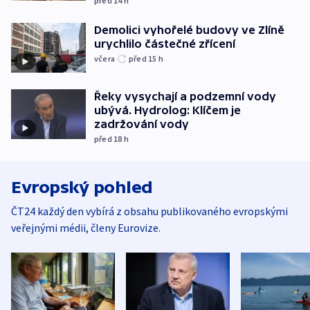
před 14
h
Demolici vyhořelé budovy ve Zlíně
urychlilo částečné zřícení
včera
před 15
h
Řeky vysychají a podzemní vody
ubývá. Hydrolog: Klíčem je
zadržování vody
před 18
h
Evropský pohled
ČT24 každý den vybírá z obsahu publikovaného evropskými
veřejnými médii, členy Eurovize.