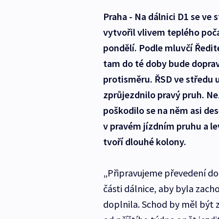
Praha - Na dálnici D1 se ve 
vytvořil vlivem teplého po
pondělí. Podle mluvčí Ředite
tam do té doby bude doprav
protisměru. ŘSD ve středu uz
zprůjezdnilo pravý pruh. Než
poškodilo se na něm asi des
v pravém jízdním pruhu a l
tvoří dlouhé kolony.
„Připravujeme převedení do
části dálnice, aby byla zach
doplnila. Schod by měl bý