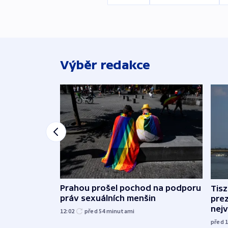
Výběr redakce
Prahou prošel pochod na podporu
Tis
práv sexuálních menšin
pre
nej
12:02
před 54
minutami
před 