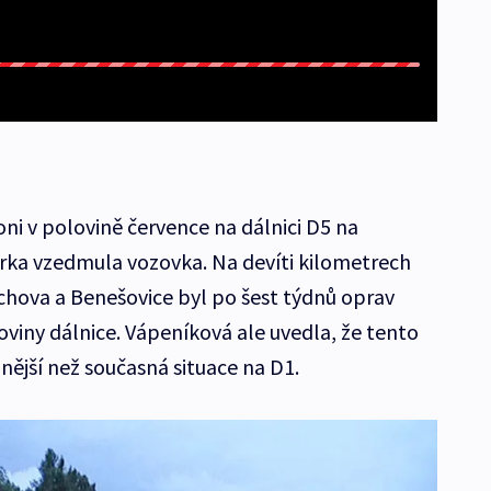
ni v polovině července na dálnici D5 na
rka vzedmula vozovka. Na devíti kilometrech
achova a Benešovice byl po šest týdnů oprav
viny dálnice. Vápeníková ale uvedla, že tento
jší než současná situace na D1.