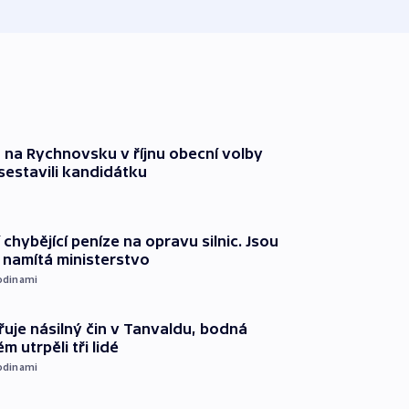
 na Rychnovsku v říjnu obecní volby
estavili kandidátku
 chybějící peníze na opravu silnic. Jsou
namítá ministerstvo
odinami
řuje násilný čin v Tanvaldu, bodná
m utrpěli tři lidé
odinami