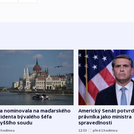
za nominovala na maďarského
Americký Senát potvrd
zidenta bývalého šéfa
právníka jako ministra
vyššího soudu
spravedlnosti
1
hodinou
12:53
před 1
hodinou