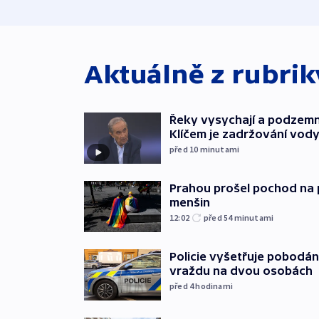
Aktuálně z rubri
Řeky vysychají a podzemn
Klíčem je zadržování vod
před 10
minutami
Prahou prošel pochod na 
menšin
12:02
před 54
minutami
Policie vyšetřuje pobodán
vraždu na dvou osobách
před 4
hodinami