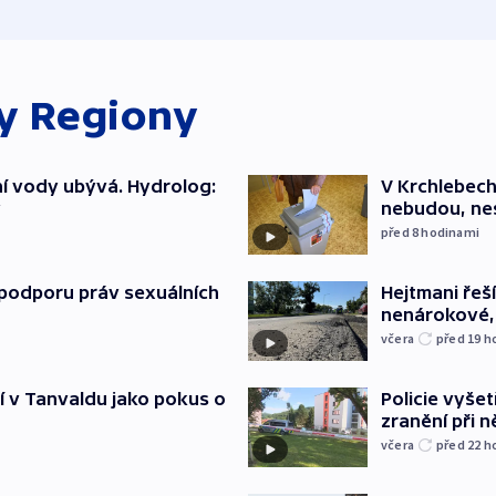
ky
Regiony
í vody ubývá. Hydrolog:
V Krchlebech
y
nebudou, nes
před 8
hodinami
podporu práv sexuálních
Hejtmani řeší
nenárokové, 
včera
před 19
h
í v Tanvaldu jako pokus o
Policie vyšet
zranění při ně
včera
před 22
h