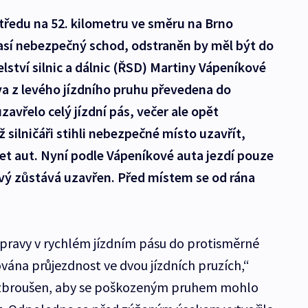
středu na 52. kilometru ve směru na Brno
časí nebezpečný schod, odstraněn by měl být do
lství silnic a dálnic (ŘSD) Martiny Vápeníkové
a z levého jízdního pruhu převedena do
avřelo celý jízdní pás, večer ale opět
 silničáři stihli nebezpečné místo uzavřít,
et aut. Nyní podle Vápeníkové auta jezdí pouze
evý zůstává uzavřen. Před místem se od rána
pravy v rychlém jízdním pásu do protisměrné
ována průjezdnost ve dvou jízdních pruzích,“
t zbroušen, aby se poškozeným pruhem mohlo