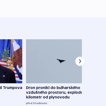
il Trumpova
Dron pronikl do bulharského
Ruský
vzdušného prostoru, explodoval
čtyři 
kilometr od plynovodu
08:20
před 3
hodinami