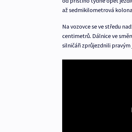
od příštího týdne opět jezd
až sedmikilometrová kolona
Na vozovce se ve středu nadz
centimetrů. Dálnice ve směru
silničáři zprůjezdnili pravý