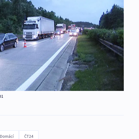
D1
Domácí
ČT24