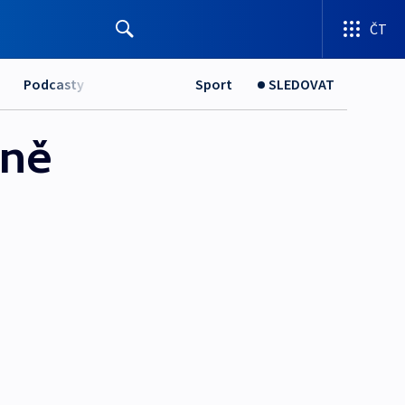
ČT
Podcasty
Sport
SLEDOVAT
čně