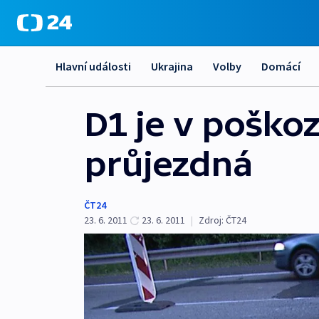
Hlavní události
Ukrajina
Volby
Domácí
D1 je v poško
průjezdná
ČT24
23. 6. 2011
23. 6. 2011
|
Zdroj:
ČT24