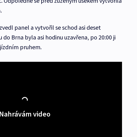
it. Odpoledne se před zúženým úsekem vytvořila
.
vedl panel a vytvořil se schod asi deset
 do Brna byla asi hodinu uzavřena, po 20:00 ji
m jízdním pruhem.
Nahrávám video