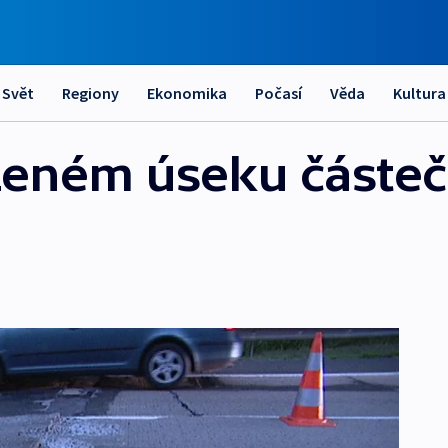
Svět
Regiony
Ekonomika
Počasí
Věda
Kultura
zeném úseku částe