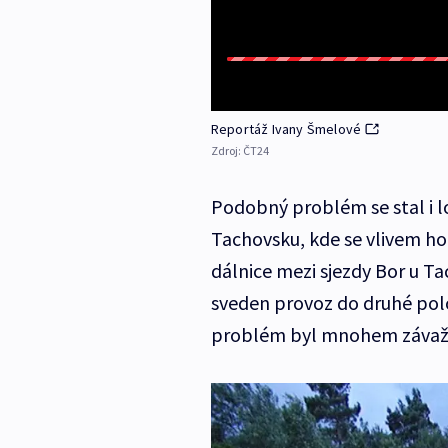
Reportáž Ivany Šmelové
Zdroj:
ČT24
Podobný problém se stal i lo
Tachovsku, kde se vlivem ho
dálnice mezi sjezdy Bor u T
sveden provoz do druhé polo
problém byl mnohem závažně