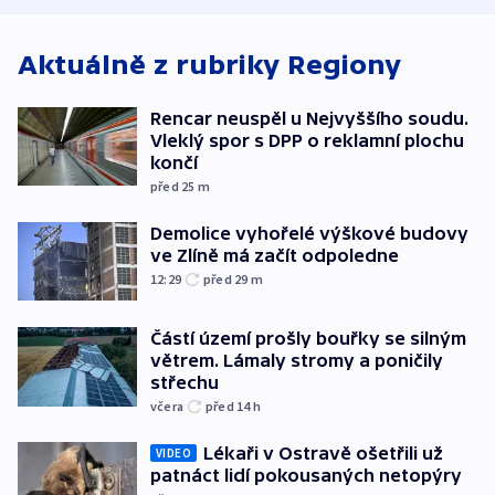
Aktuálně z rubriky
Regiony
Rencar neuspěl u Nejvyššího soudu.
Vleklý spor s DPP o reklamní plochu
končí
před 25
m
Demolice vyhořelé výškové budovy
ve Zlíně má začít odpoledne
12:29
před 29
m
Částí území prošly bouřky se silným
větrem. Lámaly stromy a poničily
střechu
včera
před 14
h
Lékaři v Ostravě ošetřili už
VIDEO
patnáct lidí pokousaných netopýry