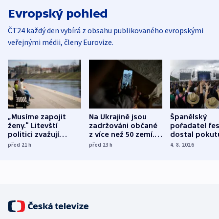
Evropský pohled
ČT24 každý den vybírá z obsahu publikovaného evropskými
veřejnými médii, členy Eurovize.
„Musíme zapojit
Na Ukrajině jsou
Španělský
ženy.“ Litevští
zadržováni občané
pořadatel fes
politici zvažují
z více než 50 zemí.
dostal pokut
dohodu o
Bojovali na straně
nekalé prakti
před 21
h
před 23
h
4. 8. 2026
demografii
Ruska