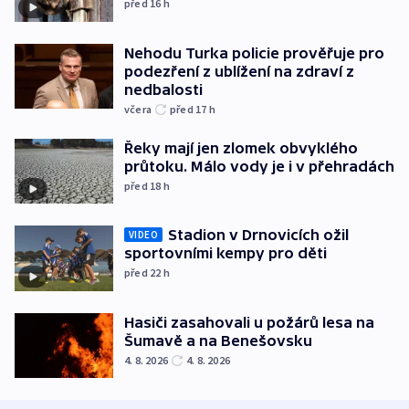
před 16
h
Nehodu Turka policie prověřuje pro
podezření z ublížení na zdraví z
nedbalosti
včera
před 17
h
Řeky mají jen zlomek obvyklého
průtoku. Málo vody je i v přehradách
před 18
h
Stadion v Drnovicích ožil
VIDEO
sportovními kempy pro děti
před 22
h
Hasiči zasahovali u požárů lesa na
Šumavě a na Benešovsku
4. 8. 2026
4. 8. 2026