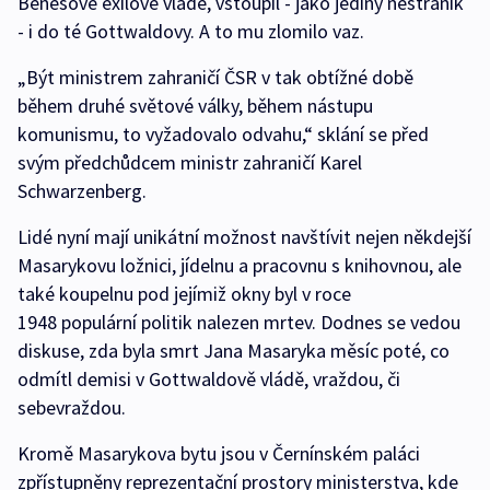
Benešově exilové vládě, vstoupil - jako jediný nestraník
- i do té Gottwaldovy. A to mu zlomilo vaz.
„Být ministrem zahraničí ČSR v tak obtížné době
během druhé světové války, během nástupu
komunismu, to vyžadovalo odvahu,“ sklání se před
svým předchůdcem ministr zahraničí Karel
Schwarzenberg.
Lidé nyní mají unikátní možnost navštívit nejen někdejší
Masarykovu ložnici, jídelnu a pracovnu s knihovnou, ale
také koupelnu pod jejímiž okny byl v roce
1948 populární politik nalezen mrtev. Dodnes se vedou
diskuse, zda byla smrt Jana Masaryka měsíc poté, co
odmítl demisi v Gottwaldově vládě, vraždou, či
sebevraždou.
Kromě Masarykova bytu jsou v Černínském paláci
zpřístupněny reprezentační prostory ministerstva, kde