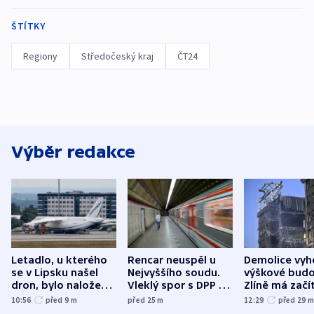
ŠTÍTKY
Regiony
Středočeský kraj
ČT24
Výběr redakce
Letadlo, u kterého
Rencar neuspěl u
Demolice vyh
se v Lipsku našel
Nejvyššího soudu.
výškové budo
dron, bylo naložené
Vleklý spor s DPP o
Zlíně má začí
municí, píší média
reklamní plochu
odpoledne
10:56
před 9
m
před 25
m
12:29
před 29
končí