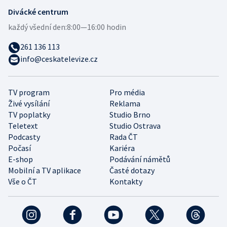
Divácké centrum
každý všední den:
8:00—16:00 hodin
261 136 113
info@ceskatelevize.cz
TV program
Pro média
Živé vysílání
Reklama
TV poplatky
Studio Brno
Teletext
Studio Ostrava
Podcasty
Rada ČT
Počasí
Kariéra
E-shop
Podávání námětů
Mobilní a TV aplikace
Časté dotazy
Vše o ČT
Kontakty