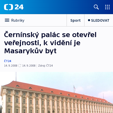
Sport
SLEDOVAT
Rubriky
Černínský palác se otevřel
veřejnosti, k vidění je
Masarykův byt
ČT24
14. 9. 2008
14. 9. 2008
|
Zdroj:
ČT24