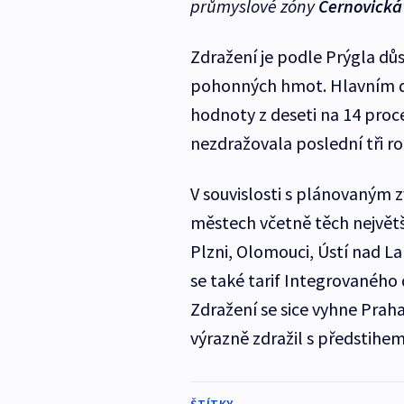
průmyslové zóny
Černovická
Zdražení je podle Prýgla důs
pohonných hmot. Hlavním d
hodnoty z deseti na 14 proce
nezdražovala poslední tři r
V souvislosti s plánovaným
městech včetně těch největš
Plzni, Olomouci, Ústí nad L
se také tarif Integrovanéh
Zdražení se sice vyhne Praha
výrazně zdražil s předstihem 
ŠTÍTKY