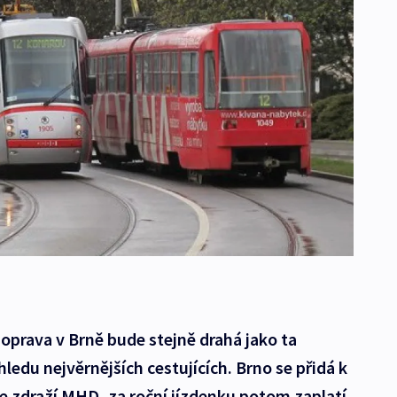
prava v Brně bude stejně drahá jako ta
ledu nejvěrnějších cestujících. Brno se přidá k
e zdraží MHD, za roční jízdenku potom zaplatí