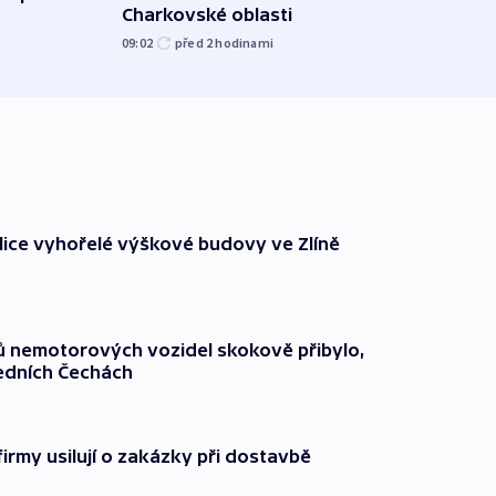
Charkovské oblasti
namí
09:02
před 2
hodinami
09:15
ice vyhořelé výškové budovy ve Zlíně
čů nemotorových vozidel skokově přibylo,
ředních Čechách
firmy usilují o zakázky při dostavbě