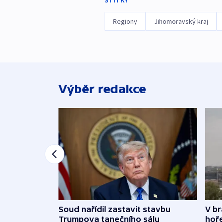
Regiony
Jihomoravský kraj
Výběr redakce
Soud nařídil zastavit stavbu
V br
Trumpova tanečního sálu
hoř