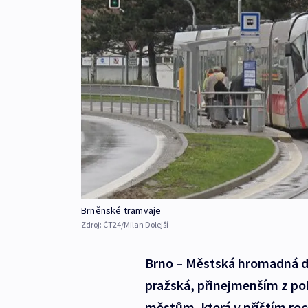
Brněnské tramvaje
Zdroj:
ČT24/Milan Dolejší
Brno – Městská hromadná do
pražská, přinejmenším z poh
městům, která v příštím roc