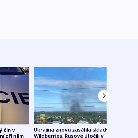
Ukrajina znovu zasáhla sklady
ý čin v
Hejtm
Wildberries. Rusové útočili v
ní při něm
oprav