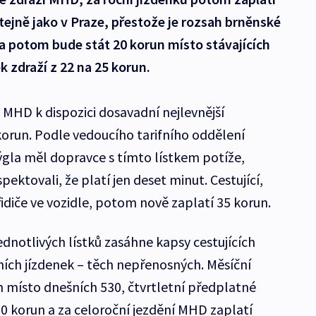
stejně jako v Praze, přestože je rozsah brněnské
a potom bude stát 20 korun místo stávajících
k zdraží z 22 na 25 korun.
MHD k dispozici dosavadní nejlevnější
korun. Podle vedoucího tarifního oddělení
gla měl dopravce s tímto lístkem potíže,
pektovali, že platí jen deset minut. Cestující,
řidiče ve vozidle, potom nově zaplatí 35 korun.
jednotlivých lístků zasáhne kapsy cestujících
ích jízdenek – těch nepřenosných. Měsíční
n místo dnešních 530, čtvrtletní předplatné
70 korun a za celoroční jezdění MHD zaplatí