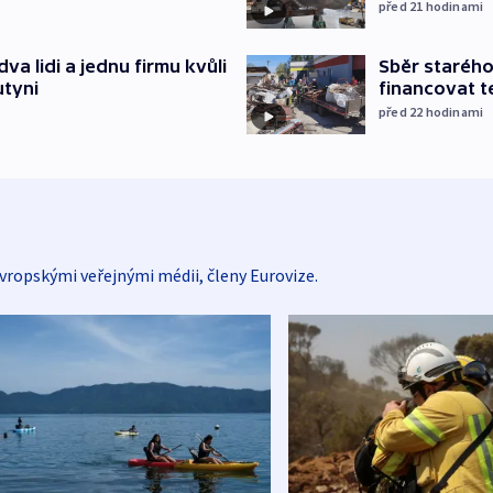
před 21
hodinami
Sběr staréh
va lidi a jednu firmu kvůli
financovat t
utyni
před 22
hodinami
vropskými veřejnými médii, členy Eurovize.