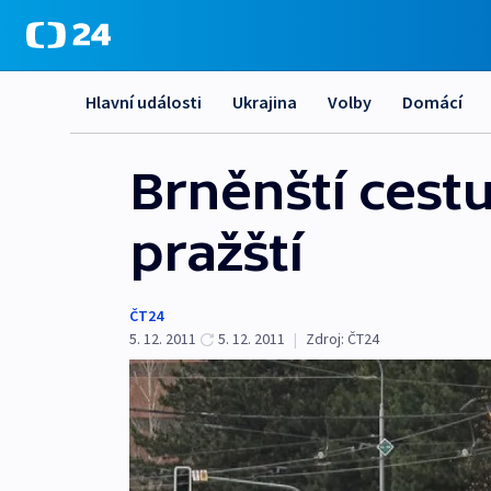
Hlavní události
Ukrajina
Volby
Domácí
Brněnští cestu
pražští
ČT24
5. 12. 2011
5. 12. 2011
|
Zdroj:
ČT24