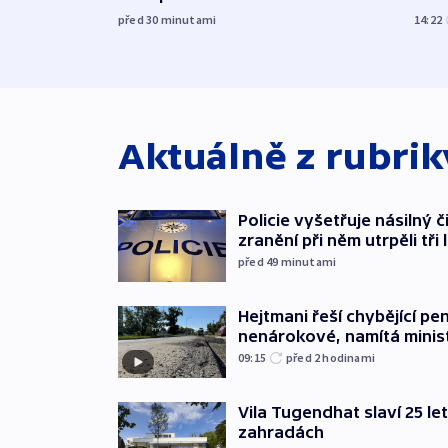
před 30
minutami
14:22
Aktuálně z rubri
Policie vyšetřuje násilný 
zranění při něm utrpěli tři 
před 49
minutami
Hejtmani řeší chybějící pen
nenárokové, namítá minis
09:15
před 2
hodinami
Vila Tugendhat slaví 25 le
zahradách