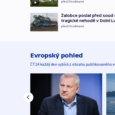
před 3
hodinami
Žalobce poslal před soud d
tragické nehodě v Dolní L
před 5
hodinami
Evropský pohled
ČT24 každý den vybírá z obsahu publikovaného e