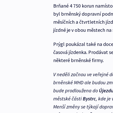
Brňané 4 750 korun namísto s
byl brněnský dopravní podni
měsíčních a čtvrtletních jízd
jízdné je v obou městech na s
Prýgl poukázal také na doc
časová jízdenka. Prodávat se
některé brněnské firmy.
V neděli začnou ve veřejné do
brněnské MHD ale budou zm
bude prodloužena do
Újezdu
městské části
Bystrc
, kde je
Menší změny se týkají dopra