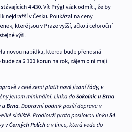
távajících 4 430. Vít Prýgl však odmítl, že by
k nejdražší v Česku. Poukázal na ceny
enek, které jsou v Praze vyšší, ačkoli celoroční
tejné výši.
ela novou nabídku, kterou bude přenosná
 bude za 6 100 korun na rok, zájem o ni mají
pravě v celé zemi platit nové jízdní řády, v
ěny jenom minimální. Linka do
Sokolnic u Brna
 u Brna
. Dopravní podnik posílí dopravu v
 velké sídliště. Prodlouží proto posilovou linku
54
.
vy v
Černých Polích
a v lince, která vede do