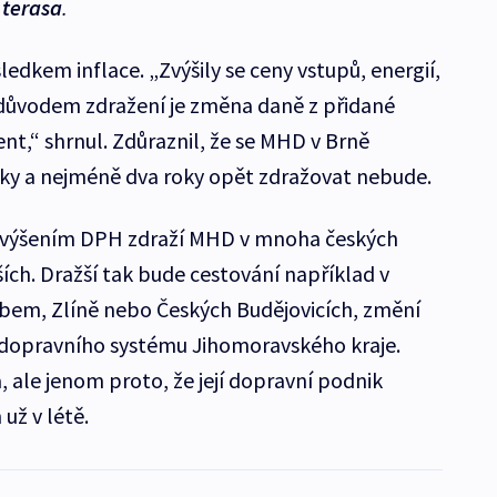
 terasa
.
ledkem inflace. „Zvýšily se ceny vstupů, energií,
ůvodem zdražení je změna daně z přidané
nt,“ shrnul. Zdůraznil, že se MHD v Brně
oky a nejméně dva roky opět zdražovat nebude.
 zvýšením DPH zdraží MHD v mnoha českých
ích. Dražší tak bude cestování například v
abem, Zlíně nebo Českých Budějovicích, změní
o dopravního systému Jihomoravského kraje.
, ale jenom proto, že její dopravní podnik
už v létě.