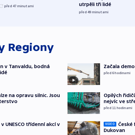
utrpěli tři lidé
před 47
minutami
před 49
minutami
ky
Regiony
čin v Tanvaldu, bodná
Začala demol
lidé
před 6
hodinami
íze na opravu silnic. Jsou
Opilých řidi
terstvo
nejvíc ve st
před 11
hodinami
České 
t v UNESCO třídenní akcí v
VIDEO
Dukovan