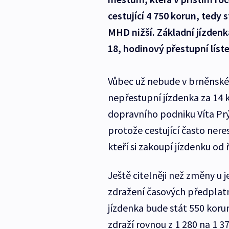
cestující 4 750 korun, tedy 
MHD nižší. Základní jízdenk
18, hodinový přestupní líste
Vůbec už nebude v brněnské 
nepřestupní jízdenka za 14 
dopravního podniku Víta Prý
protože cestující často neres
kteří si zakoupí jízdenku od 
Ještě citelněji než změny u 
zdražení časových předplatn
jízdenka bude stát 550 koru
zdraží rovnou z 1 280 na 1 3