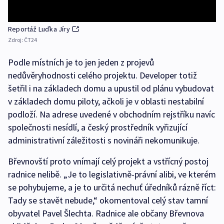
Reportáž Luďka Jíry
Zdroj:
ČT24
Podle místních je to jen jeden z projevů
nedůvěryhodnosti celého projektu. Developer totiž
šetřil i na základech domu a upustil od plánu vybudovat
v základech domu piloty, ačkoli je v oblasti nestabilní
podloží. Na adrese uvedené v obchodním rejstříku navíc
společnosti nesídlí, a český prostředník vyřizující
administrativní záležitosti s novináři nekomunikuje.
Břevnovští proto vnímají celý projekt a vstřícný postoj
radnice nelibě. „Je to legislativně-právní alibi, ve kterém
se pohybujeme, a je to určitá nechuť úředníků rázně říct:
Tady se stavět nebude,“ okomentoval celý stav tamní
obyvatel Pavel Šlechta. Radnice ale občany Břevnova