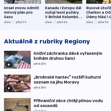
Izrael znovu odmítl
Kanadu i Evropu dál
Rusové útočil
mírový plán pro
sužují lesní požáry.
Charkov a Od
Gazu
V Britské Kolumbii
Údery hlásí i 
evakuovali tisíce lidí
Bělgorodu
včera
před 5
h
včera
před 6
h
včera
před 9
h
Aktuálně z rubriky
Regiony
Knižní záchranka dává vyřazeným
knihám druhou šanci
před 18
h
„Brněnské hantec“ rozšíří kulturní
seznam na jihu Moravy
před 20
h
Příhraniční obce chtějí pitnou vodu
od sousedů
před 21
h