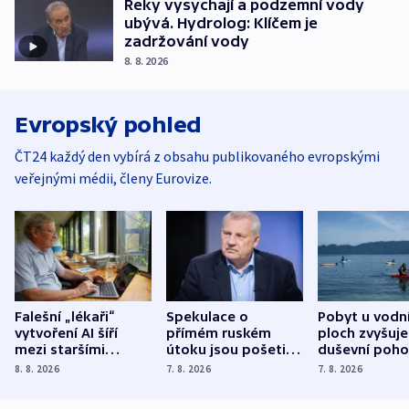
Řeky vysychají a podzemní vody
ubývá. Hydrolog: Klíčem je
zadržování vody
8. 8. 2026
Evropský pohled
ČT24 každý den vybírá z obsahu publikovaného evropskými
veřejnými médii, členy Eurovize.
Falešní „lékaři“
Spekulace o
Pobyt u vodn
vytvoření AI šíří
přímém ruském
ploch zvyšuje
mezi staršími
útoku jsou pošetilé,
duševní poho
Poláky nebezpečné
míní estonský
ukázala
8. 8. 2026
7. 8. 2026
7. 8. 2026
zdravotní rady
bezpečnostní
mezinárodní 
expert