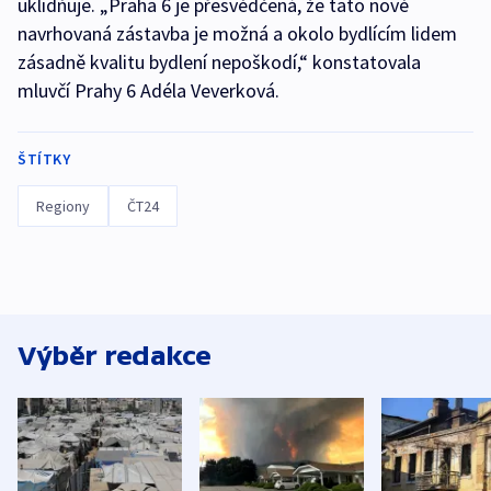
uklidňuje. „Praha 6 je přesvědčená, že tato nově
navrhovaná zástavba je možná a okolo bydlícím lidem
zásadně kvalitu bydlení nepoškodí,“ konstatovala
mluvčí Prahy 6 Adéla Veverková.
ŠTÍTKY
Regiony
ČT24
Výběr redakce