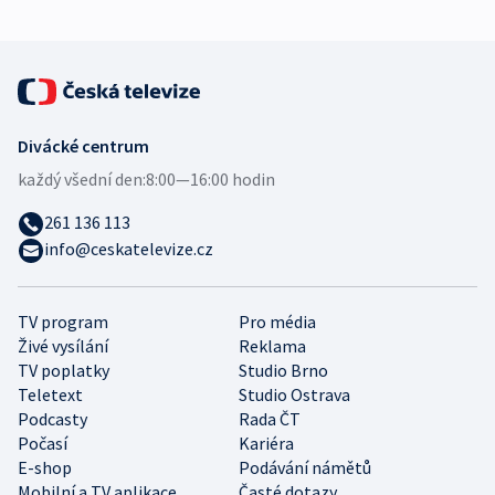
Divácké centrum
každý všední den:
8:00—16:00 hodin
261 136 113
info@ceskatelevize.cz
TV program
Pro média
Živé vysílání
Reklama
TV poplatky
Studio Brno
Teletext
Studio Ostrava
Podcasty
Rada ČT
Počasí
Kariéra
E-shop
Podávání námětů
Mobilní a TV aplikace
Časté dotazy