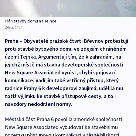
Plán stavby domu na Tejnce
Zdroj:
ČT24
Praha – Obyvatelé pražské čtvrti Břevnov protestují
proti stavbě bytového domu ve zdejším chráněném
území Tejnka. Argumentují tím, že k zahradám, na
jejichž místě má stavba developerské společnosti
New Square Associated vyrůst, chybí spojovací
komunikace. Vadí jim také vstřícný přístup, který
radnice Prahy 6 k developerovi zaujímá; udělila mu
totiž výjimku ke stavbě přístupové cesty, a to i
navzdory nedodržení normy.
Městská část Praha 6 povolila americké společnosti
New Square Associated vybudovat ke stavebnímu
pozemku přístupovou komunikaci v těsné blízkosti