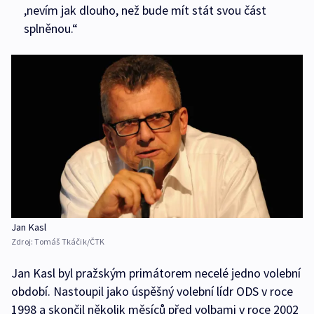
,nevím jak dlouho, než bude mít stát svou část
splněnou.“
Jan Kasl
Zdroj:
Tomáš Tkáčik/ČTK
Jan Kasl byl pražským primátorem necelé jedno volební
období. Nastoupil jako úspěšný volební lídr ODS v roce
1998 a skončil několik měsíců před volbami v roce 2002