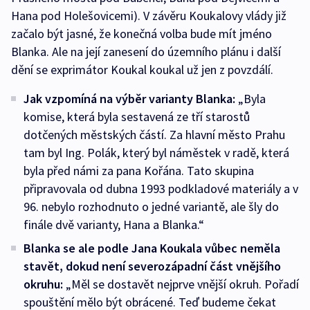
Hana pod Holešovicemi). V závěru Koukalovy vlády již
začalo být jasné, že konečná volba bude mít jméno
Blanka. Ale na její zanesení do územního plánu i další
dění se exprimátor Koukal koukal už jen z povzdálí.
Jak vzpomíná na výběr varianty Blanka:
„Byla
komise, která byla sestavená ze tří starostů
dotčených městských částí. Za hlavní město Prahu
tam byl Ing. Polák, který byl náměstek v radě, která
byla před námi za pana Kořána. Tato skupina
připravovala od dubna 1993 podkladové materiály a v
96. nebylo rozhodnuto o jedné variantě, ale šly do
finále dvě varianty, Hana a Blanka.“
Blanka se ale podle Jana Koukala vůbec neměla
stavět, dokud není severozápadní část vnějšího
okruhu:
„Měl se dostavět nejprve vnější okruh. Pořadí
spouštění mělo být obrácené. Teď budeme čekat