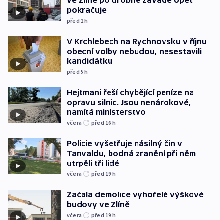
ve Zlíně po drobné závadě opět
pokračuje
před 2
h
V Krchlebech na Rychnovsku v říjnu
obecní volby nebudou, nesestavili
kandidátku
před 5
h
Hejtmani řeší chybějící peníze na
opravu silnic. Jsou nenárokové,
namítá ministerstvo
včera
před 16
h
Policie vyšetřuje násilný čin v
Tanvaldu, bodná zranění při něm
utrpěli tři lidé
včera
před 19
h
Začala demolice vyhořelé výškové
budovy ve Zlíně
včera
před 19
h