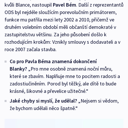
kvůli Blance, nastoupil
Pavel Bém
. Další z reprezentantů
ODS byl nejdéle sloužícím porevolučním primátorem,
funkce mu patřila mezi lety 2002 a 2010, přičemž ve
druhém volebním období měli občanští demokraté v
zastupitelstvu většinu. Za jeho působení došlo k
rozhodujícím krokům: Vznikly smlouvy s dodavateli a v
roce 2007 začala stavba.
Co pro Pavla Béma znamená dokončení
Blanky?
„Pro mne osobně znamená noční můru,
které se zbavím. Naplňuje mne to pocitem radosti a
zadostiučiněním. Porod byl těžký, ale dítě to bude
krásné, šikovné a převelice užitečné.“
Jaké chyby si myslí, že udělal?
„Nejsem si vědom,
že bychom udělali něco špatně.“