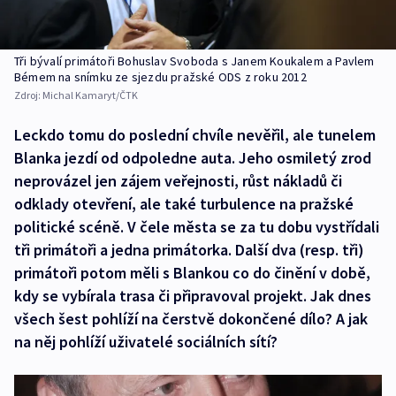
Tři bývalí primátoři Bohuslav Svoboda s Janem Koukalem a Pavlem
Bémem na snímku ze sjezdu pražské ODS z roku 2012
Zdroj:
Michal Kamaryt/ČTK
Leckdo tomu do poslední chvíle nevěřil, ale tunelem
Blanka jezdí od odpoledne auta. Jeho osmiletý zrod
neprovázel jen zájem veřejnosti, růst nákladů či
odklady otevření, ale také turbulence na pražské
politické scéně. V čele města se za tu dobu vystřídali
tři primátoři a jedna primátorka. Další dva (resp. tři)
primátoři potom měli s Blankou co do činění v době,
kdy se vybírala trasa či připravoval projekt. Jak dnes
všech šest pohlíží na čerstvě dokončené dílo? A jak
na něj pohlíží uživatelé sociálních sítí?