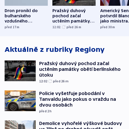
Dron pronikl do
Pražský duhový
Americký Sen
bulharského
pochod začal
potvrdil Blan
vzdušného
uctěním památky
jako ministra
prostoru,
obětí berlínského
spravedlnost
před 17
m
12:02
před 26
m
před 30
m
explodoval kilometr
útoku
od plynovodu
Aktuálně z rubriky
Regiony
Pražský duhový pochod začal
uctěním památky obětí berlínského
útoku
12:02
před 26
m
Policie vyšetřuje pobodání v
Tanvaldu jako pokus o vraždu na
dvou osobách
před 2
h
Demolice vyhořelé výškové budovy