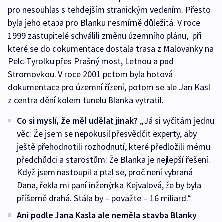
pro nesouhlas s tehdejším stranickým vedením. Přesto
byla jeho etapa pro Blanku nesmírně důležitá. V roce
1999 zastupitelé schválili změnu územního plánu, při
které se do dokumentace dostala trasa z Malovanky na
Pelc-Tyrolku přes Prašný most, Letnou a pod
Stromovkou. V roce 2001 potom byla hotová
dokumentace pro územní řízení, potom se ale Jan Kasl
z centra dění kolem tunelu Blanka vytratil.
Co si myslí, že měl udělat jinak?
„Já si vyčítám jednu
věc: Že jsem se nepokusil přesvědčit experty, aby
ještě přehodnotili rozhodnutí, které předložili mému
předchůdci a starostům: Že Blanka je nejlepší řešení.
Když jsem nastoupil a ptal se, proč není vybraná
Dana, řekla mi paní inženýrka Kejvalová, že by byla
příšerně drahá. Stála by – považte – 16 miliard.“
Ani podle Jana Kasla ale neměla stavba Blanky