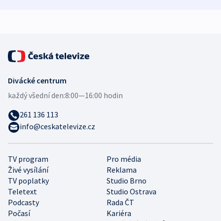
zdravotní rady
bezpečnostní
mezinárodní 
expert
Divácké centrum
každý všední den:
8:00—16:00 hodin
261 136 113
info@ceskatelevize.cz
TV program
Pro média
Živé vysílání
Reklama
TV poplatky
Studio Brno
Teletext
Studio Ostrava
Podcasty
Rada ČT
Počasí
Kariéra