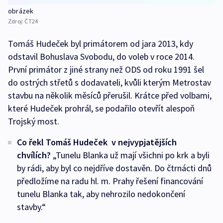
obrázek
Zdroj:
ČT24
Tomáš Hudeček byl primátorem od jara 2013, kdy
odstavil Bohuslava Svobodu, do voleb v roce 2014.
První primátor z jiné strany než ODS od roku 1991 šel
do ostrých střetů s dodavateli, kvůli kterým Metrostav
stavbu na několik měsíců přerušil. Krátce před volbami,
které Hudeček prohrál, se podařilo otevřít alespoň
Trojský most.
Co řekl Tomáš Hudeček v nejvypjatějších
chvílích?
„Tunelu Blanka už mají všichni po krk a byli
by rádi, aby byl co nejdříve dostavěn. Do čtrnácti dnů
předložíme na radu hl. m. Prahy řešení financování
tunelu Blanka tak, aby nehrozilo nedokončení
stavby.“