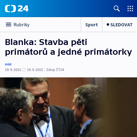
Sport
SLEDOVAT
Rubriky
Blanka: Stavba pěti
primátorů a jedné primátorky
mld
19. 9. 2015
19. 9. 2015
|
Zdroj:
ČT24