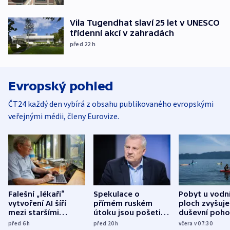
Vila Tugendhat slaví 25 let v UNESCO
třídenní akcí v zahradách
před 22
h
Evropský pohled
ČT24 každý den vybírá z obsahu publikovaného evropskými
veřejnými médii, členy Eurovize.
Falešní „lékaři“
Spekulace o
Pobyt u vodn
vytvoření AI šíří
přímém ruském
ploch zvyšuje
mezi staršími
útoku jsou pošetilé,
duševní poho
Poláky nebezpečné
míní estonský
ukázala
před 6
h
před 20
h
včera v 07:30