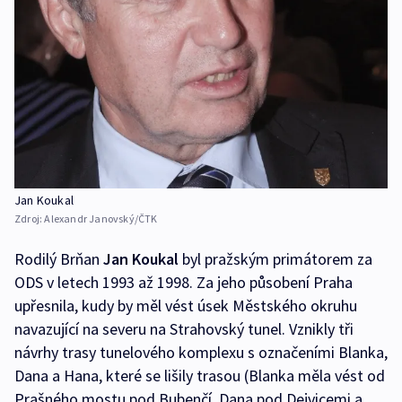
Jan Koukal
Zdroj:
Alexandr Janovský/ČTK
Rodilý Brňan
Jan Koukal
byl pražským primátorem za
ODS v letech 1993 až 1998. Za jeho působení Praha
upřesnila, kudy by měl vést úsek Městského okruhu
navazující na severu na Strahovský tunel. Vznikly tři
návrhy trasy tunelového komplexu s označeními Blanka,
Dana a Hana, které se lišily trasou (Blanka měla vést od
Prašného mostu pod Bubenčí, Dana pod Dejvicemi a