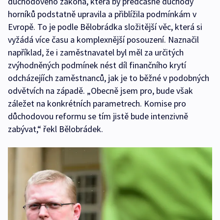
důchodového zákona, která by předčasné důchody
horníků podstatně upravila a přiblížila podmínkám v
Evropě. To je podle Bělobrádka složitější věc, která si
vyžádá více času a komplexnější posouzení. Naznačil
například, že i zaměstnavatel byl měl za určitých
zvýhodněných podmínek nést díl finančního krytí
odcházejíích zaměstnanců, jak je to běžné v podobných
odvětvích na západě. „Obecně jsem pro, bude však
záležet na konkrétních parametrech. Komise pro
důchodovou reformu se tím jistě bude intenzivně
zabývat,“ řekl Bělobrádek.