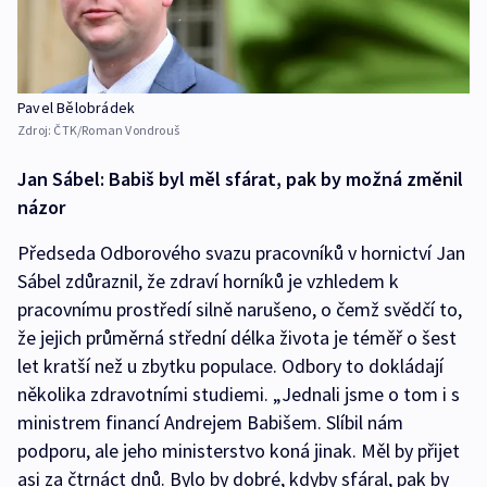
Pavel Bělobrádek
Zdroj:
ČTK/Roman Vondrouš
Jan Sábel: Babiš byl měl sfárat, pak by možná změnil
názor
Předseda Odborového svazu pracovníků v hornictví Jan
Sábel zdůraznil, že zdraví horníků je vzhledem k
pracovnímu prostředí silně narušeno, o čemž svědčí to,
že jejich průměrná střední délka života je téměř o šest
let kratší než u zbytku populace. Odbory to dokládají
několika zdravotními studiemi. „Jednali jsme o tom i s
ministrem financí Andrejem Babišem. Slíbil nám
podporu, ale jeho ministerstvo koná jinak. Měl by přijet
asi za čtrnáct dnů. Bylo by dobré, kdyby sfáral, pak by