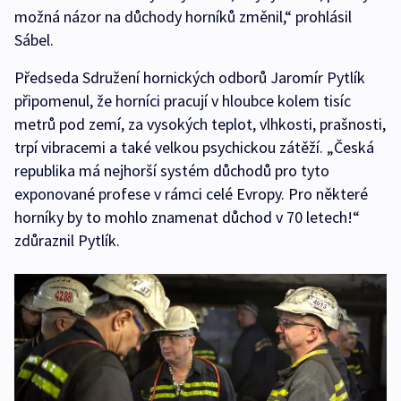
možná názor na důchody horníků změnil,“ prohlásil
Sábel.
Předseda Sdružení hornických odborů Jaromír Pytlík
připomenul, že horníci pracují v hloubce kolem tisíc
metrů pod zemí, za vysokých teplot, vlhkosti, prašnosti,
trpí vibracemi a také velkou psychickou zátěží. „Česká
republika má nejhorší systém důchodů pro tyto
exponované profese v rámci celé Evropy. Pro některé
horníky by to mohlo znamenat důchod v 70 letech!“
zdůraznil Pytlík.