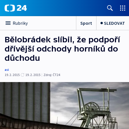
Sport
SLEDOVAT
Rubriky
Bělobrádek slíbil, že podpoří
dřívější odchody horníků do
důchodu
asi
19. 2. 2015
19. 2. 2015
|
Zdroj:
ČT24