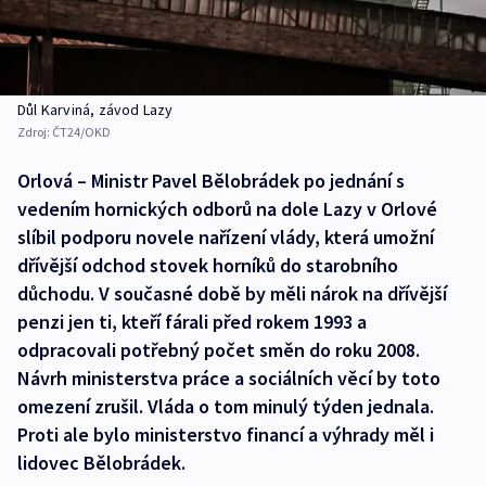
Důl Karviná, závod Lazy
Zdroj:
ČT24/OKD
Orlová – Ministr Pavel Bělobrádek po jednání s
vedením hornických odborů na dole Lazy v Orlové
slíbil podporu novele nařízení vlády, která umožní
dřívější odchod stovek horníků do starobního
důchodu. V současné době by měli nárok na dřívější
penzi jen ti, kteří fárali před rokem 1993 a
odpracovali potřebný počet směn do roku 2008.
Návrh ministerstva práce a sociálních věcí by toto
omezení zrušil. Vláda o tom minulý týden jednala.
Proti ale bylo ministerstvo financí a výhrady měl i
lidovec Bělobrádek.