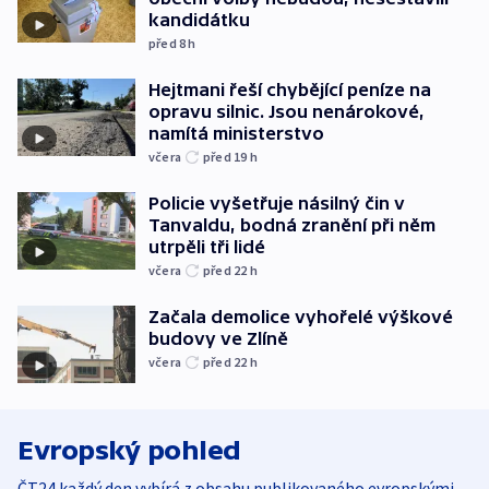
kandidátku
před 8
h
Hejtmani řeší chybějící peníze na
opravu silnic. Jsou nenárokové,
namítá ministerstvo
včera
před 19
h
Policie vyšetřuje násilný čin v
Tanvaldu, bodná zranění při něm
utrpěli tři lidé
včera
před 22
h
Začala demolice vyhořelé výškové
budovy ve Zlíně
včera
před 22
h
Evropský pohled
ČT24 každý den vybírá z obsahu publikovaného evropskými