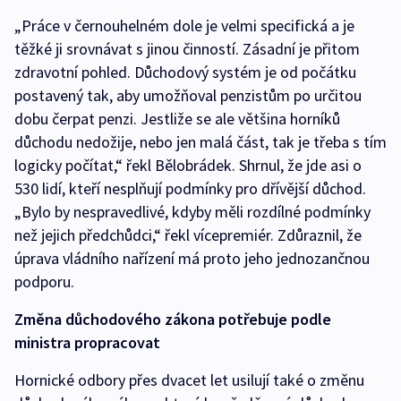
„Práce v černouhelném dole je velmi specifická a je
těžké ji srovnávat s jinou činností. Zásadní je přitom
zdravotní pohled. Důchodový systém je od počátku
postavený tak, aby umožňoval penzistům po určitou
dobu čerpat penzi. Jestliže se ale většina horníků
důchodu nedožije, nebo jen malá část, tak je třeba s tím
logicky počítat,“ řekl Bělobrádek. Shrnul, že jde asi o
530 lidí, kteří nesplňují podmínky pro dřívější důchod.
„Bylo by nespravedlivé, kdyby měli rozdílné podmínky
než jejich předchůdci,“ řekl vícepremiér. Zdůraznil, že
úprava vládního nařízení má proto jeho jednozančnou
podporu.
Změna důchodového zákona potřebuje podle
ministra propracovat
Hornické odbory přes dvacet let usilují také o změnu