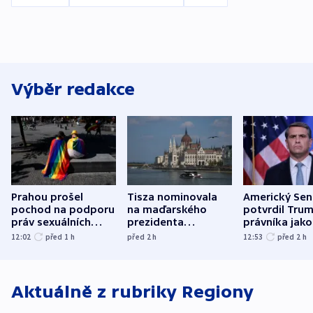
Výběr redakce
Prahou prošel
Tisza nominovala
Americký Sen
pochod na podporu
na maďarského
potvrdil Tru
práv sexuálních
prezidenta
právníka jako
menšin
bývalého šéfa
ministra
12:02
před 1
h
před 2
h
12:53
před 2
h
nejvyššího soudu
spravedlnost
Aktuálně z rubriky
Regiony