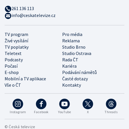
261 136 113
info@ceskatelevize.cz
TV program
Pro média
Živé vysílání
Reklama
TV poplatky
Studio Brno
Teletext
Studio Ostrava
Podcasty
Rada ČT
Počasí
Kariéra
E-shop
Podávání námětů
Mobilní a TV aplikace
Časté dotazy
Vše o ČT
Kontakty
Instagram
Facebook
YouTube
X
Threads
© Česká televize