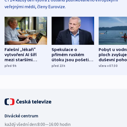
veřejnými médii, členy Eurovize.
Falešní „lékaři“
Spekulace o
Pobyt u vodn
vytvoření AI šíří
přímém ruském
ploch zvyšuje
mezi staršími
útoku jsou pošetilé,
duševní poho
Poláky nebezpečné
míní estonský
ukázala
před 9
h
před 23
h
včera v 07:30
zdravotní rady
bezpečnostní
mezinárodní 
expert
Divácké centrum
každý všední den:
8:00—16:00 hodin