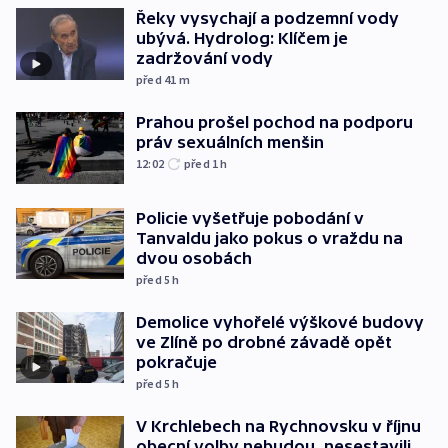
Řeky vysychají a podzemní vody
ubývá. Hydrolog: Klíčem je
zadržování vody
před 41
m
Prahou prošel pochod na podporu
práv sexuálních menšin
12:02
před 1
h
Policie vyšetřuje pobodání v
Tanvaldu jako pokus o vraždu na
dvou osobách
před 5
h
Demolice vyhořelé výškové budovy
ve Zlíně po drobné závadě opět
pokračuje
před 5
h
V Krchlebech na Rychnovsku v říjnu
obecní volby nebudou, nesestavili