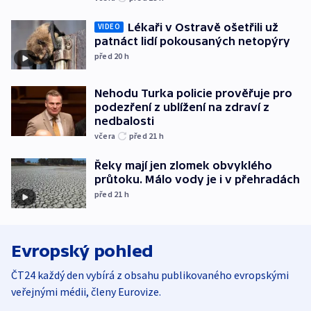
Lékaři v Ostravě ošetřili už
VIDEO
patnáct lidí pokousaných netopýry
před 20
h
Nehodu Turka policie prověřuje pro
podezření z ublížení na zdraví z
nedbalosti
včera
před 21
h
Řeky mají jen zlomek obvyklého
průtoku. Málo vody je i v přehradách
před 21
h
Evropský pohled
ČT24 každý den vybírá z obsahu publikovaného evropskými
veřejnými médii, členy Eurovize.