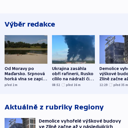
Výběr redakce
Od Moravy po
Ukrajina zasáhla
Demolice vyh
Maďarsko. Srpnová
obří rafinerii, Rusko
výškové budo
horká vlna se zapíše
cílilo na nádraží či
Zlíně začne a
do dějin
autobus
následujících
před 2
m
08:52
před 16
m
12:29
před 35
klimatologie
Aktuálně z rubriky
Regiony
Demolice vyhořelé výškové budovy
ve Zlíně začne až v následujících