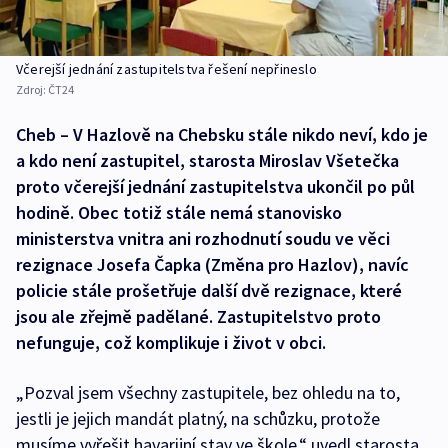
Včerejší jednání zastupitelstva řešení nepřineslo
Zdroj:
ČT24
Cheb – V Hazlově na Chebsku stále nikdo neví, kdo je
a kdo není zastupitel, starosta Miroslav Všetečka
proto včerejší jednání zastupitelstva ukončil po půl
hodině. Obec totiž stále nemá stanovisko
ministerstva vnitra ani rozhodnutí soudu ve věci
rezignace Josefa Čapka (Změna pro Hazlov), navíc
policie stále prošetřuje další dvě rezignace, které
jsou ale zřejmě padělané. Zastupitelstvo proto
nefunguje, což komplikuje i život v obci.
„Pozval jsem všechny zastupitele, bez ohledu na to,
jestli je jejich mandát platný, na schůzku, protože
musíme vyřešit havarijní stav ve škole,“ uvedl starosta.