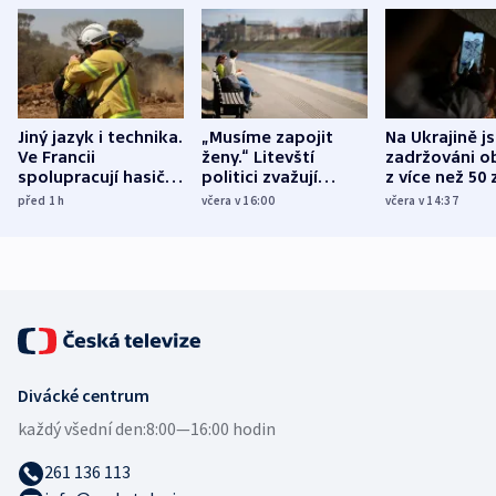
Jiný jazyk i technika.
„Musíme zapojit
Na Ukrajině j
Ve Francii
ženy.“ Litevští
zadržováni o
spolupracují hasiči z
politici zvažují
z více než 50 
různých zemí
dohodu o
Bojovali na s
před 1
h
včera v 16:00
včera v 14:37
demografii
Ruska
Divácké centrum
každý všední den:
8:00—16:00 hodin
261 136 113