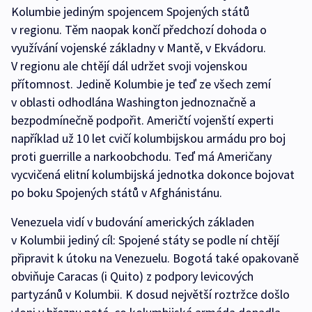
Kolumbie jediným spojencem Spojených států
v regionu. Těm naopak končí předchozí dohoda o
využívání vojenské základny v Mantě, v Ekvádoru.
V regionu ale chtějí dál udržet svoji vojenskou
přítomnost. Jedině Kolumbie je teď ze všech zemí
v oblasti odhodlána Washington jednoznačně a
bezpodmínečně podpořit. Američtí vojenští experti
například už 10 let cvičí kolumbijskou armádu pro boj
proti guerrille a narkoobchodu. Teď má Američany
vycvičená elitní kolumbijská jednotka dokonce bojovat
po boku Spojených států v Afghánistánu.
Venezuela vidí v budování amerických základen
v Kolumbii jediný cíl: Spojené státy se podle ní chtějí
připravit k útoku na Venezuelu. Bogotá také opakovaně
obviňuje Caracas (i Quito) z podpory levicových
partyzánů v Kolumbii. K dosud největší roztržce došlo