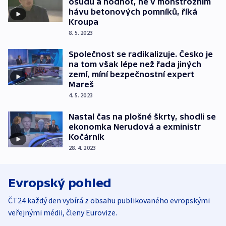
osudů a hodnot, ne v monstrózním
hávu betonových pomníků, říká
Kroupa
8. 5. 2023
Společnost se radikalizuje. Česko je
na tom však lépe než řada jiných
zemí, míní bezpečnostní expert
Mareš
4. 5. 2023
Nastal čas na plošné škrty, shodli se
ekonomka Nerudová a exministr
Kočárník
28. 4. 2023
Evropský pohled
ČT24 každý den vybírá z obsahu publikovaného evropskými
veřejnými médii, členy Eurovize.