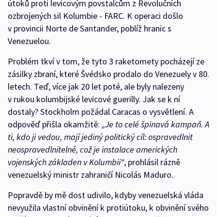
útoků proti levicovým povstalcům z Revolučních
ozbrojených sil Kolumbie - FARC. K operaci došlo
v provincii Norte de Santander, poblíž hranic s
Venezuelou.
Problém tkví v tom, že tyto 3 raketomety pocházejí ze
zásilky zbraní, které Švédsko prodalo do Venezuely v 80.
letech. Teď, více jak 20 let poté, ale byly nalezeny
v rukou kolumbijské levicové guerilly. Jak se k ní
dostaly? Stockholm požádal Caracas o vysvětlení. A
odpověď přišla okamžitě:
„Je to celé špinavá kampaň. A
ti, kdo ji vedou, mají jediný politický cíl: ospravedlnit
neospravedlnitelné, což je instalace amerických
vojenských základen v Kolumbii“
, prohlásil rázně
venezuelský ministr zahraničí Nicolás Maduro.
Popravdě by mě dost udivilo, kdyby venezuelská vláda
nevyužila vlastní obvinění k protiútoku, k obvinění svého