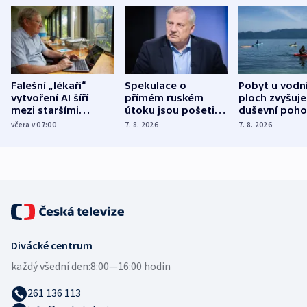
Falešní „lékaři“
Spekulace o
Pobyt u vodn
vytvoření AI šíří
přímém ruském
ploch zvyšuje
mezi staršími
útoku jsou pošetilé,
duševní poho
Poláky nebezpečné
míní estonský
ukázala
včera v 07:00
7. 8. 2026
7. 8. 2026
zdravotní rady
bezpečnostní
mezinárodní 
expert
Divácké centrum
každý všední den:
8:00—16:00 hodin
261 136 113