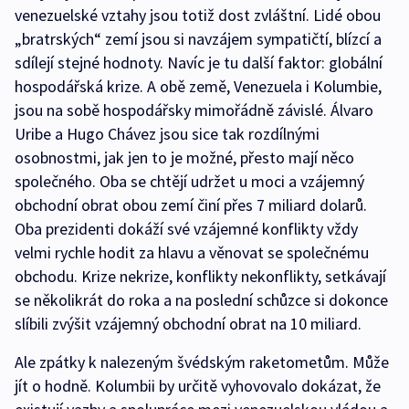
venezuelské vztahy jsou totiž dost zvláštní. Lidé obou
„bratrských“ zemí jsou si navzájem sympatičtí, blízcí a
sdílejí stejné hodnoty. Navíc je tu další faktor: globální
hospodářská krize. A obě země, Venezuela i Kolumbie,
jsou na sobě hospodářsky mimořádně závislé. Álvaro
Uribe a Hugo Chávez jsou sice tak rozdílnými
osobnostmi, jak jen to je možné, přesto mají něco
společného. Oba se chtějí udržet u moci a vzájemný
obchodní obrat obou zemí činí přes 7 miliard dolarů.
Oba prezidenti dokáží své vzájemné konflikty vždy
velmi rychle hodit za hlavu a věnovat se společnému
obchodu. Krize nekrize, konflikty nekonflikty, setkávají
se několikrát do roka a na poslední schůzce si dokonce
slíbili zvýšit vzájemný obchodní obrat na 10 miliard.
Ale zpátky k nalezeným švédským raketometům. Může
jít o hodně. Kolumbii by určitě vyhovovalo dokázat, že