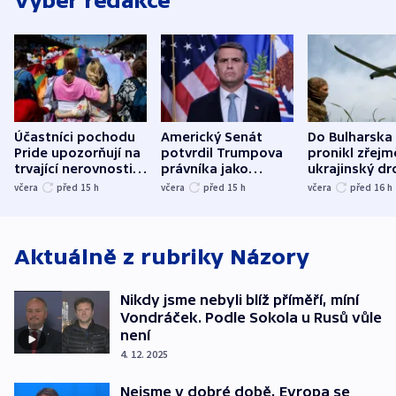
Výběr redakce
Účastníci pochodu
Americký Senát
Do Bulharska
Pride upozorňují na
potvrdil Trumpova
pronikl zřejm
trvající nerovnosti i
právníka jako
ukrajinský dr
společenskou
ministra
explodoval k
včera
před 15
h
včera
před 15
h
včera
před 16
h
atmosféru
spravedlnosti
od plynovod
Aktuálně z rubriky
Názory
Nikdy jsme nebyli blíž příměří, míní
Vondráček. Podle Sokola u Rusů vůle
není
4. 12. 2025
Nejsme v dobré době, Evropa se