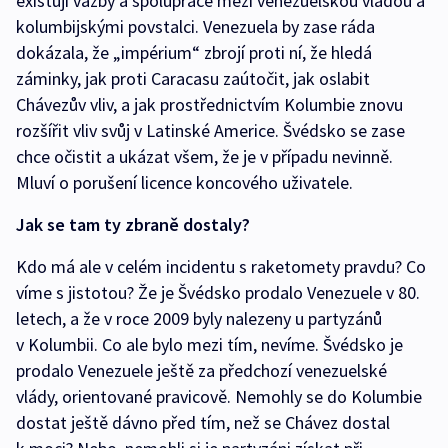
existují vazby a spolupráce mezi venezuelskou vládou a
kolumbijskými povstalci. Venezuela by zase ráda
dokázala, že „impérium“ zbrojí proti ní, že hledá
záminky, jak proti Caracasu zaútočit, jak oslabit
Chávezův vliv, a jak prostřednictvím Kolumbie znovu
rozšířit vliv svůj v Latinské Americe. Švédsko se zase
chce očistit a ukázat všem, že je v případu nevinně.
Mluví o porušení licence koncového uživatele.
Jak se tam ty zbraně dostaly?
Kdo má ale v celém incidentu s raketomety pravdu? Co
víme s jistotou? Že je Švédsko prodalo Venezuele v 80.
letech, a že v roce 2009 byly nalezeny u partyzánů
v Kolumbii. Co ale bylo mezi tím, nevíme. Švédsko je
prodalo Venezuele ještě za předchozí venezuelské
vlády, orientované pravicově. Nemohly se do Kolumbie
dostat ještě dávno před tím, než se Chávez dostal