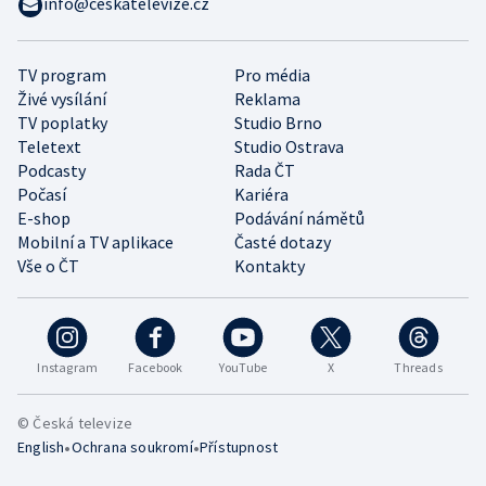
info@ceskatelevize.cz
TV program
Pro média
Živé vysílání
Reklama
TV poplatky
Studio Brno
Teletext
Studio Ostrava
Podcasty
Rada ČT
Počasí
Kariéra
E-shop
Podávání námětů
Mobilní a TV aplikace
Časté dotazy
Vše o ČT
Kontakty
Instagram
Facebook
YouTube
X
Threads
© Česká televize
•
•
English
Ochrana soukromí
Přístupnost