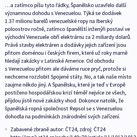
…a zatímco píšu tyto řádky, Španělsko uzavřelo další
významnou dohodu s Venezuelou. Týká se dodávek
1.37 milionu barelů venezuelské ropy na Iberský
poloostrov ročně, zatímco španělští inženýři postaví ve
východní Venezuele obří elektrárnu za 2 miliardy dolarů.
Právě stavby elektráren a dodávky jejich zařízení jsou
přitom doménou i českých firem, které už roky marně
hledají zakázky v Latinské Americe. Od obchodu
s Venezuelou přitom ale dáváme ruce pryč, protože si
nechceme rozzlobit Spojené státy. No, a tak naše místo
zaujme někdo jiný. A Španělsku, které je teď v Evropě
postiženo hospodářskou krizí téměř nejvíce ze všech,
přijdou jistě nové zakázky vhod. Dokonce natolik, že
španělská ropná společnost Repsol se s Venezuelou
dohodla na podmínkách znárodnění svých zařízení.
Zabavené zbraně autor: ČT24, zdroj: ČT24