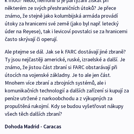
k moci? Nebo, nemohli si je partyzáni získat při
některém ze svých přeshraničních útoků? Je přece
známo, že stejně jako kolumbijská armáda provádí
útoky za hranicemi své země (jako byl např. letecký
úder na Reyese), tak i levicoví povstalci se za hranicemi
často skrývají či operují.
Ale ptejme se dál. Jak se k FARC dostávají jiné zbraně?
Ty jsou nejčastěji americké, ruské, izraelské a další. Je
známo, že jistou část zbraní si FARC obstarávají při
útocích na vojenské základny. Je to ale jen část.
Mnohem více zbraní a zbrojních systémů, ale i
komunikačních technologií a dalších zařízení si kupují za
peníze utržené z narkoobchodu a z výkupných za
propuštěná rukojmí. Kdy se budou vyšetřovat nákupy
všech těch dalších zbraní?
Dohoda Madrid - Caracas