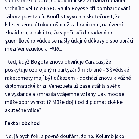
vloni v březnu poté, co kolumbijská armáda dopadla
vrchního velitele FARC Raúla Reyese při bombardování
tábora povstalců. Konflikt vyvolala skutečnost, že
k leteckému útoku došlo už za hranicemi, na území
Ekvádoru, a pak i to, že v počítači dopadeného
guerrillového vůdce se našly údajné důkazy o spolupráci
mezi Venezuelou a FARC.
I teď, když Bogota znovu obviňuje Caracas, že
poskytuje ozbrojeným partyzánům zbraně - 3 švédské
raketomety mají být důkazem - dochází znovu k vážné
diplomatické krizi. Venezuela už zase stáhla svého
velvyslance a zmrazila vzájemné vztahy. Jak moc se
může spor vyhrotit? Může dojít od diplomatické ke
skutečné válce?
Faktor obchod
Ne, já bych řekl a pevně doufám, že ne. Kolumbijsko-