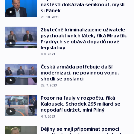
naštěstí dokázala semknout, myslí
si Pánek
20. 10. 2023
Zbytečně kriminalizujeme uživatele
psychoaktivních látek, říká Mravčík.
Frydrych se obává dopadů nové
legislativy
9. 8. 2023
Česká armáda potřebuje další
modernizaci, ne povinnou vojnu,
shodli se poslanci
28. 7. 2023
Pozor na fauly v rozpočtu, říká
Kalousek. Schodek 295 miliard se
nepodaří udržet, míní Pilný
4. 7. 2023
Dějiny se mají připomínat pomocí