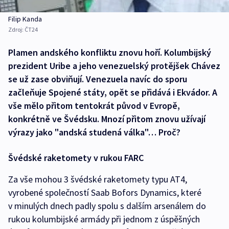
Filip Kanda
Zdroj:
ČT24
Plamen andského konfliktu znovu hoří. Kolumbijský
prezident Uribe a jeho venezuelský protějšek Chávez
se už zase obviňují. Venezuela navíc do sporu
začleňuje Spojené státy, opět se přidává i Ekvádor. A
vše mělo přitom tentokrát původ v Evropě,
konkrétně ve Švédsku. Mnozí přitom znovu užívají
výrazy jako "andská studená válka"… Proč?
Švédské raketomety v rukou FARC
Za vše mohou 3 švédské raketomety typu AT4,
vyrobené společností Saab Bofors Dynamics, které
v minulých dnech padly spolu s dalším arsenálem do
rukou kolumbijské armády při jednom z úspěšných