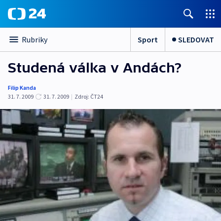
Sport
SLEDOVAT
Rubriky
Studená válka v Andách?
Filip Kanda
31. 7. 2009
31. 7. 2009
|
Zdroj:
ČT24