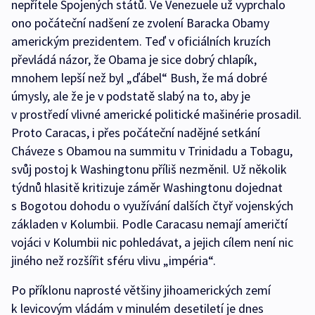
nepřítele Spojených států. Ve Venezuele už vyprchalo
ono počáteční nadšení ze zvolení Baracka Obamy
americkým prezidentem. Teď v oficiálních kruzích
převládá názor, že Obama je sice dobrý chlapík,
mnohem lepší než byl „ďábel“ Bush, že má dobré
úmysly, ale že je v podstatě slabý na to, aby je
v prostředí vlivné americké politické mašinérie prosadil.
Proto Caracas, i přes počáteční nadějné setkání
Cháveze s Obamou na summitu v Trinidadu a Tobagu,
svůj postoj k Washingtonu příliš nezměnil. Už několik
týdnů hlasitě kritizuje záměr Washingtonu dojednat
s Bogotou dohodu o využívání dalších čtyř vojenských
základen v Kolumbii. Podle Caracasu nemají američtí
vojáci v Kolumbii nic pohledávat, a jejich cílem není nic
jiného než rozšířit sféru vlivu „impéria“.
Po příklonu naprosté většiny jihoamerických zemí
k levicovým vládám v minulém desetiletí je dnes