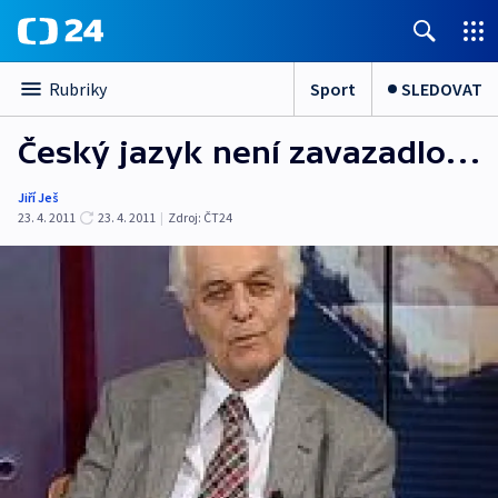
Sport
SLEDOVAT
Rubriky
Český jazyk není zavazadlo…
Jiří Ješ
23. 4. 2011
23. 4. 2011
|
Zdroj:
ČT24