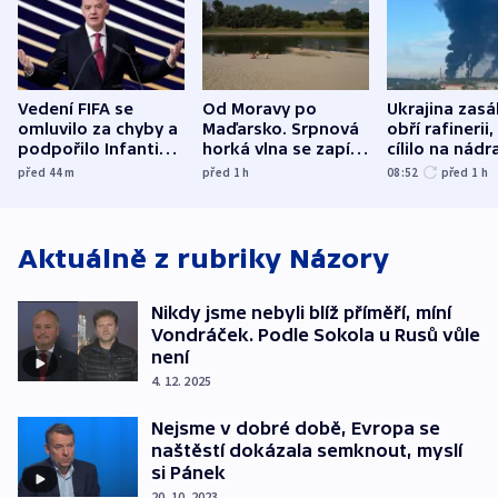
Vedení FIFA se
Od Moravy po
Ukrajina zasá
omluvilo za chyby a
Maďarsko. Srpnová
obří rafinerii
podpořilo Infantina.
horká vlna se zapíše
cílilo na nádra
UEFA trvá na
do dějin
autobus
před 44
m
před 1
h
08:52
před 1
h
bojkotu
klimatologie
Aktuálně z rubriky
Názory
Nikdy jsme nebyli blíž příměří, míní
Vondráček. Podle Sokola u Rusů vůle
není
4. 12. 2025
Nejsme v dobré době, Evropa se
naštěstí dokázala semknout, myslí
si Pánek
20. 10. 2023