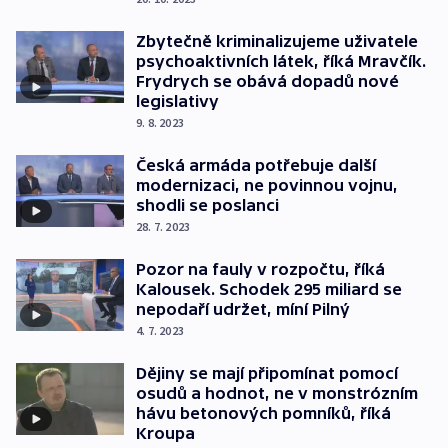
Zbytečně kriminalizujeme uživatele
psychoaktivních látek, říká Mravčík.
Frydrych se obává dopadů nové
legislativy
9. 8. 2023
Česká armáda potřebuje další
modernizaci, ne povinnou vojnu,
shodli se poslanci
28. 7. 2023
Pozor na fauly v rozpočtu, říká
Kalousek. Schodek 295 miliard se
nepodaří udržet, míní Pilný
4. 7. 2023
Dějiny se mají připomínat pomocí
osudů a hodnot, ne v monstrózním
hávu betonových pomníků, říká
Kroupa