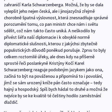
zahraničí Karla Schwarzenberga. Možná, že by se dala
vylepšit jeho nejen česká, ale i jinojazyčná zřejmě
chorobně špatná výslovnost, která znesnadňuje správné
porozumění tomu, co pan ministr chce nám i světu
sdělit, což nám takto často uniká. A neškodilo by
přivést šéfa naší diplomacie i k obvyklé normě
diplomatické slušnosti, kterou z jakýchsi zbytečně
populistických důvodů poněkud porušuje. Zprvu to byly
celkem roztomilé úřeky, ale dnes kdy na příšerně
sprosté řeči poslankyně Kristýny Kočí Karel
Schwarzenberg reaguje podobným jazykem jako ona,
začíná to být na pováženou a připomíná to i povolání,
jímž se sám urozený kníže pán často označuje – tedy
hajný a hospodský. Spíš bych hádal to druhé a možná že
nejvíce by se ke kvalitě té češtiny hodilo zaměstnání
dlaždič.