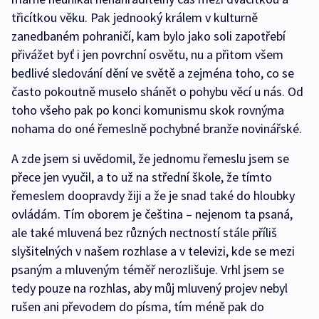
třicítkou věku. Pak jednooký králem v kulturně
zanedbaném pohraničí, kam bylo jako soli zapotřebí
přivážet byť i jen povrchní osvětu, nu a přitom všem
bedlivé sledování dění ve světě a zejména toho, co se
často pokoutně muselo shánět o pohybu věcí u nás. Od
toho všeho pak po konci komunismu skok rovnýma
nohama do oné řemeslně pochybné branže novinářské.
A zde jsem si uvědomil, že jednomu řemeslu jsem se
přece jen vyučil, a to už na střední škole, že tímto
řemeslem doopravdy žiji a že je snad také do hloubky
ovládám. Tím oborem je čeština – nejenom ta psaná,
ale také mluvená bez různých nectností stále příliš
slyšitelných v našem rozhlase a v televizi, kde se mezi
psaným a mluveným téměř nerozlišuje. Vrhl jsem se
tedy pouze na rozhlas, aby můj mluvený projev nebyl
rušen ani převodem do písma, tím méně pak do