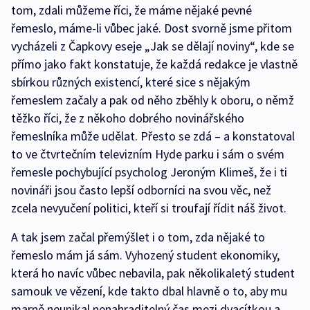
tom, zdali můžeme říci, že máme nějaké pevné
řemeslo, máme-li vůbec jaké. Dost svorně jsme přitom
vycházeli z Čapkovy eseje „Jak se dělají noviny“, kde se
přímo jako fakt konstatuje, že každá redakce je vlastně
sbírkou různých existencí, které sice s nějakým
řemeslem začaly a pak od něho zběhly k oboru, o němž
těžko říci, že z někoho dobrého novinářského
řemeslníka může udělat. Přesto se zdá – a konstatoval
to ve čtvrtečním televizním Hyde parku i sám o svém
řemesle pochybující psycholog Jeroným Klimeš, že i ti
novináři jsou často lepší odborníci na svou věc, než
zcela nevyučení politici, kteří si troufají řídit náš život.
A tak jsem začal přemýšlet i o tom, zda nějaké to
řemeslo mám já sám. Vyhozený student ekonomiky,
která ho navíc vůbec nebavila, pak několikaletý student
samouk ve vězení, kde takto dbal hlavně o to, aby mu
marně neunikal nenahraditelný čas mezi dvacítkou a