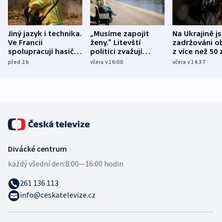
Jiný jazyk i technika.
„Musíme zapojit
Na Ukrajině j
Ve Francii
ženy.“ Litevští
zadržováni o
spolupracují hasiči z
politici zvažují
z více než 50 
různých zemí
dohodu o
Bojovali na s
před 2
h
včera v 16:00
včera v 14:37
demografii
Ruska
Divácké centrum
každý všední den:
8:00—16:00 hodin
261 136 113
info@ceskatelevize.cz