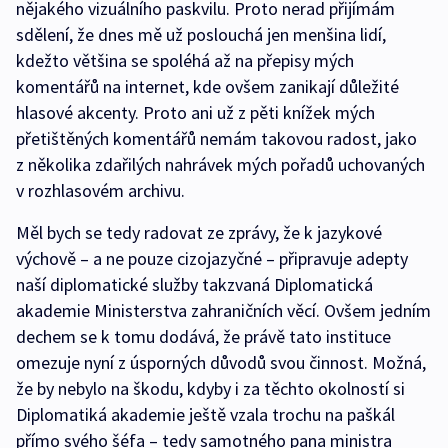
nějakého vizuálního paskvilu. Proto nerad přijímám
sdělení, že dnes mě už poslouchá jen menšina lidí,
kdežto většina se spoléhá až na přepisy mých
komentářů na internet, kde ovšem zanikají důležité
hlasové akcenty. Proto ani už z pěti knížek mých
přetištěných komentářů nemám takovou radost, jako
z několika zdařilých nahrávek mých pořadů uchovaných
v rozhlasovém archivu.
Měl bych se tedy radovat ze zprávy, že k jazykové
výchově – a ne pouze cizojazyčné – připravuje adepty
naší diplomatické služby takzvaná Diplomatická
akademie Ministerstva zahraničních věcí. Ovšem jedním
dechem se k tomu dodává, že právě tato instituce
omezuje nyní z úsporných důvodů svou činnost. Možná,
že by nebylo na škodu, kdyby i za těchto okolností si
Diplomatiká akademie ještě vzala trochu na paškál
přímo svého šéfa – tedy samotného pana ministra