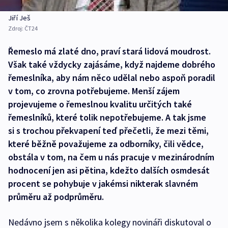
Jiří Ješ
Zdroj:
ČT24
Řemeslo má zlaté dno, praví stará lidová moudrost.
Však také vždycky zajásáme, když najdeme dobrého
řemeslníka, aby nám něco udělal nebo aspoň poradil
v tom, co zrovna potřebujeme. Menší zájem
projevujeme o řemeslnou kvalitu určitých také
řemeslníků, které tolik nepotřebujeme. A tak jsme
si s trochou překvapení teď přečetli, že mezi těmi,
které běžně považujeme za odborníky, čili vědce,
obstála v tom, na čem u nás pracuje v mezinárodním
hodnocení jen asi pětina, kdežto dalších osmdesát
procent se pohybuje v jakémsi nikterak slavném
průměru až podprůměru.
Nedávno jsem s několika kolegy novináři diskutoval o