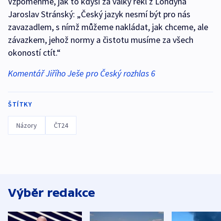
Vzpomeňme, jak to kdysi za války řekl z Londýna
Jaroslav Stránský: „Český jazyk nesmí být pro nás
zavazadlem, s nímž můžeme nakládat, jak chceme, ale
závazkem, jehož normy a čistotu musíme za všech
okoností ctít.“
Komentář Jiřího Ješe pro Český rozhlas 6
ŠTÍTKY
Názory
ČT24
Výběr redakce