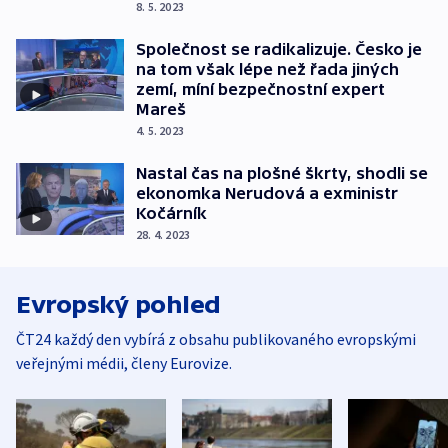
8. 5. 2023
Společnost se radikalizuje. Česko je
na tom však lépe než řada jiných
zemí, míní bezpečnostní expert
Mareš
4. 5. 2023
Nastal čas na plošné škrty, shodli se
ekonomka Nerudová a exministr
Kočárník
28. 4. 2023
Evropský pohled
ČT24 každý den vybírá z obsahu publikovaného evropskými
veřejnými médii, členy Eurovize.