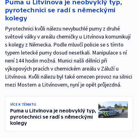
Puma u Litvínova je neobvyklý typ,
pyrotechnici se radí s německými
kolegy
Pyrotechnici kvůli nálezu nevybuchlé pumy z druhé
světové války v areálu chemičky u Litvínova komunikují
s kolegy z Německa. Podle mluvčí policie se s tímto
typem letecké pumy dosud nesetkali. Manipulace s ní
není 144 hodin možná. Munici našli dělníci při
výkopových pracích v chemickém areálu v Záluží u
Litvínova. Kvůli nálezu byl také omezen provoz na silnici
mezi Mostem a Litvínovem, nyní je opět průjezdná.
VÍCE K TÉMATU
Puma u Litvínova je neobvyklý typ,
pyrotechnici se radí s německými
kolegy