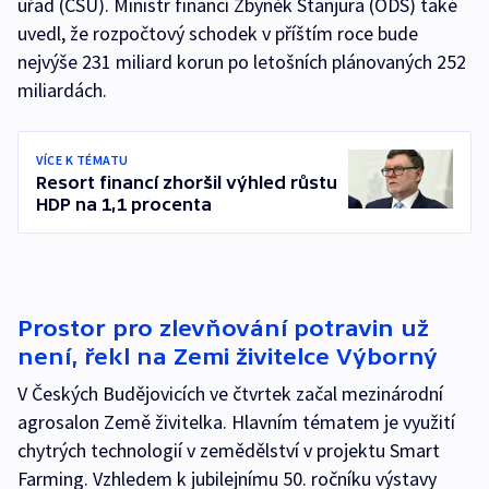
úřad (ČSÚ). Ministr financí Zbyněk Stanjura (ODS) také
uvedl, že rozpočtový schodek v příštím roce bude
nejvýše 231 miliard korun po letošních plánovaných 252
miliardách.
VÍCE K TÉMATU
Resort financí zhoršil výhled růstu
HDP na 1,1 procenta
Prostor pro zlevňování potravin už
není, řekl na Zemi živitelce Výborný
V Českých Budějovicích ve čtvrtek začal mezinárodní
agrosalon Země živitelka. Hlavním tématem je využití
chytrých technologií v zemědělství v projektu Smart
Farming. Vzhledem k jubilejnímu 50. ročníku výstavy