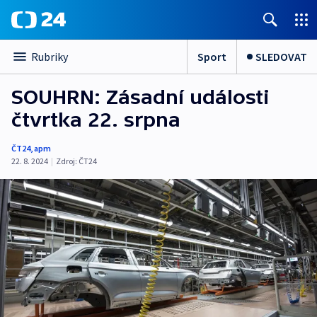
Sport
SLEDOVAT
Rubriky
SOUHRN: Zásadní události
čtvrtka 22. srpna
ČT24
,
apm
22. 8. 2024
|
Zdroj:
ČT24