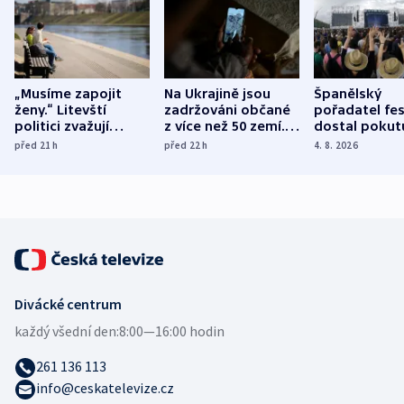
„Musíme zapojit
Na Ukrajině jsou
Španělský
ženy.“ Litevští
zadržováni občané
pořadatel fes
politici zvažují
z více než 50 zemí.
dostal pokut
dohodu o
Bojovali na straně
nekalé prakti
před 21
h
před 22
h
4. 8. 2026
demografii
Ruska
Divácké centrum
každý všední den:
8:00—16:00 hodin
261 136 113
info@ceskatelevize.cz