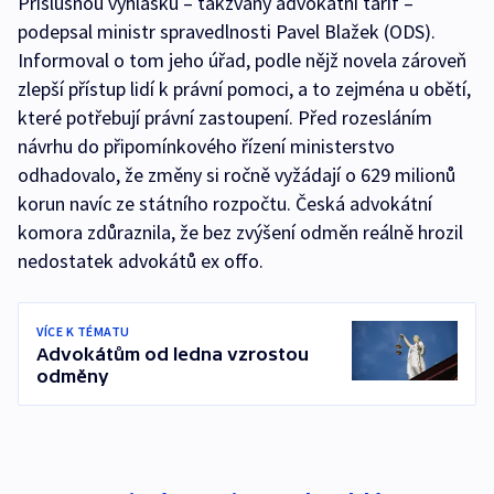
Příslušnou vyhlášku – takzvaný advokátní tarif –
podepsal ministr spravedlnosti Pavel Blažek (ODS).
Informoval o tom jeho úřad, podle nějž novela zároveň
zlepší přístup lidí k právní pomoci, a to zejména u obětí,
které potřebují právní zastoupení. Před rozesláním
návrhu do připomínkového řízení ministerstvo
odhadovalo, že změny si ročně vyžádají o 629 milionů
korun navíc ze státního rozpočtu. Česká advokátní
komora zdůraznila, že bez zvýšení odměn reálně hrozil
nedostatek advokátů ex offo.
VÍCE K TÉMATU
Advokátům od ledna vzrostou
odměny