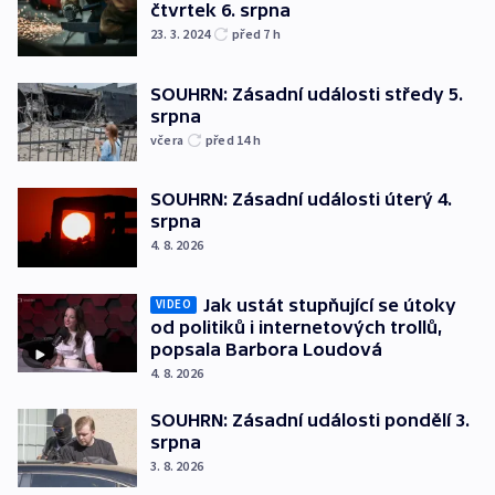
čtvrtek 6. srpna
23. 3. 2024
před 7
h
SOUHRN: Zásadní události středy 5.
srpna
včera
před 14
h
SOUHRN: Zásadní události úterý 4.
srpna
4. 8. 2026
Jak ustát stupňující se útoky
VIDEO
od politiků i internetových trollů,
popsala Barbora Loudová
4. 8. 2026
SOUHRN: Zásadní události pondělí 3.
srpna
3. 8. 2026