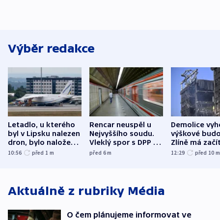
Výběr redakce
Letadlo, u kterého
Rencar neuspěl u
Demolice vyh
byl v Lipsku nalezen
Nejvyššího soudu.
výškové budo
dron, bylo naložené
Vleklý spor s DPP o
Zlíně má začí
municí, píší média
reklamní plochu
odpoledne
10:56
před 1
m
před 6
m
12:29
před 10
končí
Aktuálně z rubriky
Média
O čem plánujeme informovat ve