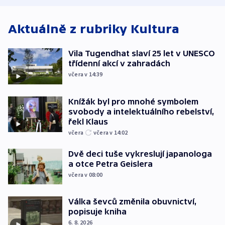
Aktuálně z rubriky
Kultura
Vila Tugendhat slaví 25 let v UNESCO
třídenní akcí v zahradách
včera v 14:39
Knížák byl pro mnohé symbolem
svobody a intelektuálního rebelství,
řekl Klaus
včera
včera v 14:02
Dvě deci tuše vykreslují japanologa
a otce Petra Geislera
včera v 08:00
Válka ševců změnila obuvnictví,
popisuje kniha
6. 8. 2026