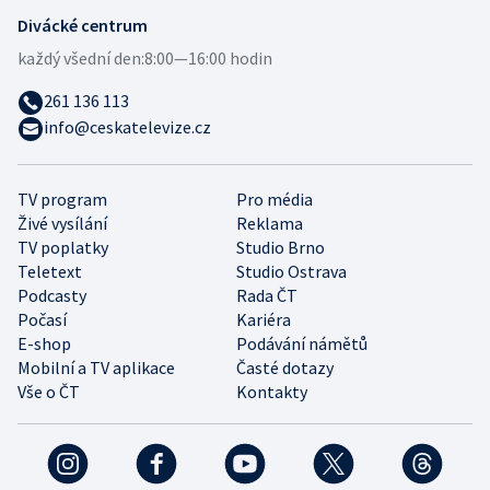
Divácké centrum
každý všední den:
8:00—16:00 hodin
261 136 113
info@ceskatelevize.cz
TV program
Pro média
Živé vysílání
Reklama
TV poplatky
Studio Brno
Teletext
Studio Ostrava
Podcasty
Rada ČT
Počasí
Kariéra
E-shop
Podávání námětů
Mobilní a TV aplikace
Časté dotazy
Vše o ČT
Kontakty