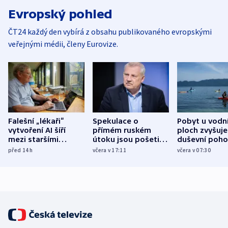
Evropský pohled
ČT24 každý den vybírá z obsahu publikovaného evropskými
veřejnými médii, členy Eurovize.
Falešní „lékaři“
Spekulace o
Pobyt u vodn
vytvoření AI šíří
přímém ruském
ploch zvyšuje
mezi staršími
útoku jsou pošetilé,
duševní poho
Poláky nebezpečné
míní estonský
ukázala
před 14
h
včera v 17:11
včera v 07:30
zdravotní rady
bezpečnostní
mezinárodní 
expert