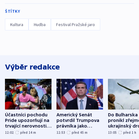
ŠTÍTKY
Kultura
Hudba
Festival Pražské jaro
Výběr redakce
Účastníci pochodu
Americký Senát
Do Bulharska
Pride upozorňují na
potvrdil Trumpova
pronikl zřejm
trvající nerovnosti i
právníka jako
ukrajinský dr
společenskou
ministra
explodoval k
12:02
před 14
m
12:53
před 45
m
13:05
před 1
h
atmosféru
spravedlnosti
od plynovod