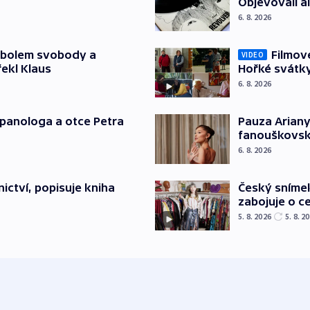
Objevovali al
6. 8. 2026
mbolem svobody a
Filmov
VIDEO
řekl Klaus
Hořké svátk
6. 8. 2026
japanologa a otce Petra
Pauza Ariany
fanouškovsk
6. 8. 2026
Český sníme
ictví, popisuje kniha
zabojuje o ce
5. 8. 2026
5. 8. 2