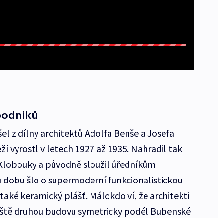
podniků
šel z dílny architektů Adolfa Benše a Josefa
í vyrostl v letech 1927 až 1935. Nahradil tak
 Klobouky a původně sloužil úředníkům
u dobu šlo o supermoderní funkcionalistickou
 také keramický plášť. Málokdo ví, že architekti
 ještě druhou budovu symetricky podél Bubenské