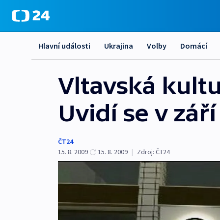
Hlavní události
Ukrajina
Volby
Domácí
Vltavská kultu
Uvidí se v září
ČT24
15. 8. 2009
15. 8. 2009
|
Zdroj:
ČT24