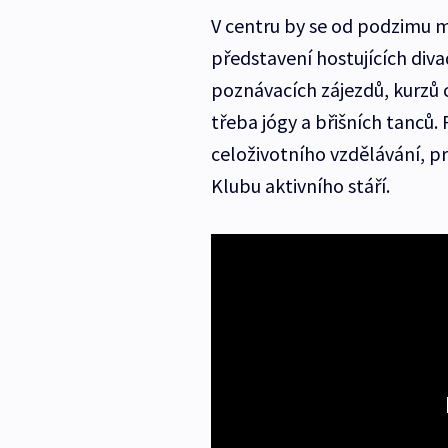
V centru by se od podzimu 
představení hostujících div
poznávacích zájezdů, kurzů 
třeba jógy a břišních tanců.
celoživotního vzdělávání, p
Klubu aktivního stáří.