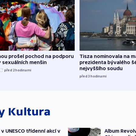
hou prošel pochod na podporu
Tisza nominovala na 
v sexuálních menšin
prezidenta bývalého š
nejvyššího soudu
před 2
hodinami
před 3
hodinami
ky
Kultura
t v UNESCO třídenní akcí v
Album Revolv