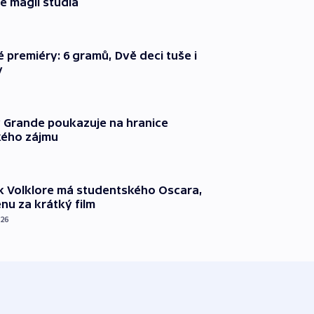
e magii studia
é premiéry: 6 gramů, Dvě deci tuše i
y
 Grande poukazuje na hranice
ého zájmu
k Volklore má studentského Oscara,
nu za krátký film
026