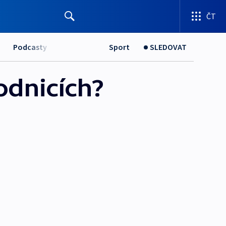
ČT
Podcasty
Sport
SLEDOVAT
odnicích?