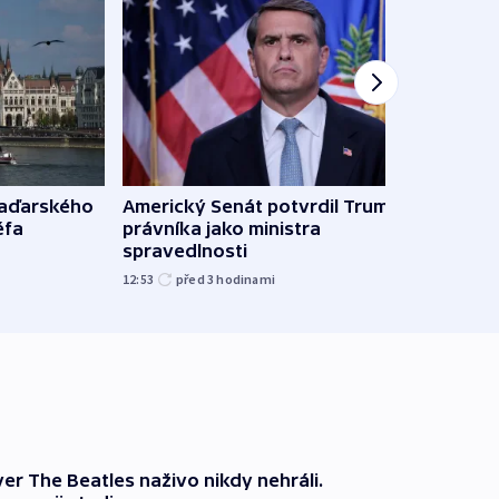
maďarského
Americký Senát potvrdil Trumpova
Ruský
éfa
právníka jako ministra
čtyři 
spravedlnosti
08:20
12:53
před 3
hodinami
er The Beatles naživo nikdy nehráli.