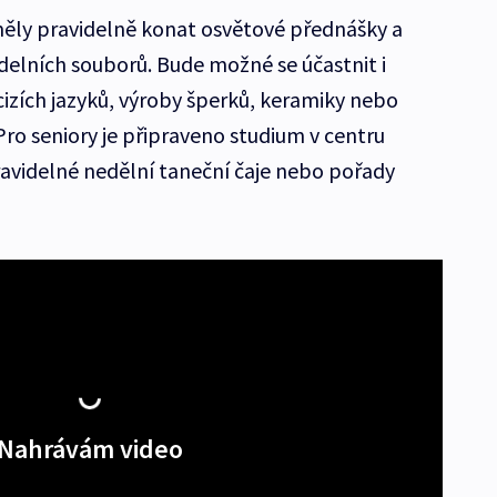
měly pravidelně konat osvětové přednášky a
adelních souborů. Bude možné se účastnit i
cizích jazyků, výroby šperků, keramiky nebo
 Pro seniory je připraveno studium v centru
ravidelné nedělní taneční čaje nebo pořady
Nahrávám video