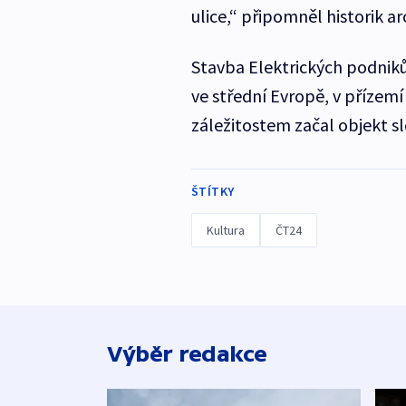
ulice,“ připomněl historik a
Stavba Elektrických podniků
ve střední Evropě, v přízem
záležitostem začal objekt slo
ŠTÍTKY
Kultura
ČT24
Výběr redakce