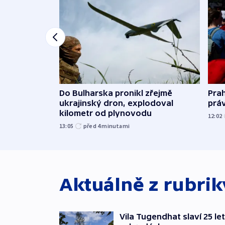
Do Bulharska pronikl zřejmě
Pra
ukrajinský dron, explodoval
prá
kilometr od plynovodu
12:02
13:05
před 4
minutami
Aktuálně z rubri
Vila Tugendhat slaví 25 le