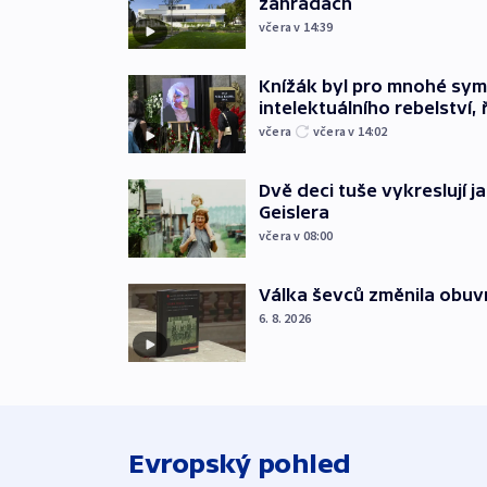
zahradách
včera v 14:39
Knížák byl pro mnohé sy
intelektuálního rebelství, 
včera
včera v 14:02
Dvě deci tuše vykreslují 
Geislera
včera v 08:00
Válka ševců změnila obuvn
6. 8. 2026
Evropský pohled