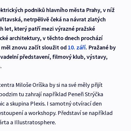
ktrických podniků hlavního města Prahy, v níž
Vltavská, netrpělivě čeká na návrat zlatých
h let, který patří mezi výrazné pražské
ické architektury, v těchto dnech prochází
y měl znovu začít sloužit od
10. září
. Pražané by
ivadelní představení, filmový klub, výstavy,
.
ntra Miloše Oríška by si na své měly přijít
podzim tu zahrají například Peneři Strýčka
a skupina Plexis. I samotný otvírací den
vystoupení a workshopy. Představí se například
árta a Illustratosphere.